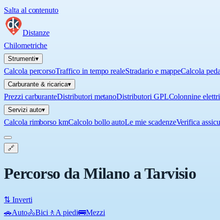
Salta al contenuto
Distanze
Chilometriche
Strumenti
▾
Calcola percorso
Traffico in tempo reale
Stradario e mappe
Calcola ped
Carburante & ricarica
▾
Prezzi carburante
Distributori metano
Distributori GPL
Colonnine elettr
Servizi auto
▾
Calcola rimborso km
Calcolo bollo auto
Le mie scadenze
Verifica assic
🔗
Percorso da Milano a Tarvisio
⇅ Inverti
🚗
Auto
🚴
Bici
🚶
A piedi
🚌
Mezzi