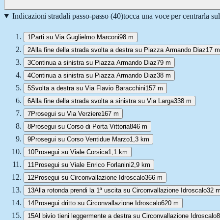
Indicazioni stradali passo-passo (
40
)
tocca una voce per centrarla su
1
Parti su Via Guglielmo Marconi
98 m
2
Alla fine della strada svolta a destra su Piazza Armando Diaz
17 m
3
Continua a sinistra su Piazza Armando Diaz
79 m
4
Continua a sinistra su Piazza Armando Diaz
38 m
5
Svolta a destra su Via Flavio Baracchini
157 m
6
Alla fine della strada svolta a sinistra su Via Larga
338 m
7
Prosegui su Via Verziere
167 m
8
Prosegui su Corso di Porta Vittoria
846 m
9
Prosegui su Corso Ventidue Marzo
1,3 km
10
Prosegui su Viale Corsica
1,1 km
11
Prosegui su Viale Enrico Forlanini
2,9 km
12
Prosegui su Circonvallazione Idroscalo
366 m
13
Alla rotonda prendi la 1ª uscita su Circonvallazione Idroscalo
32 
14
Prosegui dritto su Circonvallazione Idroscalo
620 m
15
Al bivio tieni leggermente a destra su Circonvallazione Idroscalo