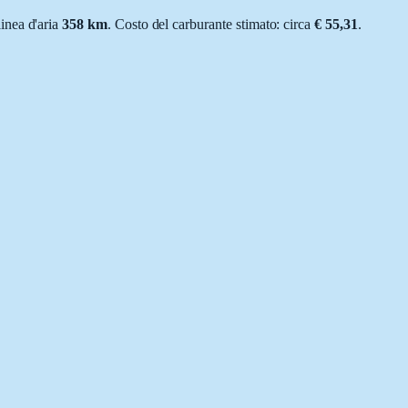
 linea d'aria
358
km
.
Costo del carburante stimato: circa
€ 55,31
.