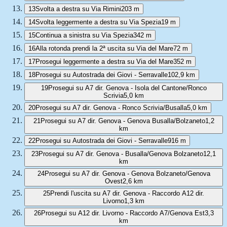
13
Svolta a destra su Via Rimini
203 m
14
Svolta leggermente a destra su Via Spezia
19 m
15
Continua a sinistra su Via Spezia
342 m
16
Alla rotonda prendi la 2ª uscita su Via del Mare
72 m
17
Prosegui leggermente a destra su Via del Mare
352 m
18
Prosegui su Autostrada dei Giovi - Serravalle
102,9 km
19
Prosegui su A7 dir. Genova - Isola del Cantone/Ronco
Scrivia
5,0 km
20
Prosegui su A7 dir. Genova - Ronco Scrivia/Busalla
5,0 km
21
Prosegui su A7 dir. Genova - Genova Busalla/Bolzaneto
1,2
km
22
Prosegui su Autostrada dei Giovi - Serravalle
916 m
23
Prosegui su A7 dir. Genova - Busalla/Genova Bolzaneto
12,1
km
24
Prosegui su A7 dir. Genova - Genova Bolzaneto/Genova
Ovest
2,6 km
25
Prendi l'uscita su A7 dir. Genova - Raccordo A12 dir.
Livorno
1,3 km
26
Prosegui su A12 dir. Livorno - Raccordo A7/Genova Est
3,3
km