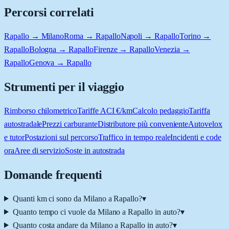
Percorsi correlati
Rapallo → Milano
Roma → Rapallo
Napoli → Rapallo
Torino →
Rapallo
Bologna → Rapallo
Firenze → Rapallo
Venezia →
Rapallo
Genova → Rapallo
Strumenti per il viaggio
Rimborso chilometrico
Tariffe ACI €/km
Calcolo pedaggio
Tariffa
autostradale
Prezzi carburante
Distributore più conveniente
Autovelox
e tutor
Postazioni sul percorso
Traffico in tempo reale
Incidenti e code
ora
Aree di servizio
Soste in autostrada
Domande frequenti
Quanti km ci sono da Milano a Rapallo?
▾
Quanto tempo ci vuole da Milano a Rapallo in auto?
▾
Quanto costa andare da Milano a Rapallo in auto?
▾