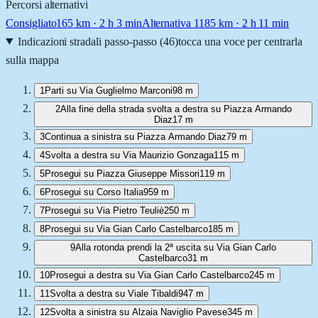
Percorsi alternativi
Consigliato
165
km ·
2 h 3 min
Alternativa 1
185
km ·
2 h 11 min
Indicazioni stradali passo-passo (
46
)
tocca una voce per centrarla
sulla mappa
1
Parti su Via Guglielmo Marconi
98 m
2
Alla fine della strada svolta a destra su Piazza Armando
Diaz
17 m
3
Continua a sinistra su Piazza Armando Diaz
79 m
4
Svolta a destra su Via Maurizio Gonzaga
115 m
5
Prosegui su Piazza Giuseppe Missori
119 m
6
Prosegui su Corso Italia
959 m
7
Prosegui su Via Pietro Teuliè
250 m
8
Prosegui su Via Gian Carlo Castelbarco
185 m
9
Alla rotonda prendi la 2ª uscita su Via Gian Carlo
Castelbarco
31 m
10
Prosegui a destra su Via Gian Carlo Castelbarco
245 m
11
Svolta a destra su Viale Tibaldi
947 m
12
Svolta a sinistra su Alzaia Naviglio Pavese
345 m