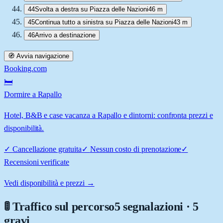
44
Svolta a destra su Piazza delle Nazioni
46 m
45
Continua tutto a sinistra su Piazza delle Nazioni
43 m
46
Arrivo a destinazione
🧭 Avvia navigazione
Booking.com
🛏️
Dormire a Rapallo
Hotel, B&B e case vacanza a Rapallo e dintorni: confronta prezzi e
disponibilità.
✓
Cancellazione gratuita
✓
Nessun costo di prenotazione
✓
Recensioni verificate
Vedi disponibilità e prezzi →
🚦 Traffico sul percorso
5 segnalazioni · 5
gravi