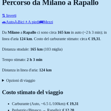
Percorso da Milano a Rapallo
⇅ Inverti
🚗
Auto
🚴
Bici
🚶
A piedi
🚌
Mezzi
Da
Milano
a
Rapallo
ci sono circa
165
km
in auto (~
2 h 3 min
); in
linea d'aria
124
km
.
Costo del carburante stimato: circa
€ 19,31
.
Distanza stradale
:
165
km
(
103
miglia)
Tempo stimato:
2 h 3 min
Distanza in linea d'aria:
124
km
Opzioni di viaggio
Costo stimato del viaggio
Carburante (
Auto
, ~
6.5
L
/100km):
€ 19,31
Pedaggio (
Binasco
→
Rapallo
):
€ 12,20