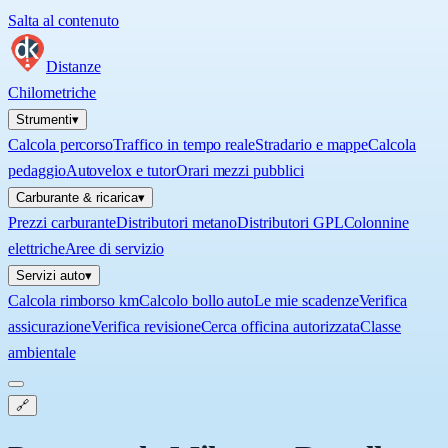
Salta al contenuto
Distanze
Chilometriche
Strumenti
▾
Calcola percorso
Traffico in tempo reale
Stradario e mappe
Calcola
pedaggio
Autovelox e tutor
Orari mezzi pubblici
Carburante & ricarica
▾
Prezzi carburante
Distributori metano
Distributori GPL
Colonnine
elettriche
Aree di servizio
Servizi auto
▾
Calcola rimborso km
Calcolo bollo auto
Le mie scadenze
Verifica
assicurazione
Verifica revisione
Cerca officina autorizzata
Classe
ambientale
🔗