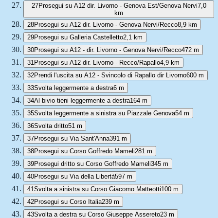
27
Prosegui su A12 dir. Livorno - Genova Est/Genova Nervi
7,0
km
28
Prosegui su A12 dir. Livorno - Genova Nervi/Recco
8,9 km
29
Prosegui su Galleria Castelletto
2,1 km
30
Prosegui su A12 - dir. Livorno - Genova Nervi/Recco
472 m
31
Prosegui su A12 dir. Livorno - Recco/Rapallo
4,9 km
32
Prendi l'uscita su A12 - Svincolo di Rapallo dir Livorno
600 m
33
Svolta leggermente a destra
6 m
34
Al bivio tieni leggermente a destra
164 m
35
Svolta leggermente a sinistra su Piazzale Genova
54 m
36
Svolta dritto
51 m
37
Prosegui su Via Sant'Anna
391 m
38
Prosegui su Corso Goffredo Mameli
281 m
39
Prosegui dritto su Corso Goffredo Mameli
345 m
40
Prosegui su Via della Libertà
597 m
41
Svolta a sinistra su Corso Giacomo Matteotti
100 m
42
Prosegui su Corso Italia
239 m
43
Svolta a destra su Corso Giuseppe Assereto
23 m