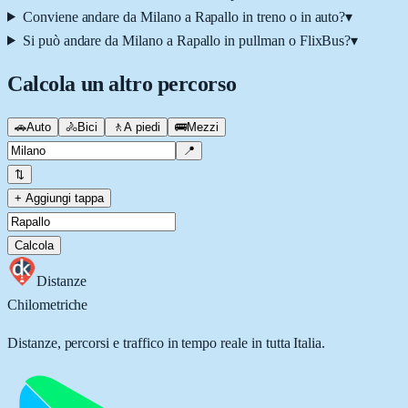
Conviene andare da Milano a Rapallo in treno o in auto?
▾
Si può andare da Milano a Rapallo in pullman o FlixBus?
▾
Calcola un altro percorso
🚗
Auto
🚴
Bici
🚶
A piedi
🚌
Mezzi
📍
⇅
+ Aggiungi tappa
Calcola
Distanze
Chilometriche
Distanze, percorsi e traffico in tempo reale in tutta Italia.