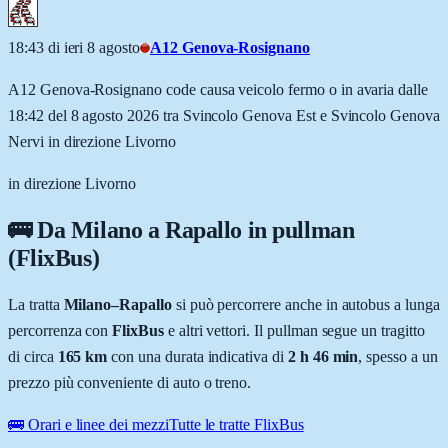
18:43 di ieri 8 agosto
A12 Genova-Rosignano
A12 Genova-Rosignano code causa veicolo fermo o in avaria dalle
18:42 del 8 agosto 2026 tra Svincolo Genova Est e Svincolo Genova
Nervi in direzione Livorno
in direzione Livorno
🚌 Da
Milano
a
Rapallo
in pullman
(FlixBus)
La tratta
Milano
–
Rapallo
si può percorrere anche in autobus a lunga
percorrenza con
FlixBus
e altri vettori. Il pullman segue un tragitto
di circa
165
km
con una durata indicativa di
2 h 46 min
, spesso a un
prezzo più conveniente di auto o treno.
🚌 Orari e linee dei mezzi
Tutte le tratte FlixBus