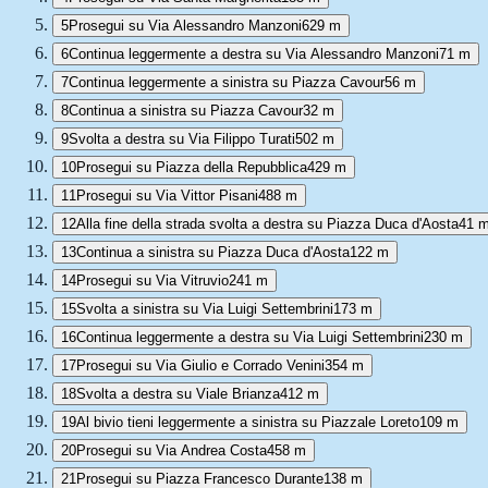
5
Prosegui su Via Alessandro Manzoni
629 m
6
Continua leggermente a destra su Via Alessandro Manzoni
71 m
7
Continua leggermente a sinistra su Piazza Cavour
56 m
8
Continua a sinistra su Piazza Cavour
32 m
9
Svolta a destra su Via Filippo Turati
502 m
10
Prosegui su Piazza della Repubblica
429 m
11
Prosegui su Via Vittor Pisani
488 m
12
Alla fine della strada svolta a destra su Piazza Duca d'Aosta
41 
13
Continua a sinistra su Piazza Duca d'Aosta
122 m
14
Prosegui su Via Vitruvio
241 m
15
Svolta a sinistra su Via Luigi Settembrini
173 m
16
Continua leggermente a destra su Via Luigi Settembrini
230 m
17
Prosegui su Via Giulio e Corrado Venini
354 m
18
Svolta a destra su Viale Brianza
412 m
19
Al bivio tieni leggermente a sinistra su Piazzale Loreto
109 m
20
Prosegui su Via Andrea Costa
458 m
21
Prosegui su Piazza Francesco Durante
138 m