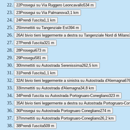
22
Prosegui su Via Ruggero Leoncavallo
534 m
23
Prosegui su Via Palmanova
3,1 km
24
Prendi l'uscita
1,1 km
25
Immettiti su Tangenziale Est
394 m
26
Al bivio tieni leggermente a destra su Tangenziale Nord di Milano
27
Prendi l'uscita
321 m
28
Prosegui
673 m
29
Prosegui
581 m
30
Immettiti su Autostrada Serenissima
262,5 km
31
Prendi l'uscita
1,1 km
32
Al bivio tieni leggermente a sinistra su Autostrada d'Alemagna
67
33
Immettiti su Autostrada d'Alemagna
34,8 km
34
Prendi l'uscita su Autostrada Portogruaro-Conegliano
323 m
35
Al bivio tieni leggermente a destra su Autostrada Portogruaro-Co
36
Prosegui su Autostrada Portogruaro Conegliano
274 m
37
Immettiti su Autostrada Portogruaro-Conegliano
26,2 km
38
Prendi l'uscita
509 m