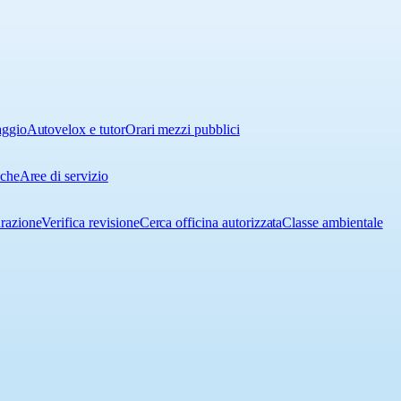
aggio
Autovelox e tutor
Orari mezzi pubblici
iche
Aree di servizio
urazione
Verifica revisione
Cerca officina autorizzata
Classe ambientale