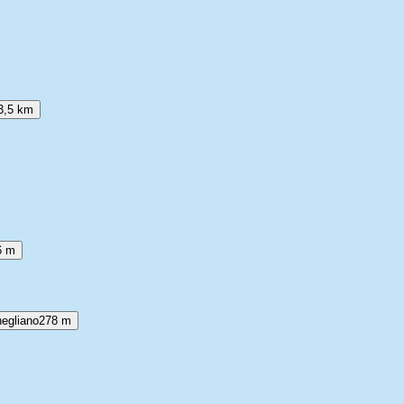
3,5 km
6 m
negliano
278 m