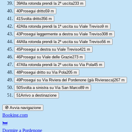
39
Alla rotonda prendi la 2ª uscita
233 m
40
Prosegui dritto
59 m
41
Svolta dritto
356 m
42
Alla rotonda prendi la 1ª uscita su Viale Treviso
9 m
43
Prosegui leggermente a destra su Viale Treviso
308 m
44
Alla rotonda prendi la 2ª uscita su Viale Treviso
56 m
45
Prosegui a destra su Viale Treviso
421 m
46
Prosegui su Viale delle Grazie
273 m
47
Alla rotonda prendi la 2ª uscita su Via Pola
45 m
48
Prosegui dritto su Via Pola
205 m
49
Prosegui su Via Riviera del Pordenone (già Rivierasca)
267 m
50
Svolta a sinistra su Via San Marco
89 m
51
Arrivo a destinazione
🧭 Avvia navigazione
Booking.com
🛏️
Dormire a Pordenone