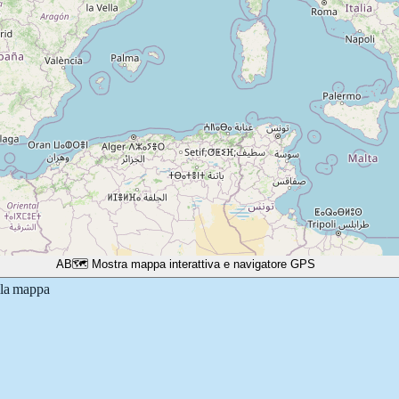
A
B
🗺️ Mostra mappa interattiva e navigatore GPS
lla mappa