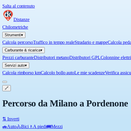
Salta al contenuto
Distanze
Chilometriche
Strumenti
▾
Calcola percorso
Traffico in tempo reale
Stradario e mappe
Calcola ped
Carburante & ricarica
▾
Prezzi carburante
Distributori metano
Distributori GPL
Colonnine elettr
Servizi auto
▾
Calcola rimborso km
Calcolo bollo auto
Le mie scadenze
Verifica assic
🔗
Percorso da Milano a Pordenone
⇅ Inverti
🚗
Auto
🚴
Bici
🚶
A piedi
🚌
Mezzi