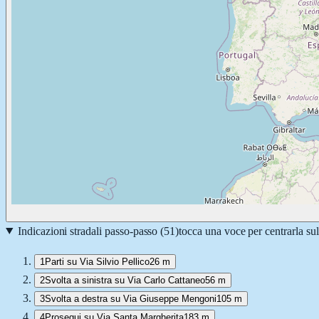
Indicazioni stradali passo-passo (
51
)
tocca una voce per centrarla su
1
Parti su Via Silvio Pellico
26 m
2
Svolta a sinistra su Via Carlo Cattaneo
56 m
3
Svolta a destra su Via Giuseppe Mengoni
105 m
4
Prosegui su Via Santa Margherita
183 m