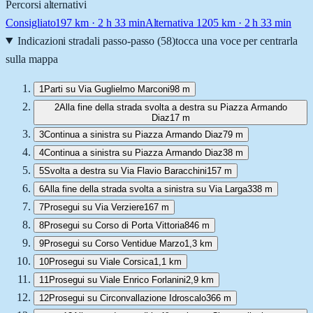
Percorsi alternativi
Consigliato
197
km ·
2 h 33 min
Alternativa 1
205
km ·
2 h 33 min
Indicazioni stradali passo-passo (
58
)
tocca una voce per centrarla
sulla mappa
1
Parti su Via Guglielmo Marconi
98 m
2
Alla fine della strada svolta a destra su Piazza Armando
Diaz
17 m
3
Continua a sinistra su Piazza Armando Diaz
79 m
4
Continua a sinistra su Piazza Armando Diaz
38 m
5
Svolta a destra su Via Flavio Baracchini
157 m
6
Alla fine della strada svolta a sinistra su Via Larga
338 m
7
Prosegui su Via Verziere
167 m
8
Prosegui su Corso di Porta Vittoria
846 m
9
Prosegui su Corso Ventidue Marzo
1,3 km
10
Prosegui su Viale Corsica
1,1 km
11
Prosegui su Viale Enrico Forlanini
2,9 km
12
Prosegui su Circonvallazione Idroscalo
366 m