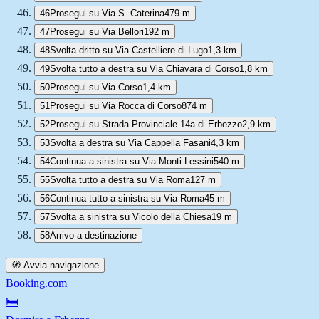
46
Prosegui su Via S. Caterina
479 m
47
Prosegui su Via Bellori
192 m
48
Svolta dritto su Via Castelliere di Lugo
1,3 km
49
Svolta tutto a destra su Via Chiavara di Corso
1,8 km
50
Prosegui su Via Corso
1,4 km
51
Prosegui su Via Rocca di Corso
874 m
52
Prosegui su Strada Provinciale 14a di Erbezzo
2,9 km
53
Svolta a destra su Via Cappella Fasani
4,3 km
54
Continua a sinistra su Via Monti Lessini
540 m
55
Svolta tutto a destra su Via Roma
127 m
56
Continua tutto a sinistra su Via Roma
45 m
57
Svolta a sinistra su Vicolo della Chiesa
19 m
58
Arrivo a destinazione
🧭 Avvia navigazione
Booking.com
🛏️