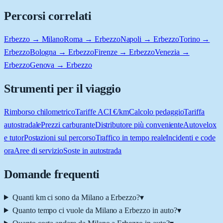
Percorsi correlati
Erbezzo → Milano
Roma → Erbezzo
Napoli → Erbezzo
Torino →
Erbezzo
Bologna → Erbezzo
Firenze → Erbezzo
Venezia →
Erbezzo
Genova → Erbezzo
Strumenti per il viaggio
Rimborso chilometrico
Tariffe ACI €/km
Calcolo pedaggio
Tariffa
autostradale
Prezzi carburante
Distributore più conveniente
Autovelox
e tutor
Postazioni sul percorso
Traffico in tempo reale
Incidenti e code
ora
Aree di servizio
Soste in autostrada
Domande frequenti
Quanti km ci sono da Milano a Erbezzo?
▾
Quanto tempo ci vuole da Milano a Erbezzo in auto?
▾