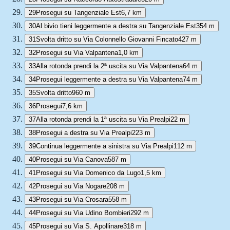
29
Prosegui su Tangenziale Est
6,7 km
30
Al bivio tieni leggermente a destra su Tangenziale Est
354 m
31
Svolta dritto su Via Colonnello Giovanni Fincato
427 m
32
Prosegui su Via Valpantena
1,0 km
33
Alla rotonda prendi la 2ª uscita su Via Valpantena
64 m
34
Prosegui leggermente a destra su Via Valpantena
74 m
35
Svolta dritto
960 m
36
Prosegui
7,6 km
37
Alla rotonda prendi la 1ª uscita su Via Prealpi
22 m
38
Prosegui a destra su Via Prealpi
223 m
39
Continua leggermente a sinistra su Via Prealpi
112 m
40
Prosegui su Via Canova
587 m
41
Prosegui su Via Domenico da Lugo
1,5 km
42
Prosegui su Via Nogare
208 m
43
Prosegui su Via Crosara
558 m
44
Prosegui su Via Udino Bombieri
292 m
45
Prosegui su Via S. Apollinare
318 m