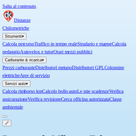
Salta al contenuto
Distanze
Chilometriche
Strumenti
▾
Calcola percorso
Traffico in tempo reale
Stradario e mappe
Calcola
pedaggio
Autovelox e tutor
Orari mezzi pubblici
Carburante & ricarica
▾
Prezzi carburante
Distributori metano
Distributori GPL
Colonnine
elettriche
Aree di servizio
Servizi auto
▾
Calcola rimborso km
Calcolo bollo auto
Le mie scadenze
Verifica
assicurazione
Verifica revisione
Cerca officina autorizzata
Classe
ambientale
🔗