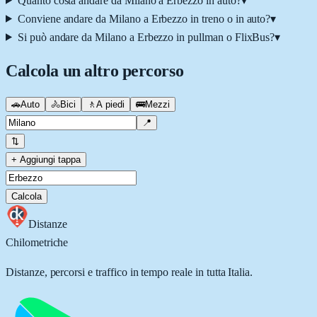
Quanto costa andare da Milano a Erbezzo in auto?
▾
Conviene andare da Milano a Erbezzo in treno o in auto?
▾
Si può andare da Milano a Erbezzo in pullman o FlixBus?
▾
Calcola un altro percorso
🚗
Auto
🚴
Bici
🚶
A piedi
🚌
Mezzi
📍
⇅
+ Aggiungi tappa
Calcola
Distanze
Chilometriche
Distanze, percorsi e traffico in tempo reale in tutta Italia.