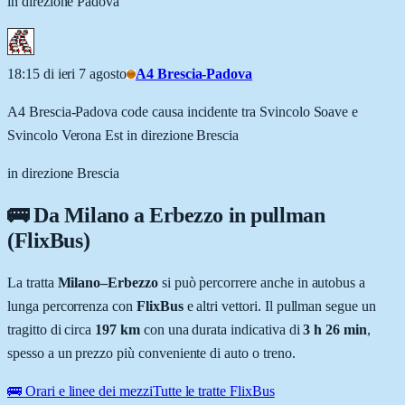
in direzione Padova
18:15 di ieri 7 agosto
A4 Brescia-Padova
A4 Brescia-Padova code causa incidente tra Svincolo Soave e
Svincolo Verona Est in direzione Brescia
in direzione Brescia
🚌 Da
Milano
a
Erbezzo
in pullman
(FlixBus)
La tratta
Milano
–
Erbezzo
si può percorrere anche in autobus a
lunga percorrenza con
FlixBus
e altri vettori. Il pullman segue un
tragitto di circa
197
km
con una durata indicativa di
3 h 26 min
,
spesso a un prezzo più conveniente di auto o treno.
🚌 Orari e linee dei mezzi
Tutte le tratte FlixBus