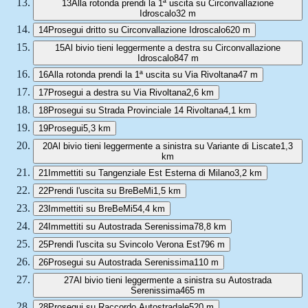
13
Alla rotonda prendi la 1ª uscita su Circonvallazione
Idroscalo
32 m
14
Prosegui dritto su Circonvallazione Idroscalo
620 m
15
Al bivio tieni leggermente a destra su Circonvallazione
Idroscalo
847 m
16
Alla rotonda prendi la 1ª uscita su Via Rivoltana
47 m
17
Prosegui a destra su Via Rivoltana
2,6 km
18
Prosegui su Strada Provinciale 14 Rivoltana
4,1 km
19
Prosegui
5,3 km
20
Al bivio tieni leggermente a sinistra su Variante di Liscate
1,3
km
21
Immettiti su Tangenziale Est Esterna di Milano
3,2 km
22
Prendi l'uscita su BreBeMi
1,5 km
23
Immettiti su BreBeMi
54,4 km
24
Immettiti su Autostrada Serenissima
78,8 km
25
Prendi l'uscita su Svincolo Verona Est
796 m
26
Prosegui su Autostrada Serenissima
110 m
27
Al bivio tieni leggermente a sinistra su Autostrada
Serenissima
465 m
28
Prosegui su Raccordo Autostradale
520 m