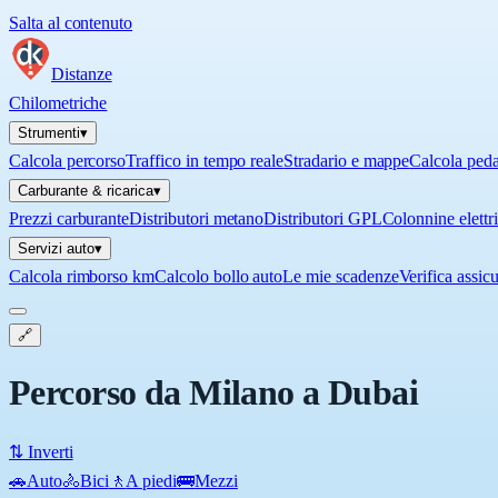
Salta al contenuto
Distanze
Chilometriche
Strumenti
▾
Calcola percorso
Traffico in tempo reale
Stradario e mappe
Calcola ped
Carburante & ricarica
▾
Prezzi carburante
Distributori metano
Distributori GPL
Colonnine elettr
Servizi auto
▾
Calcola rimborso km
Calcolo bollo auto
Le mie scadenze
Verifica assic
🔗
Percorso da Milano a Dubai
⇅ Inverti
🚗
Auto
🚴
Bici
🚶
A piedi
🚌
Mezzi