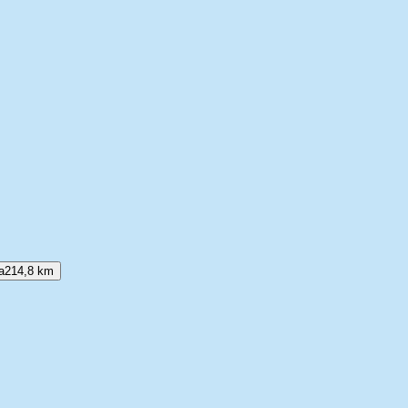
а
214,8 km