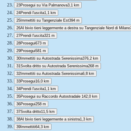
23
Prosegui su Via Palmanova
3,1 km
24
Prendi l'uscita
1,1 km
25
Immettiti su Tangenziale Est
394 m
26
Al bivio tieni leggermente a destra su Tangenziale Nord di Milano
27
Prendi l'uscita
321 m
28
Prosegui
673 m
29
Prosegui
581 m
30
Immettiti su Autostrada Serenissima
376,2 km
31
Svolta dritto su Autostrada Serenissima
268 m
32
Immettiti su Autostrada Serenissima
6,8 km
33
Prosegui
16,0 km
34
Prendi l'uscita
1,1 km
35
Prosegui su Raccordo Autostradale 14
2,0 km
36
Prosegui
258 m
37
Svolta dritto
11,5 km
38
Al bivio tieni leggermente a sinistra
1,3 km
39
Immettiti
64,3 km