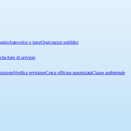
aggio
Autovelox e tutor
Orari mezzi pubblici
iche
Aree di servizio
urazione
Verifica revisione
Cerca officina autorizzata
Classe ambientale