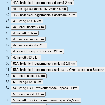
40
Al bivio tieni leggermente a destra
1,2 km
41
Prosegui su Južna obvoznica
7,6 km
42
Al bivio tieni leggermente a destra
103,7 km
43
Prosegui
305,6 km
44
Prendi l'uscita
574 m
45
Immettiti
307 m
46
Svolta a destra
78 m
47
Svolta a sinistra
72 m
48
Prendi la rampa di accesso
436 m
49
Immettiti
93,3 km
50
Al bivio tieni leggermente a sinistra
32,8 km
51
Al bivio tieni leggermente a sinistra su Обилазница око Београд
52
Prendi l'uscita
1,6 km
53
Prosegui
105,0 km
54
Prosegui su Автомагистрала Европа
1,1 km
55
Prendi l'uscita
193 m
56
Immettiti su Автомагистрала Европа
62,5 km