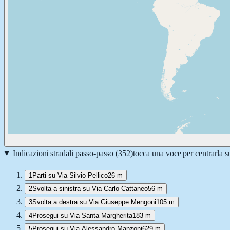
Indicazioni stradali passo-passo (
352
)
tocca una voce per centrarla 
1
Parti su Via Silvio Pellico
26 m
2
Svolta a sinistra su Via Carlo Cattaneo
56 m
3
Svolta a destra su Via Giuseppe Mengoni
105 m
4
Prosegui su Via Santa Margherita
183 m
5
Prosegui su Via Alessandro Manzoni
629 m