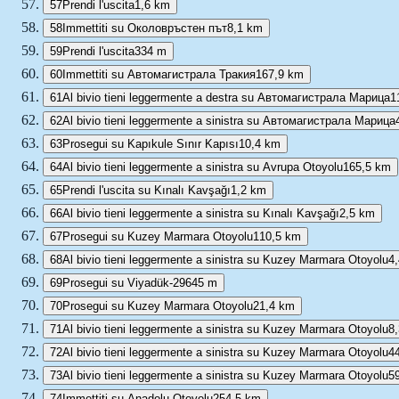
57
Prendi l'uscita
1,6 km
58
Immettiti su Околовръстен път
8,1 km
59
Prendi l'uscita
334 m
60
Immettiti su Автомагистрала Тракия
167,9 km
61
Al bivio tieni leggermente a destra su Автомагистрала Марица
1
62
Al bivio tieni leggermente a sinistra su Автомагистрала Марица
63
Prosegui su Kapıkule Sınır Kapısı
10,4 km
64
Al bivio tieni leggermente a sinistra su Avrupa Otoyolu
165,5 km
65
Prendi l'uscita su Kınalı Kavşağı
1,2 km
66
Al bivio tieni leggermente a sinistra su Kınalı Kavşağı
2,5 km
67
Prosegui su Kuzey Marmara Otoyolu
110,5 km
68
Al bivio tieni leggermente a sinistra su Kuzey Marmara Otoyolu
4
69
Prosegui su Viyadük-29
645 m
70
Prosegui su Kuzey Marmara Otoyolu
21,4 km
71
Al bivio tieni leggermente a sinistra su Kuzey Marmara Otoyolu
8
72
Al bivio tieni leggermente a sinistra su Kuzey Marmara Otoyolu
4
73
Al bivio tieni leggermente a sinistra su Kuzey Marmara Otoyolu
5
74
Immettiti su Anadolu Otoyolu
254,5 km