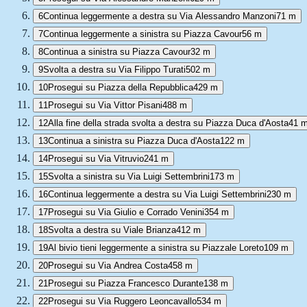
6
Continua leggermente a destra su Via Alessandro Manzoni
71 m
7
Continua leggermente a sinistra su Piazza Cavour
56 m
8
Continua a sinistra su Piazza Cavour
32 m
9
Svolta a destra su Via Filippo Turati
502 m
10
Prosegui su Piazza della Repubblica
429 m
11
Prosegui su Via Vittor Pisani
488 m
12
Alla fine della strada svolta a destra su Piazza Duca d'Aosta
41 
13
Continua a sinistra su Piazza Duca d'Aosta
122 m
14
Prosegui su Via Vitruvio
241 m
15
Svolta a sinistra su Via Luigi Settembrini
173 m
16
Continua leggermente a destra su Via Luigi Settembrini
230 m
17
Prosegui su Via Giulio e Corrado Venini
354 m
18
Svolta a destra su Viale Brianza
412 m
19
Al bivio tieni leggermente a sinistra su Piazzale Loreto
109 m
20
Prosegui su Via Andrea Costa
458 m
21
Prosegui su Piazza Francesco Durante
138 m
22
Prosegui su Via Ruggero Leoncavallo
534 m