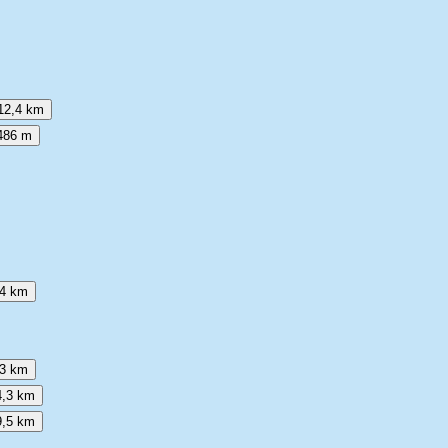
12,4 km
486 m
,4 km
,3 km
4,3 km
9,5 km