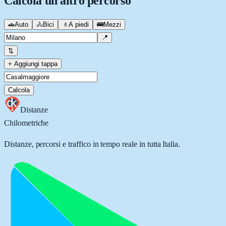
Calcola un altro percorso
🚗
Auto
🚴
Bici
🚶
A piedi
🚌
Mezzi
📍
⇅
+ Aggiungi tappa
Calcola
Distanze
Chilometriche
Distanze, percorsi e traffico in tempo reale in tutta Italia.