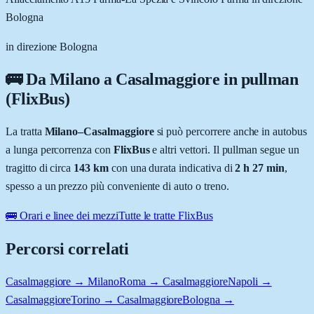
Bologna
in direzione Bologna
🚌 Da
Milano
a
Casalmaggiore
in pullman
(FlixBus)
La tratta
Milano
–
Casalmaggiore
si può percorrere anche in autobus
a lunga percorrenza con
FlixBus
e altri vettori. Il pullman segue un
tragitto di circa
143
km
con una durata indicativa di
2 h 27 min
,
spesso a un prezzo più conveniente di auto o treno.
🚌 Orari e linee dei mezzi
Tutte le tratte FlixBus
Percorsi correlati
Casalmaggiore → Milano
Roma → Casalmaggiore
Napoli →
Casalmaggiore
Torino → Casalmaggiore
Bologna →