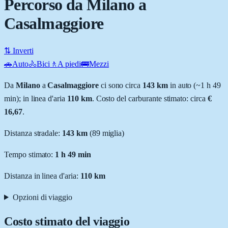
Percorso da Milano a
Casalmaggiore
⇅ Inverti
🚗
Auto
🚴
Bici
🚶
A piedi
🚌
Mezzi
Da
Milano
a
Casalmaggiore
ci sono circa
143
km
in auto (~
1 h 49
min
); in linea d'aria
110
km
.
Costo del carburante stimato: circa
€
16,67
.
Distanza stradale
:
143
km
(
89
miglia)
Tempo stimato:
1 h 49 min
Distanza in linea d'aria:
110
km
Opzioni di viaggio
Costo stimato del viaggio