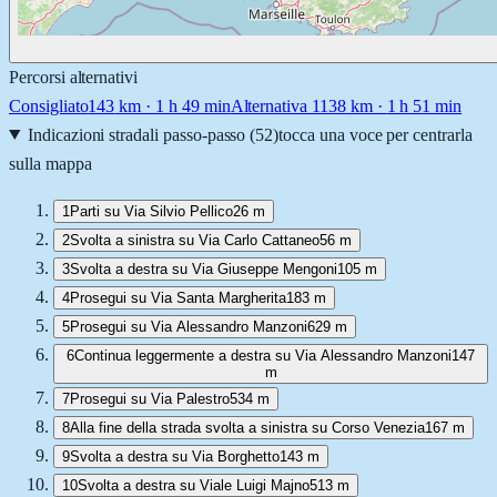
Percorsi alternativi
Consigliato
143
km ·
1 h 49 min
Alternativa 1
138
km ·
1 h 51 min
Indicazioni stradali passo-passo (
52
)
tocca una voce per centrarla
sulla mappa
1
Parti su Via Silvio Pellico
26 m
2
Svolta a sinistra su Via Carlo Cattaneo
56 m
3
Svolta a destra su Via Giuseppe Mengoni
105 m
4
Prosegui su Via Santa Margherita
183 m
5
Prosegui su Via Alessandro Manzoni
629 m
6
Continua leggermente a destra su Via Alessandro Manzoni
147
m
7
Prosegui su Via Palestro
534 m
8
Alla fine della strada svolta a sinistra su Corso Venezia
167 m
9
Svolta a destra su Via Borghetto
143 m
10
Svolta a destra su Viale Luigi Majno
513 m