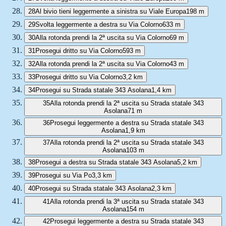
28
Al bivio tieni leggermente a sinistra su Viale Europa
198 m
29
Svolta leggermente a destra su Via Colorno
633 m
30
Alla rotonda prendi la 2ª uscita su Via Colorno
69 m
31
Prosegui dritto su Via Colorno
593 m
32
Alla rotonda prendi la 2ª uscita su Via Colorno
43 m
33
Prosegui dritto su Via Colorno
3,2 km
34
Prosegui su Strada statale 343 Asolana
1,4 km
35
Alla rotonda prendi la 2ª uscita su Strada statale 343
Asolana
71 m
36
Prosegui leggermente a destra su Strada statale 343
Asolana
1,9 km
37
Alla rotonda prendi la 2ª uscita su Strada statale 343
Asolana
103 m
38
Prosegui a destra su Strada statale 343 Asolana
5,2 km
39
Prosegui su Via Po
3,3 km
40
Prosegui su Strada statale 343 Asolana
2,3 km
41
Alla rotonda prendi la 3ª uscita su Strada statale 343
Asolana
154 m
42
Prosegui leggermente a destra su Strada statale 343