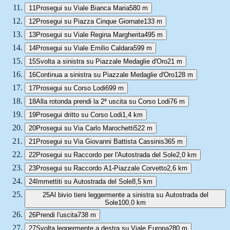
11
Prosegui su Viale Bianca Maria
580 m
12
Prosegui su Piazza Cinque Giornate
133 m
13
Prosegui su Viale Regina Margherita
495 m
14
Prosegui su Viale Emilio Caldara
599 m
15
Svolta a sinistra su Piazzale Medaglie d'Oro
21 m
16
Continua a sinistra su Piazzale Medaglie d'Oro
128 m
17
Prosegui su Corso Lodi
699 m
18
Alla rotonda prendi la 2ª uscita su Corso Lodi
76 m
19
Prosegui dritto su Corso Lodi
1,4 km
20
Prosegui su Via Carlo Marochetti
522 m
21
Prosegui su Via Giovanni Battista Cassinis
365 m
22
Prosegui su Raccordo per l'Autostrada del Sole
2,0 km
23
Prosegui su Raccordo A1-Piazzale Corvetto
2,6 km
24
Immettiti su Autostrada del Sole
8,5 km
25
Al bivio tieni leggermente a sinistra su Autostrada del
Sole
100,0 km
26
Prendi l'uscita
738 m
27
Svolta leggermente a destra su Viale Europa
280 m