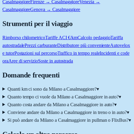
Casalmaggiore
Firenze → Casalmaggiore
Venezia →
Casalmaggiore
Genova → Casalmaggiore
Strumenti per il viaggio
Rimborso chilometrico
Tariffe ACI €/km
Calcolo pedaggio
Tariffa
autostradale
Prezzi carburante
Distributore più conveniente
Autovelox
e tutor
Postazioni sul percorso
Traffico in tempo reale
Incidenti e code
ora
Aree di servizio
Soste in autostrada
Domande frequenti
Quanti km ci sono da Milano a Casalmaggiore?
▾
Quanto tempo ci vuole da Milano a Casalmaggiore in auto?
▾
Quanto costa andare da Milano a Casalmaggiore in auto?
▾
Conviene andare da Milano a Casalmaggiore in treno o in auto?
▾
Si può andare da Milano a Casalmaggiore in pullman o FlixBus?
▾