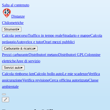
Salta al contenuto
Distanze
Chilometriche
Strumenti
▾
Calcola percorso
Traffico in tempo reale
Stradario e mappe
Calcola
pedaggio
Autovelox e tutor
Orari mezzi pubblici
Carburante & ricarica
▾
Prezzi carburante
Distributori metano
Distributori GPL
Colonnine
elettriche
Aree di servizio
Servizi auto
▾
Calcola rimborso km
Calcolo bollo auto
Le mie scadenze
Verifica
assicurazione
Verifica revisione
Cerca officina autorizzata
Classe
ambientale
🔗