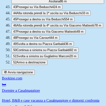
Asolana
86 m
43
Prosegui su Via Beduschi
424 m
44
Alla rotonda prendi la 1ª uscita su Via Beduschi
33 m
45
Prosegui a destra su Via Beduschi
554 m
46
Alla rotonda prendi la 4ª uscita su Via Giacomo Matteotti
78 m
47
Prosegui a destra su Via Giacomo Matteotti
49 m
48
Prosegui su Via Cavour
444 m
49
Svolta a destra su Piazza Garibaldi
36 m
50
Continua a sinistra su Piazza Garibaldi
92 m
51
Svolta a sinistra su Guglielmo Marconi
20 m
52
Arrivo a destinazione
🧭 Avvia navigazione
Booking.com
🛏️
Dormire a Casalmaggiore
Hotel, B&B e case vacanza a Casalmaggiore e dintorni: confronta