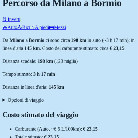
Percorso da Milano a Bormio
⇅ Inverti
🚗
Auto
🚴
Bici
🚶
A piedi
🚌
Mezzi
Da
Milano
a
Bormio
ci sono circa
198
km
in auto (~
3 h 17 min
); in
linea d'aria
145
km
.
Costo del carburante stimato: circa
€ 23,15
.
Distanza stradale
:
198
km
(
123
miglia)
Tempo stimato:
3 h 17 min
Distanza in linea d'aria:
145
km
Opzioni di viaggio
Costo stimato del viaggio
Carburante (
Auto
, ~
6.5
L
/100km):
€ 23,15
Totale stimato:
€ 23,15