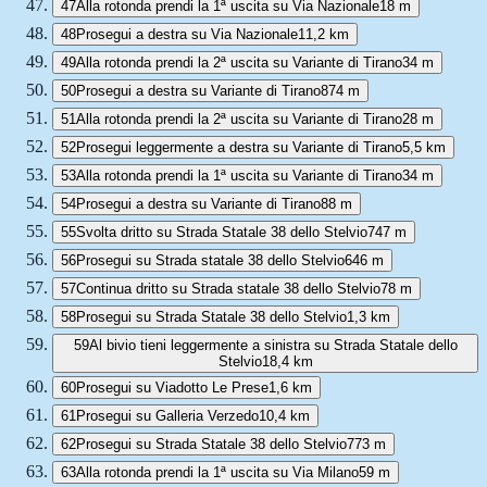
47
Alla rotonda prendi la 1ª uscita su Via Nazionale
18 m
48
Prosegui a destra su Via Nazionale
11,2 km
49
Alla rotonda prendi la 2ª uscita su Variante di Tirano
34 m
50
Prosegui a destra su Variante di Tirano
874 m
51
Alla rotonda prendi la 2ª uscita su Variante di Tirano
28 m
52
Prosegui leggermente a destra su Variante di Tirano
5,5 km
53
Alla rotonda prendi la 1ª uscita su Variante di Tirano
34 m
54
Prosegui a destra su Variante di Tirano
88 m
55
Svolta dritto su Strada Statale 38 dello Stelvio
747 m
56
Prosegui su Strada statale 38 dello Stelvio
646 m
57
Continua dritto su Strada statale 38 dello Stelvio
78 m
58
Prosegui su Strada Statale 38 dello Stelvio
1,3 km
59
Al bivio tieni leggermente a sinistra su Strada Statale dello
Stelvio
18,4 km
60
Prosegui su Viadotto Le Prese
1,6 km
61
Prosegui su Galleria Verzedo
10,4 km
62
Prosegui su Strada Statale 38 dello Stelvio
773 m
63
Alla rotonda prendi la 1ª uscita su Via Milano
59 m