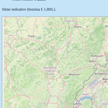
Stime indicative (
benzina
€ 1,80
/
L
).