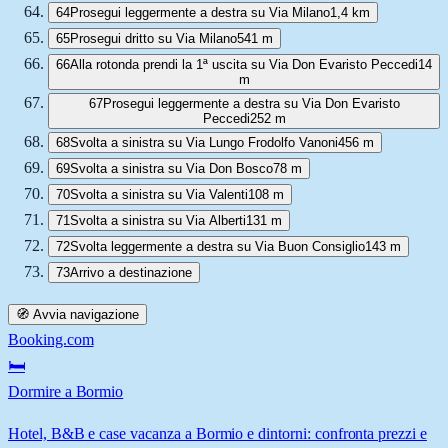
64
Prosegui leggermente a destra su Via Milano
1,4 km
65
Prosegui dritto su Via Milano
541 m
66
Alla rotonda prendi la 1ª uscita su Via Don Evaristo Peccedi
14
m
67
Prosegui leggermente a destra su Via Don Evaristo
Peccedi
252 m
68
Svolta a sinistra su Via Lungo Frodolfo Vanoni
456 m
69
Svolta a sinistra su Via Don Bosco
78 m
70
Svolta a sinistra su Via Valenti
108 m
71
Svolta a sinistra su Via Alberti
131 m
72
Svolta leggermente a destra su Via Buon Consiglio
143 m
73
Arrivo a destinazione
🧭 Avvia navigazione
Booking.com
🛏️
Dormire a Bormio
Hotel, B&B e case vacanza a Bormio e dintorni: confronta prezzi e