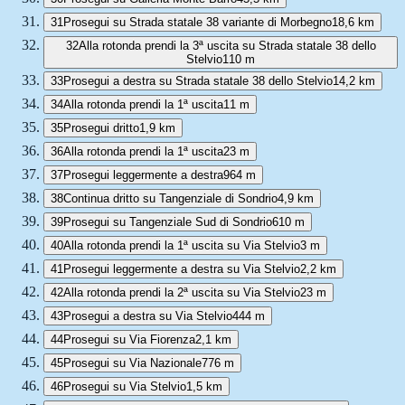
31
Prosegui su Strada statale 38 variante di Morbegno
18,6 km
32
Alla rotonda prendi la 3ª uscita su Strada statale 38 dello
Stelvio
110 m
33
Prosegui a destra su Strada statale 38 dello Stelvio
14,2 km
34
Alla rotonda prendi la 1ª uscita
11 m
35
Prosegui dritto
1,9 km
36
Alla rotonda prendi la 1ª uscita
23 m
37
Prosegui leggermente a destra
964 m
38
Continua dritto su Tangenziale di Sondrio
4,9 km
39
Prosegui su Tangenziale Sud di Sondrio
610 m
40
Alla rotonda prendi la 1ª uscita su Via Stelvio
3 m
41
Prosegui leggermente a destra su Via Stelvio
2,2 km
42
Alla rotonda prendi la 2ª uscita su Via Stelvio
23 m
43
Prosegui a destra su Via Stelvio
444 m
44
Prosegui su Via Fiorenza
2,1 km
45
Prosegui su Via Nazionale
776 m
46
Prosegui su Via Stelvio
1,5 km