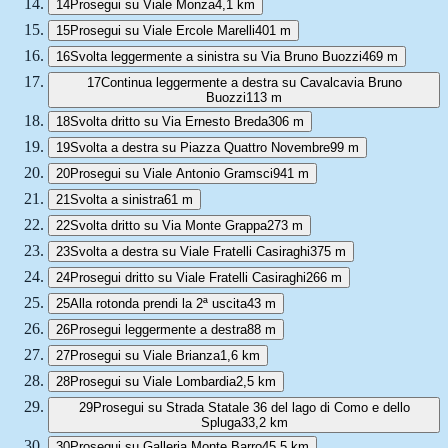
14
Prosegui su Viale Monza
4,1 km
15
Prosegui su Viale Ercole Marelli
401 m
16
Svolta leggermente a sinistra su Via Bruno Buozzi
469 m
17
Continua leggermente a destra su Cavalcavia Bruno
Buozzi
113 m
18
Svolta dritto su Via Ernesto Breda
306 m
19
Svolta a destra su Piazza Quattro Novembre
99 m
20
Prosegui su Viale Antonio Gramsci
941 m
21
Svolta a sinistra
61 m
22
Svolta dritto su Via Monte Grappa
273 m
23
Svolta a destra su Viale Fratelli Casiraghi
375 m
24
Prosegui dritto su Viale Fratelli Casiraghi
266 m
25
Alla rotonda prendi la 2ª uscita
43 m
26
Prosegui leggermente a destra
88 m
27
Prosegui su Viale Brianza
1,6 km
28
Prosegui su Viale Lombardia
2,5 km
29
Prosegui su Strada Statale 36 del lago di Como e dello
Spluga
33,2 km
30
Prosegui su Galleria Monte Barro
45,5 km