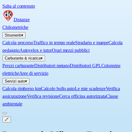
Salta al contenuto
Distanze
Chilometriche
Strumenti
▾
Calcola percorso
Traffico in tempo reale
Stradario e mappe
Calcola
pedaggio
Autovelox e tutor
Orari mezzi pubblici
Carburante & ricarica
▾
Prezzi carburante
Distributori metano
Distributori GPL
Colonnine
elettriche
Aree di servizio
Servizi auto
▾
Calcola rimborso km
Calcolo bollo auto
Le mie scadenze
Verifica
assicurazione
Verifica revisione
Cerca officina autorizzata
Classe
ambientale
🔗