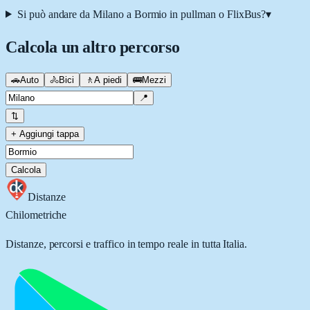
Si può andare da Milano a Bormio in pullman o FlixBus?
▾
Calcola un altro percorso
🚗
Auto
🚴
Bici
🚶
A piedi
🚌
Mezzi
📍
⇅
+ Aggiungi tappa
Calcola
Distanze
Chilometriche
Distanze, percorsi e traffico in tempo reale in tutta Italia.