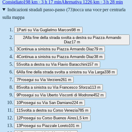
Consigliato
198
km ·
3 h 17 min
Alternativa 1
226
km ·
3 h 28 min
Indicazioni stradali passo-passo (
73
)
tocca una voce per centrarla
sulla mappa
1
Parti su Via Guglielmo Marconi
98 m
2
Alla fine della strada svolta a destra su Piazza Armando
Diaz
17 m
3
Continua a sinistra su Piazza Armando Diaz
79 m
4
Continua a sinistra su Piazza Armando Diaz
38 m
5
Svolta a destra su Via Flavio Baracchini
157 m
6
Alla fine della strada svolta a sinistra su Via Larga
338 m
7
Prosegui su Via Verziere
261 m
8
Svolta a sinistra su Via Francesco Sforza
113 m
9
Prosegui su Via Uberto Visconti di Modrone
452 m
10
Prosegui su Via San Damiano
224 m
11
Svolta a destra su Corso Venezia
785 m
12
Prosegui su Corso Buenos Aires
1,5 km
13
Prosegui su Piazzale Loreto
101 m