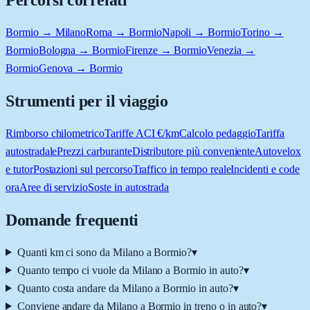
Percorsi correlati
Bormio → Milano
Roma → Bormio
Napoli → Bormio
Torino →
Bormio
Bologna → Bormio
Firenze → Bormio
Venezia →
Bormio
Genova → Bormio
Strumenti per il viaggio
Rimborso chilometrico
Tariffe ACI €/km
Calcolo pedaggio
Tariffa
autostradale
Prezzi carburante
Distributore più conveniente
Autovelox
e tutor
Postazioni sul percorso
Traffico in tempo reale
Incidenti e code
ora
Aree di servizio
Soste in autostrada
Domande frequenti
Quanti km ci sono da Milano a Bormio?
▾
Quanto tempo ci vuole da Milano a Bormio in auto?
▾
Quanto costa andare da Milano a Bormio in auto?
▾
Conviene andare da Milano a Bormio in treno o in auto?
▾