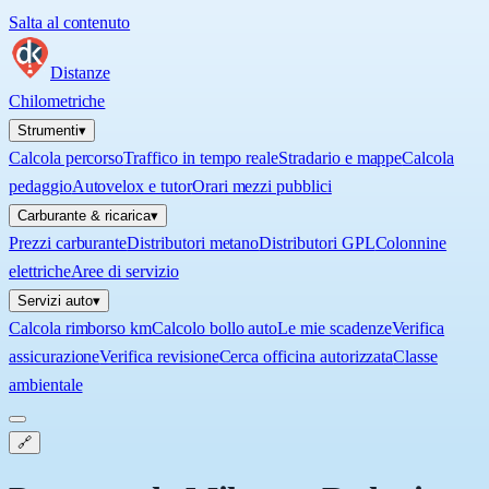
Salta al contenuto
Distanze
Chilometriche
Strumenti
▾
Calcola percorso
Traffico in tempo reale
Stradario e mappe
Calcola
pedaggio
Autovelox e tutor
Orari mezzi pubblici
Carburante & ricarica
▾
Prezzi carburante
Distributori metano
Distributori GPL
Colonnine
elettriche
Aree di servizio
Servizi auto
▾
Calcola rimborso km
Calcolo bollo auto
Le mie scadenze
Verifica
assicurazione
Verifica revisione
Cerca officina autorizzata
Classe
ambientale
🔗