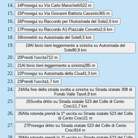
14
Prosegui su Via Carlo Marochetti
522 m
15
Prosegui su Via Giovanni Battista Cassinis
365 m
16
Prosegui su Raccordo per l'Autostrada del Sole
2,0 km
17
Prosegui su Raccordo A1-Piazzale Corvetto
2,6 km
18
Immettiti su Autostrada del Sole
8,5 km
19
Al bivio tieni leggermente a sinistra su Autostrada del
Sole
90,9 km
20
Prendi l'uscita
712 m
21
Al bivio tieni leggermente a sinistra
285 m
22
Prosegui su Autostrada della Cisa
41,3 km
23
Prendi l'uscita
1,7 km
24
Alla fine della strada svolta a sinistra su Strada statale 308 di
Fondo Valle Taro
4,8 km
25
Svolta dritto su Strada statale 523 del Colle di Cento
Croci
11,7 km
26
Alla rotonda prendi la 1ª uscita su Strada statale 523 del Colle
di Cento Croci
21 m
27
Prosegui dritto su Strada statale 523 del Colle di Cento
Croci
914 m
28
Alla rotonda prendi la 1ª uscita su Strada statale 523 del Colle