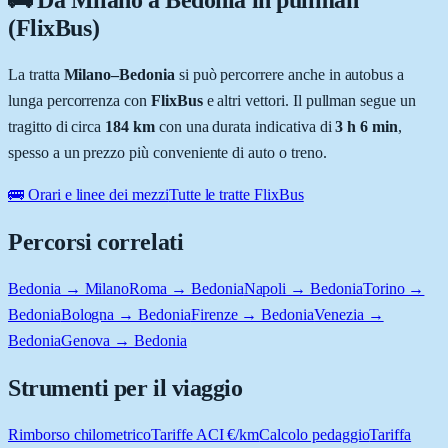
🚌 Da
Milano
a
Bedonia
in pullman
(FlixBus)
La tratta
Milano
–
Bedonia
si può percorrere anche in autobus a
lunga percorrenza con
FlixBus
e altri vettori. Il pullman segue un
tragitto di circa
184
km
con una durata indicativa di
3 h 6 min
,
spesso a un prezzo più conveniente di auto o treno.
🚌 Orari e linee dei mezzi
Tutte le tratte FlixBus
Percorsi correlati
Bedonia → Milano
Roma → Bedonia
Napoli → Bedonia
Torino →
Bedonia
Bologna → Bedonia
Firenze → Bedonia
Venezia →
Bedonia
Genova → Bedonia
Strumenti per il viaggio
Rimborso chilometrico
Tariffe ACI €/km
Calcolo pedaggio
Tariffa