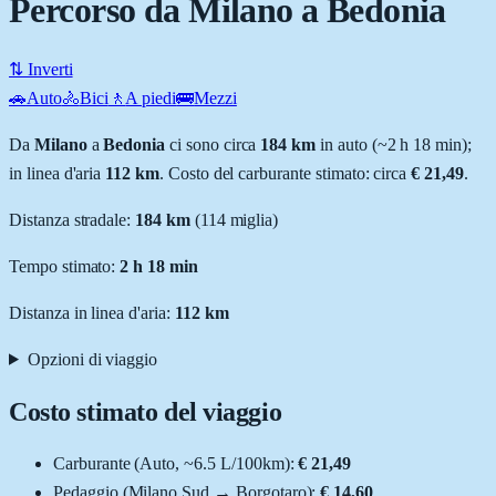
Percorso da Milano a Bedonia
⇅ Inverti
🚗
Auto
🚴
Bici
🚶
A piedi
🚌
Mezzi
Da
Milano
a
Bedonia
ci sono circa
184
km
in auto (~
2 h 18 min
);
in linea d'aria
112
km
.
Costo del carburante stimato: circa
€ 21,49
.
Distanza stradale
:
184
km
(
114
miglia)
Tempo stimato:
2 h 18 min
Distanza in linea d'aria:
112
km
Opzioni di viaggio
Costo stimato del viaggio
Carburante (
Auto
, ~
6.5
L
/100km):
€ 21,49
Pedaggio (
Milano Sud
→
Borgotaro
):
€ 14,60