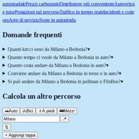
autostradale
Prezzi carburante
Distributore più conveniente
Autovelox
e tutor
Postazioni sul percorso
Traffico in tempo reale
Incidenti e code
ora
Aree di servizio
Soste in autostrada
Domande frequenti
Quanti km ci sono da Milano a Bedonia?
▾
Quanto tempo ci vuole da Milano a Bedonia in auto?
▾
Quanto costa andare da Milano a Bedonia in auto?
▾
Conviene andare da Milano a Bedonia in treno o in auto?
▾
Si può andare da Milano a Bedonia in pullman o FlixBus?
▾
Calcola un altro percorso
🚗
Auto
🚴
Bici
🚶
A piedi
🚌
Mezzi
📍
⇅
+ Aggiungi tappa