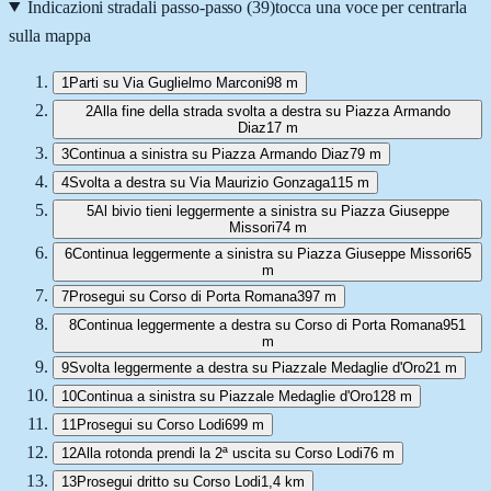
Indicazioni stradali passo-passo (
39
)
tocca una voce per centrarla
sulla mappa
1
Parti su Via Guglielmo Marconi
98 m
2
Alla fine della strada svolta a destra su Piazza Armando
Diaz
17 m
3
Continua a sinistra su Piazza Armando Diaz
79 m
4
Svolta a destra su Via Maurizio Gonzaga
115 m
5
Al bivio tieni leggermente a sinistra su Piazza Giuseppe
Missori
74 m
6
Continua leggermente a sinistra su Piazza Giuseppe Missori
65
m
7
Prosegui su Corso di Porta Romana
397 m
8
Continua leggermente a destra su Corso di Porta Romana
951
m
9
Svolta leggermente a destra su Piazzale Medaglie d'Oro
21 m
10
Continua a sinistra su Piazzale Medaglie d'Oro
128 m
11
Prosegui su Corso Lodi
699 m
12
Alla rotonda prendi la 2ª uscita su Corso Lodi
76 m
13
Prosegui dritto su Corso Lodi
1,4 km