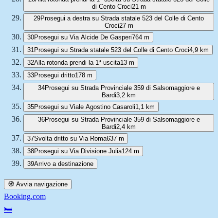
di Cento Croci
21 m
29
Prosegui a destra su Strada statale 523 del Colle di Cento
Croci
27 m
30
Prosegui su Via Alcide De Gasperi
764 m
31
Prosegui su Strada statale 523 del Colle di Cento Croci
4,9 km
32
Alla rotonda prendi la 1ª uscita
13 m
33
Prosegui dritto
178 m
34
Prosegui su Strada Provinciale 359 di Salsomaggiore e
Bardi
3,2 km
35
Prosegui su Viale Agostino Casaroli
1,1 km
36
Prosegui su Strada Provinciale 359 di Salsomaggiore e
Bardi
2,4 km
37
Svolta dritto su Via Roma
637 m
38
Prosegui su Via Divisione Julia
124 m
39
Arrivo a destinazione
🧭 Avvia navigazione
Booking.com
🛏️