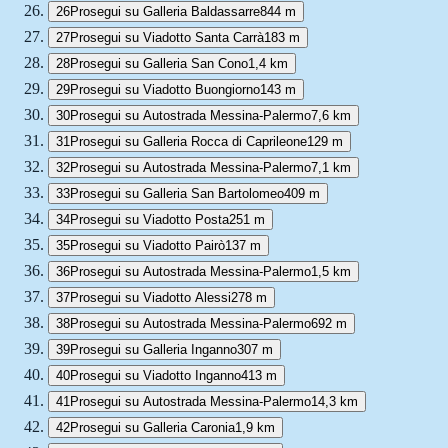
26
Prosegui su Galleria Baldassarre
844 m
27
Prosegui su Viadotto Santa Carrà
183 m
28
Prosegui su Galleria San Cono
1,4 km
29
Prosegui su Viadotto Buongiorno
143 m
30
Prosegui su Autostrada Messina-Palermo
7,6 km
31
Prosegui su Galleria Rocca di Caprileone
129 m
32
Prosegui su Autostrada Messina-Palermo
7,1 km
33
Prosegui su Galleria San Bartolomeo
409 m
34
Prosegui su Viadotto Posta
251 m
35
Prosegui su Viadotto Pairò
137 m
36
Prosegui su Autostrada Messina-Palermo
1,5 km
37
Prosegui su Viadotto Alessi
278 m
38
Prosegui su Autostrada Messina-Palermo
692 m
39
Prosegui su Galleria Inganno
307 m
40
Prosegui su Viadotto Inganno
413 m
41
Prosegui su Autostrada Messina-Palermo
14,3 km
42
Prosegui su Galleria Caronia
1,9 km