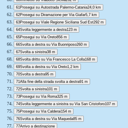
61
Prosegui su Autostrada Palermo-Catania
24,0 km
62
Prosegui su Diramazione per Via Giafar
5,7 km
63
Prosegui su Viale Regione Siciliana Sud Est
292 m
64
Svolta leggermente a destra
123 m
65
Prosegui su Via Oreto
856 m
66
Svolta a destra su Via Buonriposo
260 m
67
Svolta a sinistra
38 m
68
Svolta dritto su Via Francesco La Colla
168 m
69
Svolta a destra su Via Oreto
1,2 km
70
Svolta a destra
95 m
71
Alla fine della strada svolta a destra
91 m
72
Svolta a sinistra
101 m
73
Prosegui su Via Roma
325 m
74
Svolta leggermente a sinistra su Via San Cristoforo
107 m
75
Prosegui su Via Calderai
154 m
76
Svolta a destra su Via Maqueda
85 m
77
Arrivo a destinazione