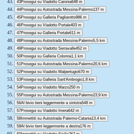
43
Prosegui su Viadotto Caronia
648 m
44
Prosegui su Autostrada Messina-Palermo
137 m
45
Prosegui su Galleria Pagliarotto
986 m
46
Prosegui su Viadotto Portale
403 m
47
Prosegui su Galleria Portale
611 m
48
Prosegui su Autostrada Messina-Palermo
5,5 km
49
Prosegui su Viadotto Serravalle
452 m
50
Prosegui su Galleria Colonna
1,1 km
51
Prosegui su Autostrada Messina-Palermo
20,6 km
52
Prosegui su Viadotto Malpertugio
670 m
53
Prosegui su Galleria Sant'Ambrogio
1,8 km
54
Prosegui su Viadotto Marzo
250 m
55
Prosegui su Autostrada Messina-Palermo
23,9 km
56
Al bivio tieni leggermente a sinistra
548 m
57
Prosegui su Viadotto Imera
642 m
58
Immettiti su Autostrada Palermo-Catania
13,4 km
59
Al bivio tieni leggermente a destra
176 m
60
Immettiti su Viadotto Sicilia
262 m