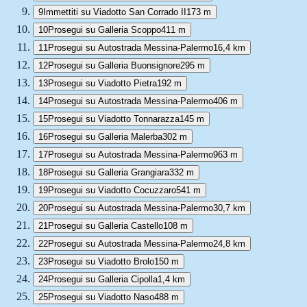
9
Immettiti su Viadotto San Corrado II
173 m
10
Prosegui su Galleria Scoppo
411 m
11
Prosegui su Autostrada Messina-Palermo
16,4 km
12
Prosegui su Galleria Buonsignore
295 m
13
Prosegui su Viadotto Pietra
192 m
14
Prosegui su Autostrada Messina-Palermo
406 m
15
Prosegui su Viadotto Tonnarazza
145 m
16
Prosegui su Galleria Malerba
302 m
17
Prosegui su Autostrada Messina-Palermo
963 m
18
Prosegui su Galleria Grangiara
332 m
19
Prosegui su Viadotto Cocuzzaro
541 m
20
Prosegui su Autostrada Messina-Palermo
30,7 km
21
Prosegui su Galleria Castello
108 m
22
Prosegui su Autostrada Messina-Palermo
24,8 km
23
Prosegui su Viadotto Brolo
150 m
24
Prosegui su Galleria Cipolla
1,4 km
25
Prosegui su Viadotto Naso
488 m