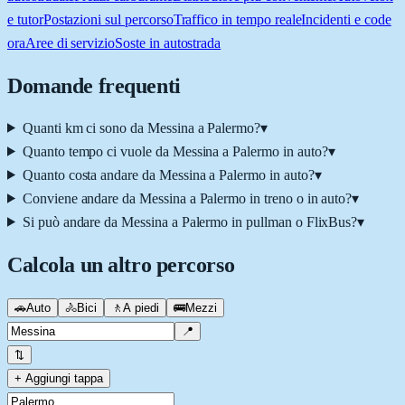
e tutor
Postazioni sul percorso
Traffico in tempo reale
Incidenti e code
ora
Aree di servizio
Soste in autostrada
Domande frequenti
Quanti km ci sono da Messina a Palermo?
▾
Quanto tempo ci vuole da Messina a Palermo in auto?
▾
Quanto costa andare da Messina a Palermo in auto?
▾
Conviene andare da Messina a Palermo in treno o in auto?
▾
Si può andare da Messina a Palermo in pullman o FlixBus?
▾
Calcola un altro percorso
🚗
Auto
🚴
Bici
🚶
A piedi
🚌
Mezzi
📍
⇅
+ Aggiungi tappa