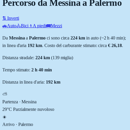
Percorso da Messina a Palermo
⇅ Inverti
🚗
Auto
🚴
Bici
🚶
A piedi
🚌
Mezzi
Da
Messina
a
Palermo
ci sono circa
224
km
in auto (~
2 h 40 min
);
in linea d'aria
192
km
.
Costo del carburante stimato: circa
€ 26,18
.
Distanza stradale
:
224
km
(
139
miglia)
Tempo stimato:
2 h 40 min
Distanza in linea d'aria:
192
km
⛅
Partenza ·
Messina
29
°C
Parzialmente nuvoloso
☀️
Arrivo ·
Palermo