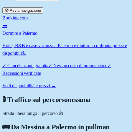
🧭 Avvia navigazione
Booking.com
🛏️
Dormire a Palermo
Hotel, B&B e case vacanza a Palermo e dintorni: confronta prezzi e
disponibilità.
✓
Cancellazione gratuita
✓
Nessun costo di prenotazione
✓
Recensioni verificate
Vedi disponibilità e prezzi →
🚦 Traffico sul percorso
nessuna
Strada libera lungo il percorso 👍
🚌 Da
Messina
a
Palermo
in pullman