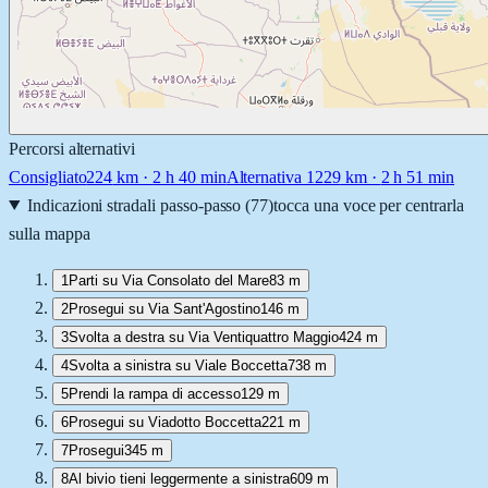
Percorsi alternativi
Consigliato
224
km ·
2 h 40 min
Alternativa 1
229
km ·
2 h 51 min
Indicazioni stradali passo-passo (
77
)
tocca una voce per centrarla
sulla mappa
1
Parti su Via Consolato del Mare
83 m
2
Prosegui su Via Sant'Agostino
146 m
3
Svolta a destra su Via Ventiquattro Maggio
424 m
4
Svolta a sinistra su Viale Boccetta
738 m
5
Prendi la rampa di accesso
129 m
6
Prosegui su Viadotto Boccetta
221 m
7
Prosegui
345 m
8
Al bivio tieni leggermente a sinistra
609 m