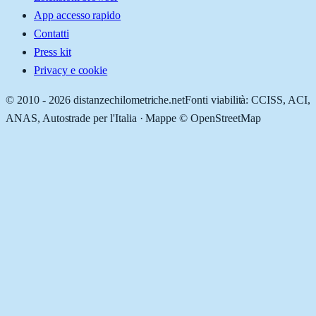
App accesso rapido
Contatti
Press kit
Privacy e cookie
© 2010 -
2026
distanzechilometriche.net
Fonti viabilità: CCISS, ACI,
ANAS, Autostrade per l'Italia · Mappe © OpenStreetMap