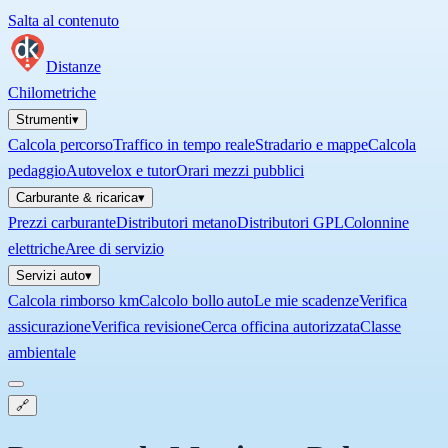
Salta al contenuto
Distanze
Chilometriche
Strumenti
▾
Calcola percorso
Traffico in tempo reale
Stradario e mappe
Calcola
pedaggio
Autovelox e tutor
Orari mezzi pubblici
Carburante & ricarica
▾
Prezzi carburante
Distributori metano
Distributori GPL
Colonnine
elettriche
Aree di servizio
Servizi auto
▾
Calcola rimborso km
Calcolo bollo auto
Le mie scadenze
Verifica
assicurazione
Verifica revisione
Cerca officina autorizzata
Classe
ambientale
🔗