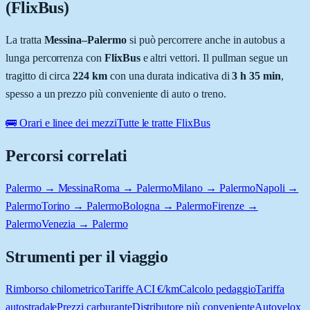
(FlixBus)
La tratta
Messina
–
Palermo
si può percorrere anche in autobus a
lunga percorrenza con
FlixBus
e altri vettori. Il pullman segue un
tragitto di circa
224
km
con una durata indicativa di
3 h 35 min
,
spesso a un prezzo più conveniente di auto o treno.
🚌 Orari e linee dei mezzi
Tutte le tratte FlixBus
Percorsi correlati
Palermo → Messina
Roma → Palermo
Milano → Palermo
Napoli →
Palermo
Torino → Palermo
Bologna → Palermo
Firenze →
Palermo
Venezia → Palermo
Strumenti per il viaggio
Rimborso chilometrico
Tariffe ACI €/km
Calcolo pedaggio
Tariffa
autostradale
Prezzi carburante
Distributore più conveniente
Autovelox