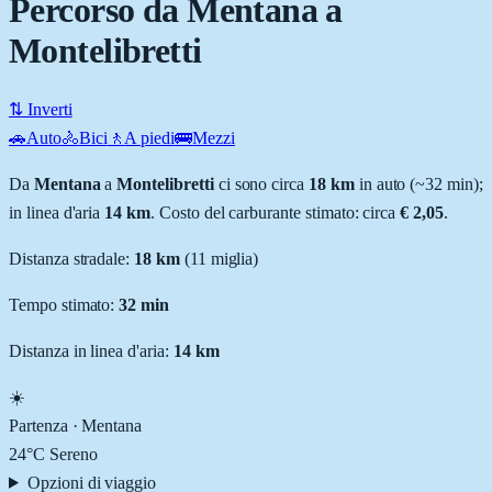
Percorso da Mentana a
Montelibretti
⇅ Inverti
🚗
Auto
🚴
Bici
🚶
A piedi
🚌
Mezzi
Da
Mentana
a
Montelibretti
ci sono circa
18
km
in auto (~
32 min
);
in linea d'aria
14
km
.
Costo del carburante stimato: circa
€ 2,05
.
Distanza stradale
:
18
km
(
11
miglia)
Tempo stimato:
32 min
Distanza in linea d'aria:
14
km
☀️
Partenza ·
Mentana
24
°C
Sereno
Opzioni di viaggio