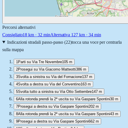
Percorsi alternativi
Consigliato
18
km ·
32 min
Alternativa 1
27
km ·
34 min
Indicazioni stradali passo-passo (
22
)
tocca una voce per centrarla
sulla mappa
1
Parti su Via Tre Novembre
105 m
2
Prosegui su Via Giacomo Matteotti
386 m
3
Svolta a sinistra su Via del Fornacione
137 m
4
Svolta a destra su Via del Conventino
163 m
5
Svolta tutto a sinistra su Via Otto Settembre
147 m
6
Alla rotonda prendi la 2ª uscita su Via Gaspare Spontini
30 m
7
Prosegui a destra su Via Gaspare Spontini
202 m
8
Alla rotonda prendi la 2ª uscita su Via Gaspare Spontini
43 m
9
Prosegui a destra su Via Gaspare Spontini
662 m