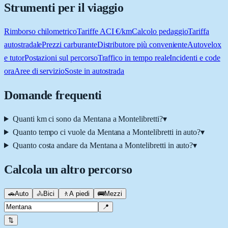
Strumenti per il viaggio
Rimborso chilometrico
Tariffe ACI €/km
Calcolo pedaggio
Tariffa
autostradale
Prezzi carburante
Distributore più conveniente
Autovelox
e tutor
Postazioni sul percorso
Traffico in tempo reale
Incidenti e code
ora
Aree di servizio
Soste in autostrada
Domande frequenti
Quanti km ci sono da Mentana a Montelibretti?
▾
Quanto tempo ci vuole da Mentana a Montelibretti in auto?
▾
Quanto costa andare da Mentana a Montelibretti in auto?
▾
Calcola un altro percorso
🚗
Auto
🚴
Bici
🚶
A piedi
🚌
Mezzi
📍
⇅