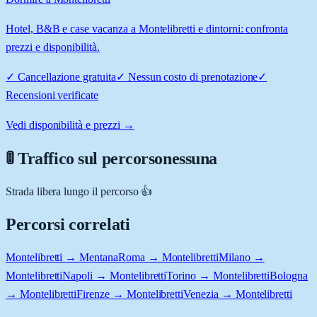
Hotel, B&B e case vacanza a Montelibretti e dintorni: confronta
prezzi e disponibilità.
✓
Cancellazione gratuita
✓
Nessun costo di prenotazione
✓
Recensioni verificate
Vedi disponibilità e prezzi →
🚦 Traffico sul percorso
nessuna
Strada libera lungo il percorso 👍
Percorsi correlati
Montelibretti → Mentana
Roma → Montelibretti
Milano →
Montelibretti
Napoli → Montelibretti
Torino → Montelibretti
Bologna
→ Montelibretti
Firenze → Montelibretti
Venezia → Montelibretti