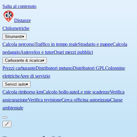
Salta al contenuto
Distanze
Chilometriche
Strumenti
▾
Calcola percorso
Traffico in tempo reale
Stradario e mappe
Calcola
pedaggio
Autovelox e tutor
Orari mezzi pubblici
Carburante & ricarica
▾
Prezzi carburante
Distributori metano
Distributori GPL
Colonnine
elettriche
Aree di servizio
Servizi auto
▾
Calcola rimborso km
Calcolo bollo auto
Le mie scadenze
Verifica
assicurazione
Verifica revisione
Cerca officina autorizzata
Classe
ambientale
🔗