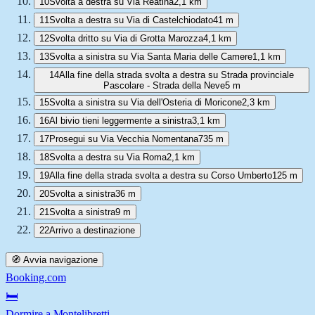
10
Svolta a destra su Via Reatina
2,1 km
11
Svolta a destra su Via di Castelchiodato
41 m
12
Svolta dritto su Via di Grotta Marozza
4,1 km
13
Svolta a sinistra su Via Santa Maria delle Camere
1,1 km
14
Alla fine della strada svolta a destra su Strada provinciale
Pascolare - Strada della Neve
5 m
15
Svolta a sinistra su Via dell'Osteria di Moricone
2,3 km
16
Al bivio tieni leggermente a sinistra
3,1 km
17
Prosegui su Via Vecchia Nomentana
735 m
18
Svolta a destra su Via Roma
2,1 km
19
Alla fine della strada svolta a destra su Corso Umberto
125 m
20
Svolta a sinistra
36 m
21
Svolta a sinistra
9 m
22
Arrivo a destinazione
🧭 Avvia navigazione
Booking.com
🛏️
Dormire a Montelibretti