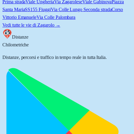
Prima strada
Viale Ungheria
Via Zagarolese
Viale Gabinova
Piazza
Santa Maria
SS155 Fiuggi
Via Colle Lungo Seconda strada
Corso
Vittorio Emanuele
Via Colle Palombara
Vedi tutte le vie di
Zagarolo
→
Distanze
Chilometriche
Distanze, percorsi e traffico in tempo reale in tutta Italia.