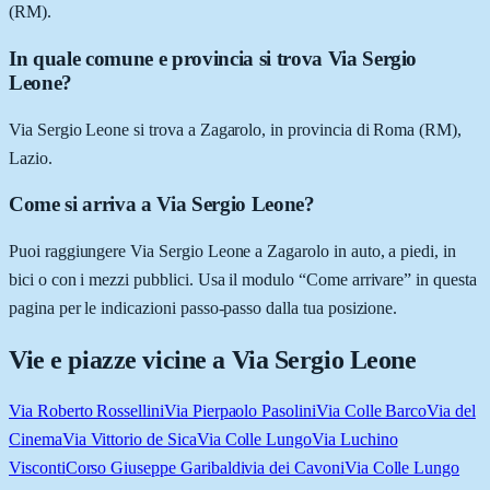
(RM).
In quale comune e provincia si trova Via Sergio
Leone?
Via Sergio Leone si trova a Zagarolo, in provincia di Roma (RM),
Lazio.
Come si arriva a Via Sergio Leone?
Puoi raggiungere Via Sergio Leone a Zagarolo in auto, a piedi, in
bici o con i mezzi pubblici. Usa il modulo “Come arrivare” in questa
pagina per le indicazioni passo-passo dalla tua posizione.
Vie e piazze vicine a
Via Sergio Leone
Via Roberto Rossellini
Via Pierpaolo Pasolini
Via Colle Barco
Via del
Cinema
Via Vittorio de Sica
Via Colle Lungo
Via Luchino
Visconti
Corso Giuseppe Garibaldi
via dei Cavoni
Via Colle Lungo