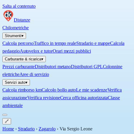
Salta al contenuto
Distanze
Chilometriche
Strumenti
▾
Calcola percorso
Traffico in tempo reale
Stradario e mappe
Calcola
pedaggio
Autovelox e tutor
Orari mezzi pubblici
Carburante & ricarica
▾
Prezzi carburante
Distributori metano
Distributori GPL
Colonnine
elettriche
Aree di servizio
Servizi auto
▾
Calcola rimborso km
Calcolo bollo auto
Le mie scadenze
Verifica
assicurazione
Verifica revisione
Cerca officina autorizzata
Classe
ambientale
🔗
Home
›
Stradario
›
Zagarolo
›
Via Sergio Leone