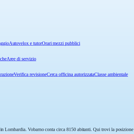
aggio
Autovelox e tutor
Orari mezzi pubblici
iche
Aree di servizio
urazione
Verifica revisione
Cerca officina autorizzata
Classe ambientale
 in Lombardia. Vobarno conta circa 8150 abitanti. Qui trovi la posizione 