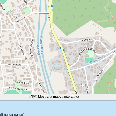
📍
🗺️ Mostra la mappa interattiva
ali passo passo)