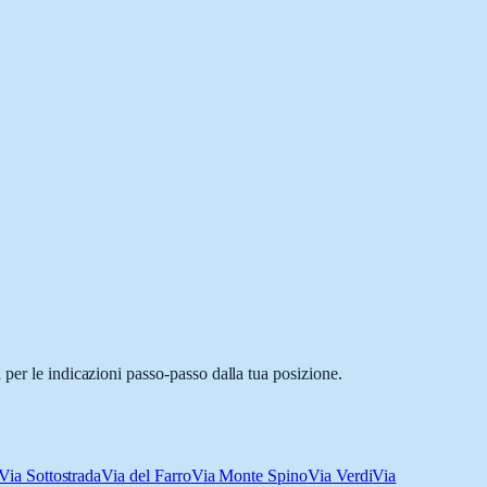
 per le indicazioni passo-passo dalla tua posizione.
Via Sottostrada
Via del Farro
Via Monte Spino
Via Verdi
Via