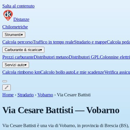
Salta al contenuto
Distanze
Chilometriche
Strumenti
▾
Calcola percorso
Traffico in tempo reale
Stradario e mappe
Calcola ped
Carburante & ricarica
▾
Prezzi carburante
Distributori metano
Distributori GPL
Colonnine elettr
Servizi auto
▾
Calcola rimborso km
Calcolo bollo auto
Le mie scadenze
Verifica assic
🔗
Home
›
Stradario
›
Vobarno
›
Via Cesare Battisti
Via Cesare Battisti
—
Vobarno
Via Cesare Battisti è una via di Vobarno, in provincia di Brescia (BS),