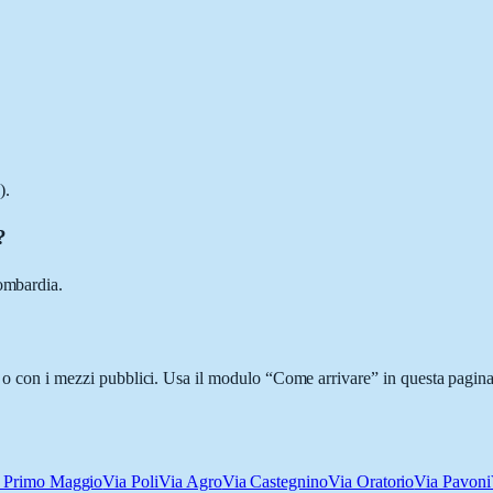
).
?
Lombardia.
i o con i mezzi pubblici. Usa il modulo “Come arrivare” in questa pagina
 Primo Maggio
Via Poli
Via Agro
Via Castegnino
Via Oratorio
Via Pavoni