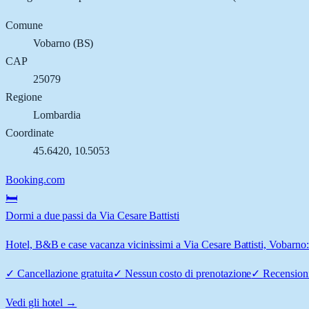
Comune
Vobarno
(
BS
)
CAP
25079
Regione
Lombardia
Coordinate
45.6420
,
10.5053
Booking.com
🛏️
Dormi a due passi da Via Cesare Battisti
Hotel, B&B e case vacanza vicinissimi a Via Cesare Battisti, Vobarno: 
✓
Cancellazione gratuita
✓
Nessun costo di prenotazione
✓
Recensioni
Vedi gli hotel →