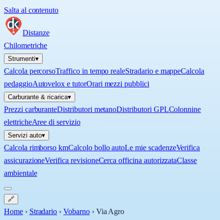
Salta al contenuto
Distanze
Chilometriche
Strumenti
▾
Calcola percorso
Traffico in tempo reale
Stradario e mappe
Calcola
pedaggio
Autovelox e tutor
Orari mezzi pubblici
Carburante & ricarica
▾
Prezzi carburante
Distributori metano
Distributori GPL
Colonnine
elettriche
Aree di servizio
Servizi auto
▾
Calcola rimborso km
Calcolo bollo auto
Le mie scadenze
Verifica
assicurazione
Verifica revisione
Cerca officina autorizzata
Classe
ambientale
🔗
Home
›
Stradario
›
Vobarno
›
Via Agro