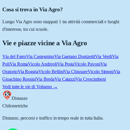
Cosa si trova in Via Agro?
Lungo Via Agro sono mappati 1 tra attività commerciali e luoghi
d'interesse, tra cui scuole.
Vie e piazze vicine a
Via Agro
Via del Farro
Via Castegnino
Via Gaetano Donizetti
Via Verdi
Via
Poli
Via Roma
Vicolo Andreoli
Via Posta
Vicolo Pavoni
Via
Oratorio
Via Roggia
Vicolo Bellini
Via Chiusure
Vicolo Simoni
Via
Gioachino Rossini
Via Breda
Via Catazzi
Via Crescimbeni
Vedi tutte le vie di
Vobarno
→
Distanze
Chilometriche
Distanze, percorsi e traffico in tempo reale in tutta Italia.