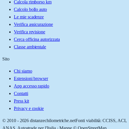
Calcola rimborso km
Calcolo bollo auto
Le mie scadenze
Verifica assicurazione
Verifica revisione
Cerca officina autorizzata
Classe ambientale
Sito
Chi siamo
Estensioni browser
App accesso rapido
Contatti
Press kit
Privacy e cookie
© 2010 -
2026
distanzechilometriche.net
Fonti viabilità: CCISS, ACI,
ANAS, Autostrade per l'Italia · Mappe © OpenStreetMap