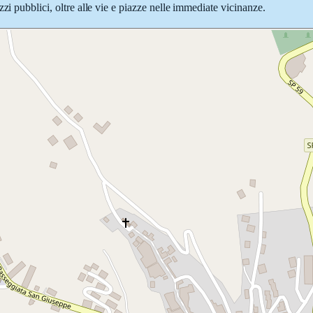
zi pubblici, oltre alle vie e piazze nelle immediate vicinanze.