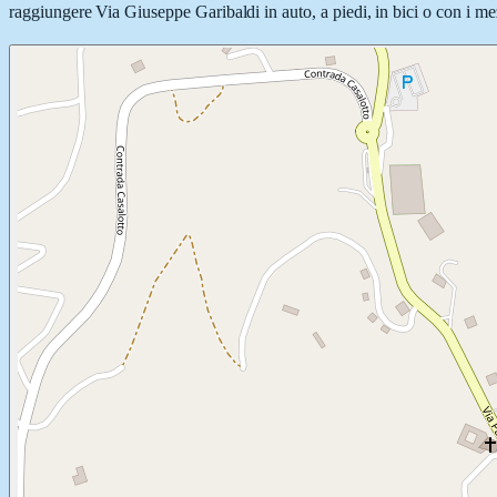
raggiungere Via Giuseppe Garibaldi in auto, a piedi, in bici o con i mez