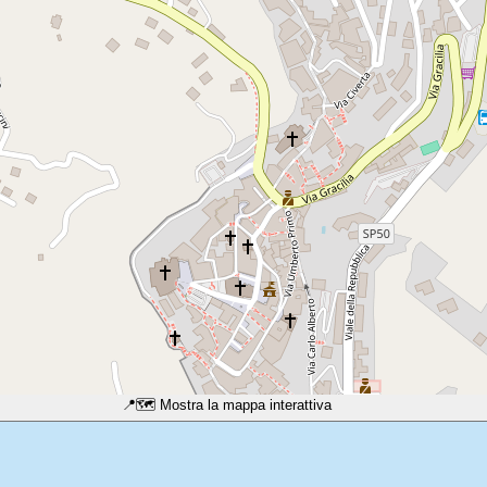
📍
🗺️ Mostra la mappa interattiva