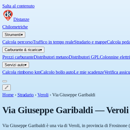
Salta al contenuto
Distanze
Chilometriche
Strumenti
▾
Calcola percorso
Traffico in tempo reale
Stradario e mappe
Calcola ped
Carburante & ricarica
▾
Prezzi carburante
Distributori metano
Distributori GPL
Colonnine elettr
Servizi auto
▾
Calcola rimborso km
Calcolo bollo auto
Le mie scadenze
Verifica assic
🔗
Home
›
Stradario
›
Veroli
›
Via Giuseppe Garibaldi
Via Giuseppe Garibaldi
—
Veroli
Via Giuseppe Garibaldi è una via di Veroli, in provincia di Frosinone (F