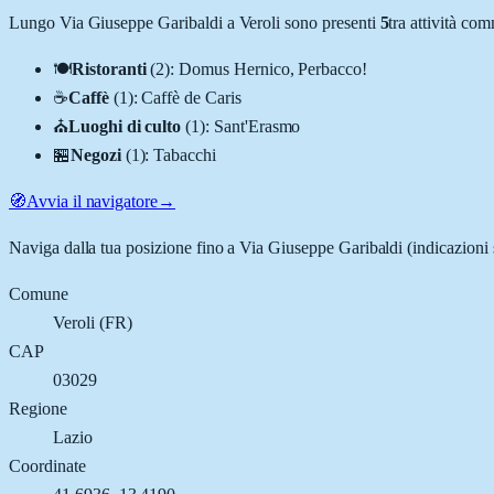
Lungo
Via Giuseppe Garibaldi
a
Veroli
sono presenti
5
tra attività co
🍽️
Ristoranti
(
2
)
:
Domus Hernico, Perbacco!
☕
Caffè
(
1
)
:
Caffè de Caris
⛪
Luoghi di culto
(
1
)
:
Sant'Erasmo
🏪
Negozi
(
1
)
:
Tabacchi
🧭
Avvia il navigatore
→
Naviga dalla tua posizione fino a
Via Giuseppe Garibaldi
(indicazioni 
Comune
Veroli
(
FR
)
CAP
03029
Regione
Lazio
Coordinate