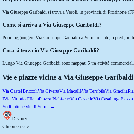
Via Giuseppe Garibaldi si trova a Veroli, in provincia di Frosinone (F
Come si arriva a Via Giuseppe Garibaldi?
Puoi raggiungere Via Giuseppe Garibaldi a Veroli in auto, a piedi, in b
Cosa si trova in Via Giuseppe Garibaldi?
Lungo Via Giuseppe Garibaldi sono mappati 5 tra attività commerciali e lu
Vie e piazze vicine a
Via Giuseppe Garibaldi
Via Castel Briccoli
Via Civerta
Via Macallè
Via Terribile
Via Gracilia
Pia
I
Via Vittorio Ellena
Piazza Plebiscito
Via Castello
Via Casalunga
Piazza
Vedi tutte le vie di
Veroli
→
Distanze
Chilometriche