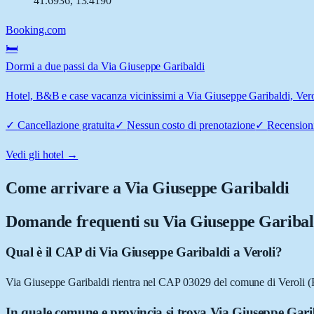
41.6936
,
13.4190
Booking.com
🛏️
Dormi a due passi da Via Giuseppe Garibaldi
Hotel, B&B e case vacanza vicinissimi a Via Giuseppe Garibaldi, Veroli
✓
Cancellazione gratuita
✓
Nessun costo di prenotazione
✓
Recensioni
Vedi gli hotel →
Come arrivare a
Via Giuseppe Garibaldi
Domande frequenti su
Via Giuseppe Garibal
Qual è il CAP di Via Giuseppe Garibaldi a Veroli?
Via Giuseppe Garibaldi rientra nel CAP 03029 del comune di Veroli (
In quale comune e provincia si trova Via Giuseppe Gari