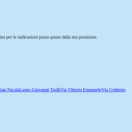
na per le indicazioni passo-passo dalla tua posizione.
San Nicola
Largo Giovanni Trulli
Via Vittorio Emanuele
Via Umberto