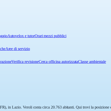
aggio
Autovelox e tutor
Orari mezzi pubblici
iche
Aree di servizio
urazione
Verifica revisione
Cerca officina autorizzata
Classe ambientale
R), in Lazio. Veroli conta circa 20.763 abitanti. Qui trovi la posizione 