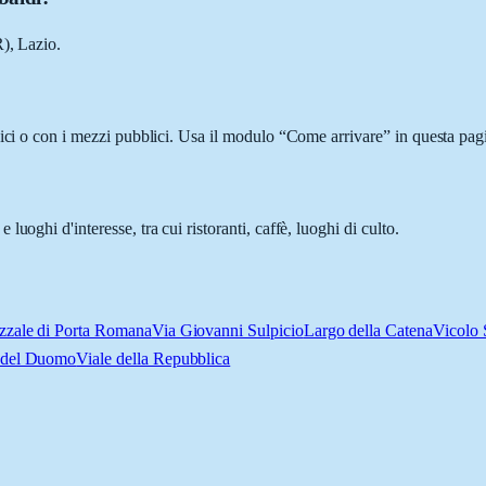
R), Lazio.
ici o con i mezzi pubblici. Usa il modulo “Come arrivare” in questa pagi
oghi d'interesse, tra cui ristoranti, caffè, luoghi di culto.
zzale di Porta Romana
Via Giovanni Sulpicio
Largo della Catena
Vicolo 
 del Duomo
Viale della Repubblica