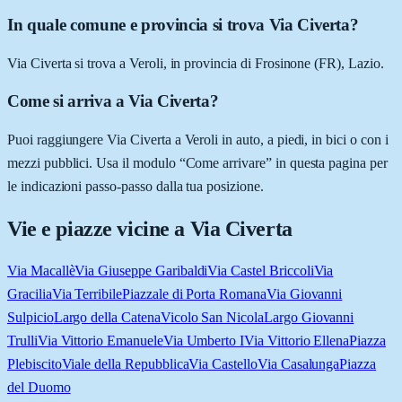
In quale comune e provincia si trova Via Civerta?
Via Civerta si trova a Veroli, in provincia di Frosinone (FR), Lazio.
Come si arriva a Via Civerta?
Puoi raggiungere Via Civerta a Veroli in auto, a piedi, in bici o con i
mezzi pubblici. Usa il modulo “Come arrivare” in questa pagina per
le indicazioni passo-passo dalla tua posizione.
Vie e piazze vicine a
Via Civerta
Via Macallè
Via Giuseppe Garibaldi
Via Castel Briccoli
Via
Gracilia
Via Terribile
Piazzale di Porta Romana
Via Giovanni
Sulpicio
Largo della Catena
Vicolo San Nicola
Largo Giovanni
Trulli
Via Vittorio Emanuele
Via Umberto I
Via Vittorio Ellena
Piazza
Plebiscito
Viale della Repubblica
Via Castello
Via Casalunga
Piazza
del Duomo