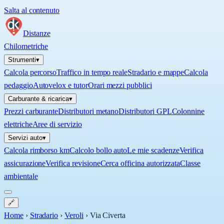
Salta al contenuto
Distanze
Chilometriche
Strumenti
▾
Calcola percorso
Traffico in tempo reale
Stradario e mappe
Calcola
pedaggio
Autovelox e tutor
Orari mezzi pubblici
Carburante & ricarica
▾
Prezzi carburante
Distributori metano
Distributori GPL
Colonnine
elettriche
Aree di servizio
Servizi auto
▾
Calcola rimborso km
Calcolo bollo auto
Le mie scadenze
Verifica
assicurazione
Verifica revisione
Cerca officina autorizzata
Classe
ambientale
🔗
Home
›
Stradario
›
Veroli
›
Via Civerta