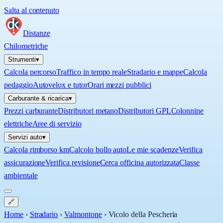
Salta al contenuto
Distanze
Chilometriche
Strumenti
▾
Calcola percorso
Traffico in tempo reale
Stradario e mappe
Calcola
pedaggio
Autovelox e tutor
Orari mezzi pubblici
Carburante & ricarica
▾
Prezzi carburante
Distributori metano
Distributori GPL
Colonnine
elettriche
Aree di servizio
Servizi auto
▾
Calcola rimborso km
Calcolo bollo auto
Le mie scadenze
Verifica
assicurazione
Verifica revisione
Cerca officina autorizzata
Classe
ambientale
🔗
Home
›
Stradario
›
Valmontone
›
Vicolo della Pescheria