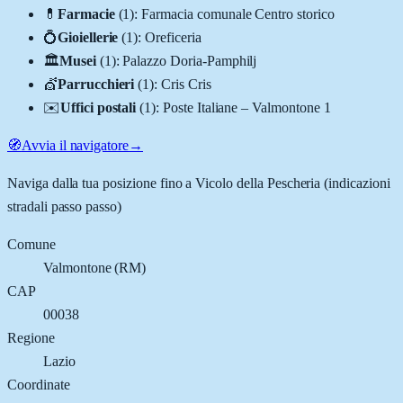
💊
Farmacie
(
1
)
:
Farmacia comunale Centro storico
💍
Gioiellerie
(
1
)
:
Oreficeria
🏛️
Musei
(
1
)
:
Palazzo Doria-Pamphilj
💇
Parrucchieri
(
1
)
:
Cris Cris
✉️
Uffici postali
(
1
)
:
Poste Italiane – Valmontone 1
🧭
Avvia il navigatore
→
Naviga dalla tua posizione fino a
Vicolo della Pescheria
(indicazioni
stradali passo passo)
Comune
Valmontone
(
RM
)
CAP
00038
Regione
Lazio
Coordinate