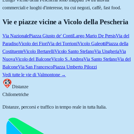
commerciali e luoghi d'interesse, tra cui negozi, caffè, fast food.
Vie e piazze vicine a
Vicolo della Pescheria
Via Nazionale
Piazza Giusto de' Conti
Largo Mario De Persis
Via del
Paradiso
Vicolo dei Fiori
Via dei Torrioni
Vicolo Galeotti
Piazza della
Costituente
Vicolo Bertarelli
Vicolo Santo Stefano
Via Ungheria
Via
Nuova
Vicolo del Balcone
Vicolo S. Andrea
Via Santo Stefano
Via del
Balcone
Via San Francesco
Piazza Umberto Pilozzi
Vedi tutte le vie di
Valmontone
→
Distanze
Chilometriche
Distanze, percorsi e traffico in tempo reale in tutta Italia.