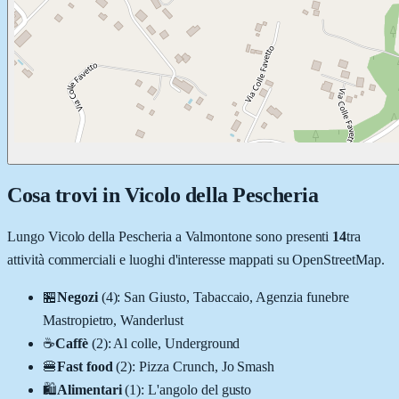
Cosa trovi in
Vicolo della Pescheria
Lungo
Vicolo della Pescheria
a
Valmontone
sono presenti
14
tra
attività commerciali e luoghi d'interesse mappati su OpenStreetMap.
🏪
Negozi
(
4
)
:
San Giusto, Tabaccaio, Agenzia funebre
Mastropietro, Wanderlust
☕
Caffè
(
2
)
:
Al colle, Underground
🍔
Fast food
(
2
)
:
Pizza Crunch, Jo Smash
🛍️
Alimentari
(
1
)
:
L'angolo del gusto