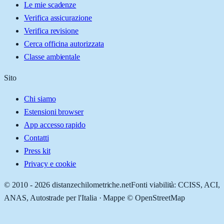
Le mie scadenze
Verifica assicurazione
Verifica revisione
Cerca officina autorizzata
Classe ambientale
Sito
Chi siamo
Estensioni browser
App accesso rapido
Contatti
Press kit
Privacy e cookie
© 2010 -
2026
distanzechilometriche.net
Fonti viabilità: CCISS, ACI,
ANAS, Autostrade per l'Italia · Mappe © OpenStreetMap