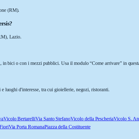
tone (RM).
rsis?
RM), Lazio.
in bici o con i mezzi pubblici. Usa il modulo “Come arrivare” in questa
uoghi d'interesse, tra cui gioiellerie, negozi, ristoranti.
va
Vicolo Bertarelli
Via Santo Stefano
Vicolo della Pescheria
Vicolo S. An
Fiori
Via Porta Romana
Piazza della Costituente