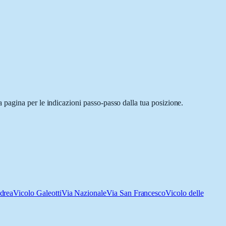
 pagina per le indicazioni passo-passo dalla tua posizione.
drea
Vicolo Galeotti
Via Nazionale
Via San Francesco
Vicolo delle