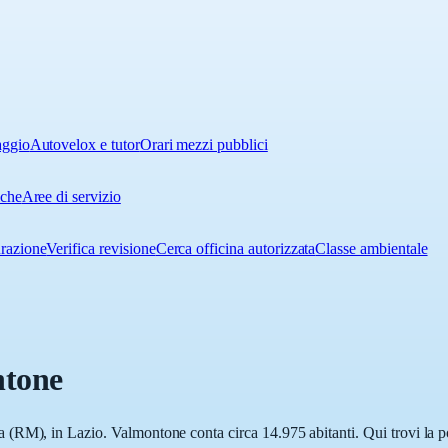
aggio
Autovelox e tutor
Orari mezzi pubblici
iche
Aree di servizio
urazione
Verifica revisione
Cerca officina autorizzata
Classe ambientale
tone
RM), in Lazio. Valmontone conta circa 14.975 abitanti. Qui trovi la pos