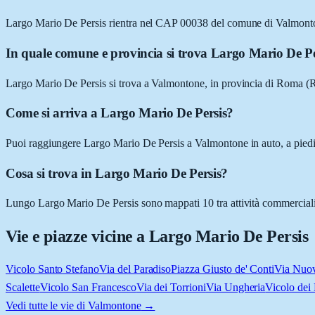
Largo Mario De Persis rientra nel CAP 00038 del comune di Valmon
In quale comune e provincia si trova Largo Mario De Pe
Largo Mario De Persis si trova a Valmontone, in provincia di Roma (
Come si arriva a Largo Mario De Persis?
Puoi raggiungere Largo Mario De Persis a Valmontone in auto, a piedi, 
Cosa si trova in Largo Mario De Persis?
Lungo Largo Mario De Persis sono mappati 10 tra attività commerciali e l
Vie e piazze vicine a
Largo Mario De Persis
Vicolo Santo Stefano
Via del Paradiso
Piazza Giusto de' Conti
Via Nuo
Scalette
Vicolo San Francesco
Via dei Torrioni
Via Ungheria
Vicolo dei 
Vedi tutte le vie di
Valmontone
→