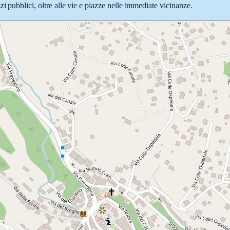
i pubblici, oltre alle vie e piazze nelle immediate vicinanze.