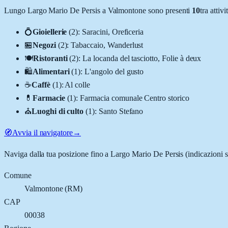
Lungo
Largo Mario De Persis
a
Valmontone
sono presenti
10
tra atti
💍
Gioiellerie
(
2
)
:
Saracini, Oreficeria
🏪
Negozi
(
2
)
:
Tabaccaio, Wanderlust
🍽️
Ristoranti
(
2
)
:
La locanda del tasciotto, Folie à deux
🛍️
Alimentari
(
1
)
:
L'angolo del gusto
☕
Caffè
(
1
)
:
Al colle
💊
Farmacie
(
1
)
:
Farmacia comunale Centro storico
⛪
Luoghi di culto
(
1
)
:
Santo Stefano
🧭
Avvia il navigatore
→
Naviga dalla tua posizione fino a
Largo Mario De Persis
(indicazioni s
Comune
Valmontone
(
RM
)
CAP
00038