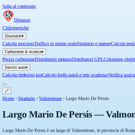
Salta al contenuto
Distanze
Chilometriche
Strumenti
▾
Calcola percorso
Traffico in tempo reale
Stradario e mappe
Calcola ped
Carburante & ricarica
▾
Prezzi carburante
Distributori metano
Distributori GPL
Colonnine elettr
Servizi auto
▾
Calcola rimborso km
Calcolo bollo auto
Le mie scadenze
Verifica assic
🔗
Home
›
Stradario
›
Valmontone
›
Largo Mario De Persis
Largo Mario De Persis
—
Valmon
Largo Mario De Persis è un largo di Valmontone, in provincia di Roma (