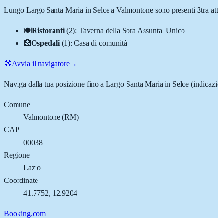
Lungo
Largo Santa Maria in Selce
a
Valmontone
sono presenti
3
tra a
🍽️
Ristoranti
(
2
)
:
Taverna della Sora Assunta, Unico
🏥
Ospedali
(
1
)
:
Casa di comunità
🧭
Avvia il navigatore
→
Naviga dalla tua posizione fino a
Largo Santa Maria in Selce
(indicazi
Comune
Valmontone
(
RM
)
CAP
00038
Regione
Lazio
Coordinate
41.7752
,
12.9204
Booking.com