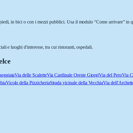
edi, in bici o con i mezzi pubblici. Usa il modulo “Come arrivare” in qu
 e luoghi d'interesse, tra cui ristoranti, ospedali.
elce
seggiata
Via delle Scalette
Via Cardinale Oreste Giorgi
Via del Pero
Via C
hia
Vicolo della Pizzicheria
Strada vicinale della Vecchia
Via dell'Archett