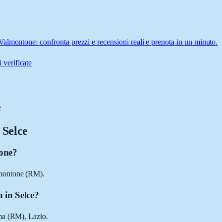
almontone: confronta prezzi e recensioni reali e prenota in un minuto.
 verificate
e
 Selce
tone?
lmontone (RM).
 in Selce?
ma (RM), Lazio.