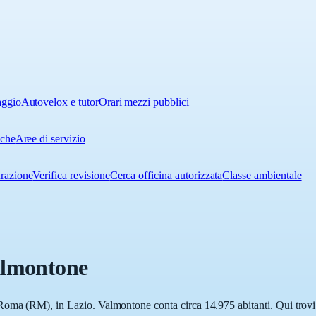
aggio
Autovelox e tutor
Orari mezzi pubblici
iche
Aree di servizio
urazione
Verifica revisione
Cerca officina autorizzata
Classe ambientale
lmontone
oma (RM), in Lazio. Valmontone conta circa 14.975 abitanti. Qui trovi l