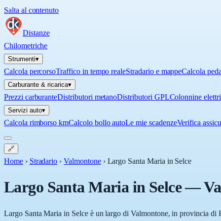
Salta al contenuto
Distanze
Chilometriche
Strumenti
▾
Calcola percorso
Traffico in tempo reale
Stradario e mappe
Calcola ped
Carburante & ricarica
▾
Prezzi carburante
Distributori metano
Distributori GPL
Colonnine elettr
Servizi auto
▾
Calcola rimborso km
Calcolo bollo auto
Le mie scadenze
Verifica assic
🔗
Home
›
Stradario
›
Valmontone
›
Largo Santa Maria in Selce
Largo Santa Maria in Selce
—
Va
Largo Santa Maria in Selce è un largo di Valmontone, in provincia di R