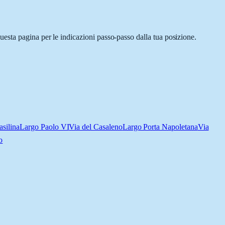
esta pagina per le indicazioni passo-passo dalla tua posizione.
asilina
Largo Paolo VI
Via del Casaleno
Largo Porta Napoletana
Via
o