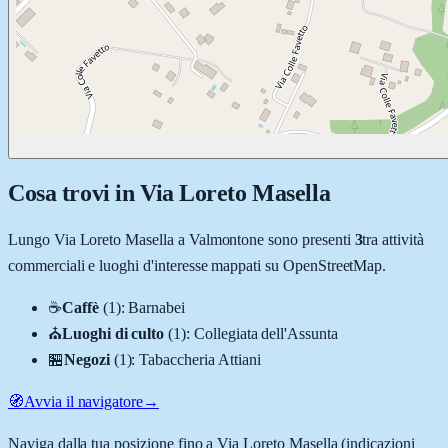
Cosa trovi in
Via Loreto Masella
Lungo
Via Loreto Masella
a
Valmontone
sono presenti
3
tra attività
commerciali e luoghi d'interesse mappati su OpenStreetMap.
☕
Caffè
(
1
)
:
Barnabei
⛪
Luoghi di culto
(
1
)
:
Collegiata dell'Assunta
🏪
Negozi
(
1
)
:
Tabaccheria Attiani
🧭
Avvia il navigatore
→
Naviga dalla tua posizione fino a
Via Loreto Masella
(indicazioni