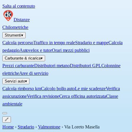
Salta al contenuto
Distanze
Chilometriche
Strumenti
▾
Calcola percorso
Traffico in tempo reale
Stradario e mappe
Calcola
pedaggio
Autovelox e tutor
Orari mezzi pubblici
Carburante & ricarica
▾
Prezzi carburante
Distributori metano
Distributori GPL
Colonnine
elettriche
Aree di servizio
Servizi auto
▾
Calcola rimborso km
Calcolo bollo auto
Le mie scadenze
Verifica
assicurazione
Verifica revisione
Cerca officina autorizzata
Classe
ambientale
🔗
Home
›
Stradario
›
Valmontone
›
Via Loreto Masella