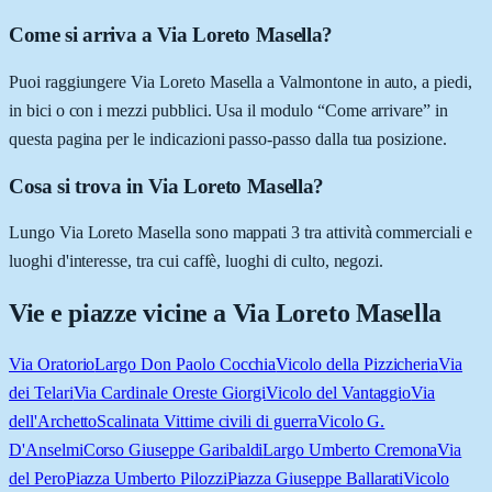
Come si arriva a Via Loreto Masella?
Puoi raggiungere Via Loreto Masella a Valmontone in auto, a piedi,
in bici o con i mezzi pubblici. Usa il modulo “Come arrivare” in
questa pagina per le indicazioni passo-passo dalla tua posizione.
Cosa si trova in Via Loreto Masella?
Lungo Via Loreto Masella sono mappati 3 tra attività commerciali e
luoghi d'interesse, tra cui caffè, luoghi di culto, negozi.
Vie e piazze vicine a
Via Loreto Masella
Via Oratorio
Largo Don Paolo Cocchia
Vicolo della Pizzicheria
Via
dei Telari
Via Cardinale Oreste Giorgi
Vicolo del Vantaggio
Via
dell'Archetto
Scalinata Vittime civili di guerra
Vicolo G.
D'Anselmi
Corso Giuseppe Garibaldi
Largo Umberto Cremona
Via
del Pero
Piazza Umberto Pilozzi
Piazza Giuseppe Ballarati
Vicolo