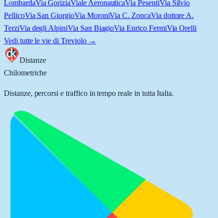
Lombarda
Via Gorizia
Viale Aeronautica
Via Pesenti
Via Silvio
Pellico
Via San Giorgio
Via Moroni
Via C. Zonca
Via dottore A.
Terzi
Via degli Alpini
Via San Biagio
Via Enrico Fermi
Via Orelli
Vedi tutte le vie di
Treviolo
→
Distanze
Chilometriche
Distanze, percorsi e traffico in tempo reale in tutta Italia.