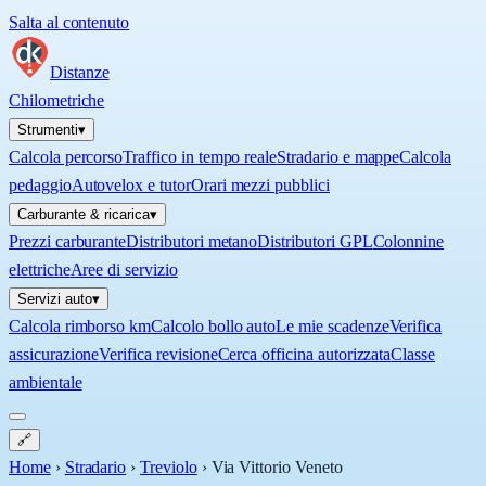
Salta al contenuto
Distanze
Chilometriche
Strumenti
▾
Calcola percorso
Traffico in tempo reale
Stradario e mappe
Calcola
pedaggio
Autovelox e tutor
Orari mezzi pubblici
Carburante & ricarica
▾
Prezzi carburante
Distributori metano
Distributori GPL
Colonnine
elettriche
Aree di servizio
Servizi auto
▾
Calcola rimborso km
Calcolo bollo auto
Le mie scadenze
Verifica
assicurazione
Verifica revisione
Cerca officina autorizzata
Classe
ambientale
🔗
Home
›
Stradario
›
Treviolo
›
Via Vittorio Veneto