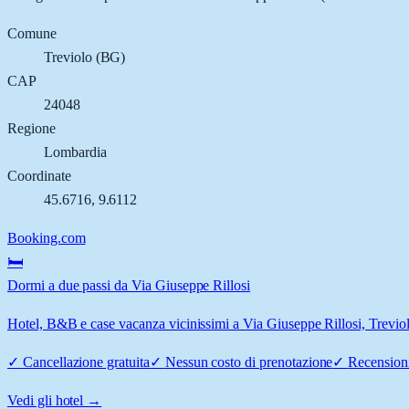
Comune
Treviolo
(
BG
)
CAP
24048
Regione
Lombardia
Coordinate
45.6716
,
9.6112
Booking.com
🛏️
Dormi a due passi da Via Giuseppe Rillosi
Hotel, B&B e case vacanza vicinissimi a Via Giuseppe Rillosi, Treviolo
✓
Cancellazione gratuita
✓
Nessun costo di prenotazione
✓
Recensioni
Vedi gli hotel →