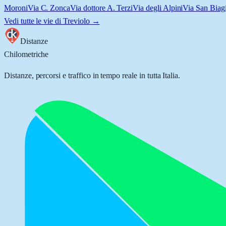
Moroni
Via C. Zonca
Via dottore A. Terzi
Via degli Alpini
Via San Biag
Vedi tutte le vie di
Treviolo
→
Distanze
Chilometriche
Distanze, percorsi e traffico in tempo reale in tutta Italia.