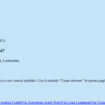
BG).
si?
G), Lombardia.
ici o con i mezzi pubblici. Usa il modulo “Come arrivare” in questa pagi
 Andrea Galetti
Via Antonietta Arioli Dolci
Via Lega Lombarda
Via Goriz