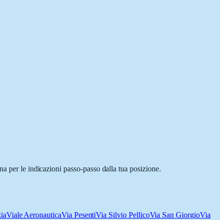
na per le indicazioni passo-passo dalla tua posizione.
ia
Viale Aeronautica
Via Pesenti
Via Silvio Pellico
Via San Giorgio
Via