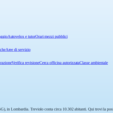
aggio
Autovelox e tutor
Orari mezzi pubblici
iche
Aree di servizio
urazione
Verifica revisione
Cerca officina autorizzata
Classe ambientale
), in Lombardia. Treviolo conta circa 10.302 abitanti. Qui trovi la posi