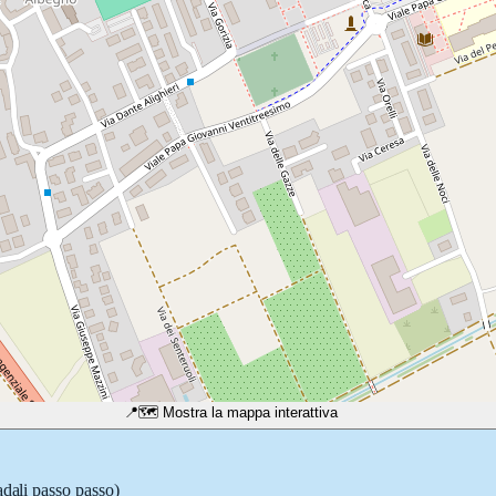
📍
🗺️ Mostra la mappa interattiva
adali passo passo)