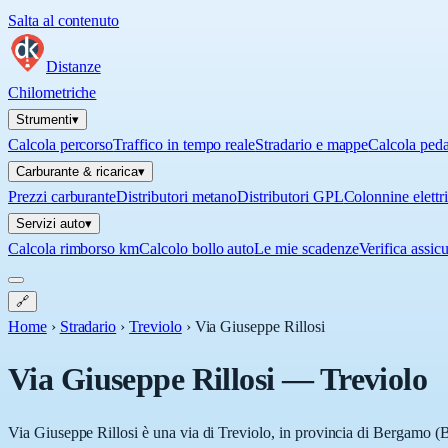
Salta al contenuto
Distanze
Chilometriche
Strumenti
▾
Calcola percorso
Traffico in tempo reale
Stradario e mappe
Calcola ped
Carburante & ricarica
▾
Prezzi carburante
Distributori metano
Distributori GPL
Colonnine elettr
Servizi auto
▾
Calcola rimborso km
Calcolo bollo auto
Le mie scadenze
Verifica assic
🔗
Home
›
Stradario
›
Treviolo
›
Via Giuseppe Rillosi
Via Giuseppe Rillosi
—
Treviolo
Via Giuseppe Rillosi è una via di Treviolo, in provincia di Bergamo (BG