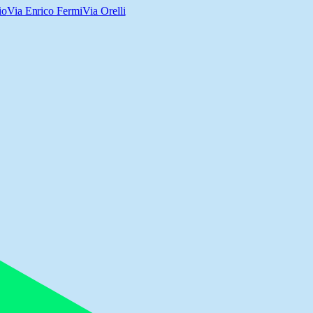
io
Via Enrico Fermi
Via Orelli