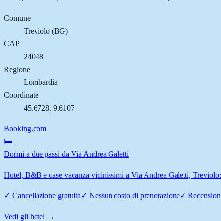
Comune
Treviolo
(
BG
)
CAP
24048
Regione
Lombardia
Coordinate
45.6728
,
9.6107
Booking.com
🛏️
Dormi a due passi da Via Andrea Galetti
Hotel, B&B e case vacanza vicinissimi a Via Andrea Galetti, Treviolo: 
✓
Cancellazione gratuita
✓
Nessun costo di prenotazione
✓
Recensioni
Vedi gli hotel →