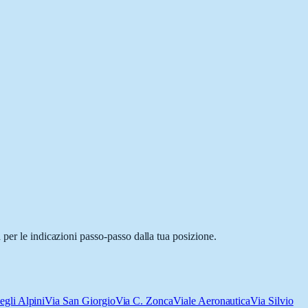
 per le indicazioni passo-passo dalla tua posizione.
egli Alpini
Via San Giorgio
Via C. Zonca
Viale Aeronautica
Via Silvio