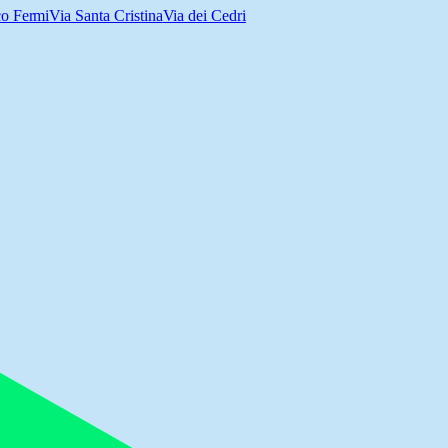
co Fermi
Via Santa Cristina
Via dei Cedri