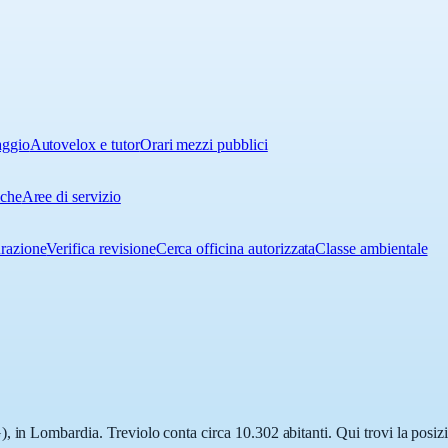
aggio
Autovelox e tutor
Orari mezzi pubblici
iche
Aree di servizio
urazione
Verifica revisione
Cerca officina autorizzata
Classe ambientale
 in Lombardia. Treviolo conta circa 10.302 abitanti. Qui trovi la posizi