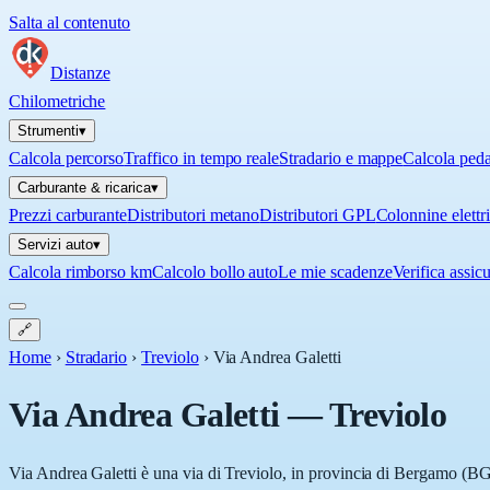
Salta al contenuto
Distanze
Chilometriche
Strumenti
▾
Calcola percorso
Traffico in tempo reale
Stradario e mappe
Calcola ped
Carburante & ricarica
▾
Prezzi carburante
Distributori metano
Distributori GPL
Colonnine elettr
Servizi auto
▾
Calcola rimborso km
Calcolo bollo auto
Le mie scadenze
Verifica assic
🔗
Home
›
Stradario
›
Treviolo
›
Via Andrea Galetti
Via Andrea Galetti
—
Treviolo
Via Andrea Galetti è una via di Treviolo, in provincia di Bergamo (BG),