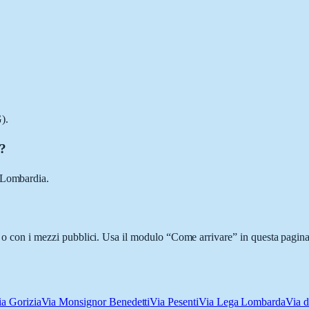
).
i?
, Lombardia.
i o con i mezzi pubblici. Usa il modulo “Come arrivare” in questa pagina
ia Gorizia
Via Monsignor Benedetti
Via Pesenti
Via Lega Lombarda
Via d