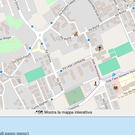
📍
🗺️ Mostra la mappa interattiva
ali passo passo)