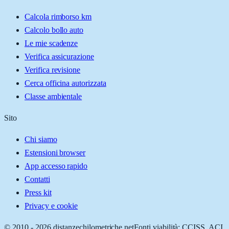
Calcola rimborso km
Calcolo bollo auto
Le mie scadenze
Verifica assicurazione
Verifica revisione
Cerca officina autorizzata
Classe ambientale
Sito
Chi siamo
Estensioni browser
App accesso rapido
Contatti
Press kit
Privacy e cookie
© 2010 -
2026
distanzechilometriche.net
Fonti viabilità: CCISS, ACI,