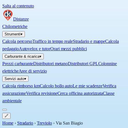
Salta al contenuto
Distanze
Chilometriche
Strumenti
▾
Calcola percorso
Traffico in tempo reale
Stradario e mappe
Calcola
pedaggio
Autovelox e tutor
Orari mezzi pubblici
Carburante & ricarica
▾
Prezzi carburante
Distributori metano
Distributori GPL
Colonnine
elettriche
Aree di servizio
Servizi auto
▾
Calcola rimborso km
Calcolo bollo auto
Le mie scadenze
Verifica
assicurazione
Verifica revisione
Cerca officina autorizzata
Classe
ambientale
🔗
Home
›
Stradario
›
Treviolo
›
Via San Biagio