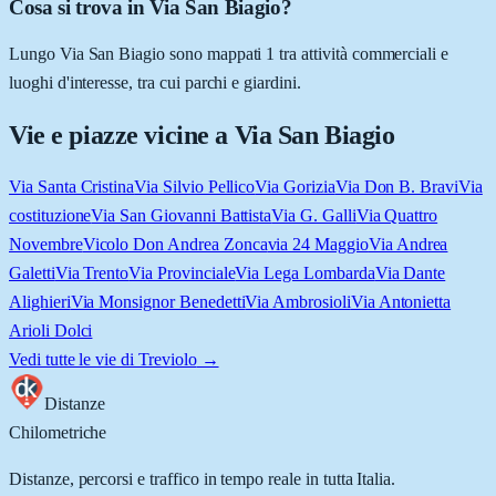
Cosa si trova in Via San Biagio?
Lungo Via San Biagio sono mappati 1 tra attività commerciali e
luoghi d'interesse, tra cui parchi e giardini.
Vie e piazze vicine a
Via San Biagio
Via Santa Cristina
Via Silvio Pellico
Via Gorizia
Via Don B. Bravi
Via
costituzione
Via San Giovanni Battista
Via G. Galli
Via Quattro
Novembre
Vicolo Don Andrea Zonca
via 24 Maggio
Via Andrea
Galetti
Via Trento
Via Provinciale
Via Lega Lombarda
Via Dante
Alighieri
Via Monsignor Benedetti
Via Ambrosioli
Via Antonietta
Arioli Dolci
Vedi tutte le vie di
Treviolo
→
Distanze
Chilometriche
Distanze, percorsi e traffico in tempo reale in tutta Italia.