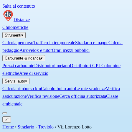
Salta al contenuto
Distanze
Chilometriche
Strumenti
▾
Calcola percorso
Traffico in tempo reale
Stradario e mappe
Calcola
pedaggio
Autovelox e tutor
Orari mezzi pubblici
Carburante & ricarica
▾
Prezzi carburante
Distributori metano
Distributori GPL
Colonnine
elettriche
Aree di servizio
Servizi auto
▾
Calcola rimborso km
Calcolo bollo auto
Le mie scadenze
Verifica
assicurazione
Verifica revisione
Cerca officina autorizzata
Classe
ambientale
🔗
Home
›
Stradario
›
Treviolo
›
Via Lorenzo Lotto