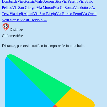
Lombarda
Via Gorizia
Viale Aeronautica
Via Pesenti
Via Silvio
Pellico
Via San Giorgio
Via Moroni
Via C. Zonca
Via dottore A.
Terzi
Via degli Alpini
Via San Biagio
Via Enrico Fermi
Via Orelli
Vedi tutte le vie di
Treviolo
→
Distanze
Chilometriche
Distanze, percorsi e traffico in tempo reale in tutta Italia.