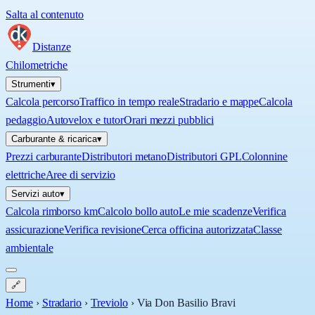
Salta al contenuto
Distanze
Chilometriche
Strumenti
▾
Calcola percorso
Traffico in tempo reale
Stradario e mappe
Calcola
pedaggio
Autovelox e tutor
Orari mezzi pubblici
Carburante & ricarica
▾
Prezzi carburante
Distributori metano
Distributori GPL
Colonnine
elettriche
Aree di servizio
Servizi auto
▾
Calcola rimborso km
Calcolo bollo auto
Le mie scadenze
Verifica
assicurazione
Verifica revisione
Cerca officina autorizzata
Classe
ambientale
🔗
Home
›
Stradario
›
Treviolo
›
Via Don Basilio Bravi