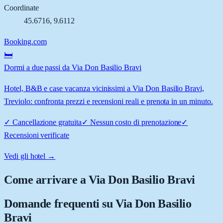
Coordinate
45.6716
,
9.6112
Booking.com
🛏️
Dormi a due passi da Via Don Basilio Bravi
Hotel, B&B e case vacanza vicinissimi a Via Don Basilio Bravi,
Treviolo: confronta prezzi e recensioni reali e prenota in un minuto.
✓
Cancellazione gratuita
✓
Nessun costo di prenotazione
✓
Recensioni verificate
Vedi gli hotel →
Come arrivare a
Via Don Basilio Bravi
Domande frequenti su
Via Don Basilio
Bravi