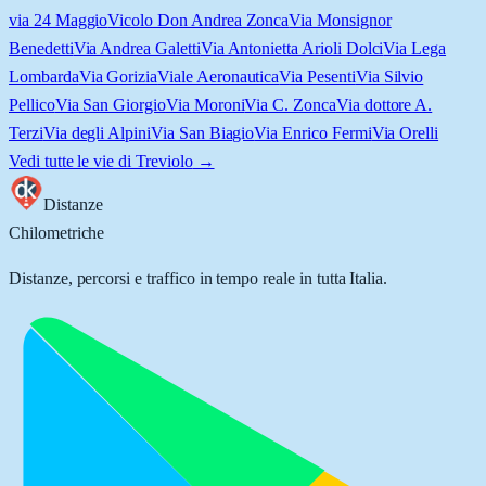
via 24 Maggio
Vicolo Don Andrea Zonca
Via Monsignor
Benedetti
Via Andrea Galetti
Via Antonietta Arioli Dolci
Via Lega
Lombarda
Via Gorizia
Viale Aeronautica
Via Pesenti
Via Silvio
Pellico
Via San Giorgio
Via Moroni
Via C. Zonca
Via dottore A.
Terzi
Via degli Alpini
Via San Biagio
Via Enrico Fermi
Via Orelli
Vedi tutte le vie di
Treviolo
→
Distanze
Chilometriche
Distanze, percorsi e traffico in tempo reale in tutta Italia.