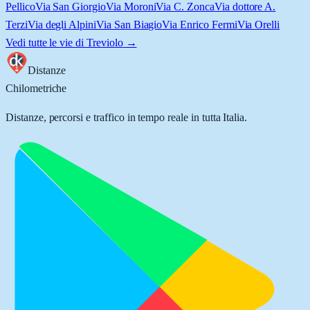
Pellico
Via San Giorgio
Via Moroni
Via C. Zonca
Via dottore A.
Terzi
Via degli Alpini
Via San Biagio
Via Enrico Fermi
Via Orelli
Vedi tutte le vie di
Treviolo
→
Distanze
Chilometriche
Distanze, percorsi e traffico in tempo reale in tutta Italia.