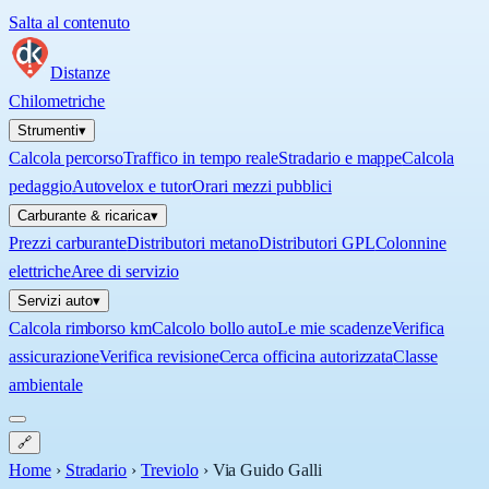
Salta al contenuto
Distanze
Chilometriche
Strumenti
▾
Calcola percorso
Traffico in tempo reale
Stradario e mappe
Calcola
pedaggio
Autovelox e tutor
Orari mezzi pubblici
Carburante & ricarica
▾
Prezzi carburante
Distributori metano
Distributori GPL
Colonnine
elettriche
Aree di servizio
Servizi auto
▾
Calcola rimborso km
Calcolo bollo auto
Le mie scadenze
Verifica
assicurazione
Verifica revisione
Cerca officina autorizzata
Classe
ambientale
🔗
Home
›
Stradario
›
Treviolo
›
Via Guido Galli