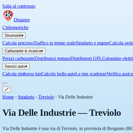
Salta al contenuto
Distanze
Chilometriche
Strumenti
▾
Calcola percorso
Traffico in tempo reale
Stradario e mappe
Calcola ped
Carburante & ricarica
▾
Prezzi carburante
Distributori metano
Distributori GPL
Colonnine elettr
Servizi auto
▾
Calcola rimborso km
Calcolo bollo auto
Le mie scadenze
Verifica assic
🔗
Home
›
Stradario
›
Treviolo
›
Via Delle Industrie
Via Delle Industrie
—
Treviolo
Via Delle Industrie è una via di Treviolo, in provincia di Bergamo (BG)