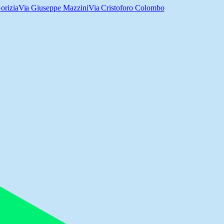
orizia
Via Giuseppe Mazzini
Via Cristoforo Colombo