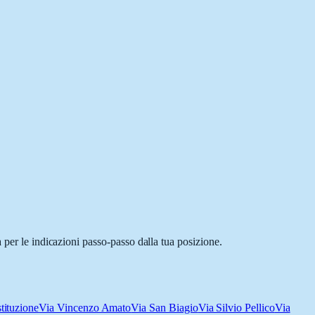
 per le indicazioni passo-passo dalla tua posizione.
tituzione
Via Vincenzo Amato
Via San Biagio
Via Silvio Pellico
Via