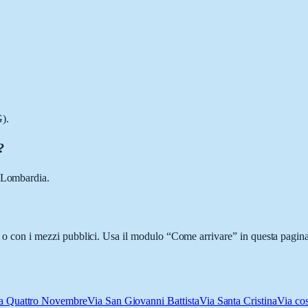
).
?
, Lombardia.
ci o con i mezzi pubblici. Usa il modulo “Come arrivare” in questa pagina
a Quattro Novembre
Via San Giovanni Battista
Via Santa Cristina
Via cos