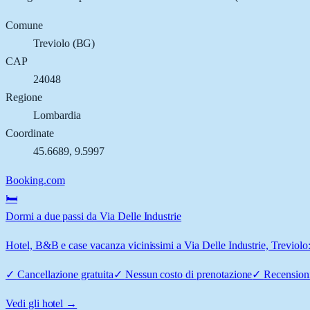
Comune
Treviolo
(
BG
)
CAP
24048
Regione
Lombardia
Coordinate
45.6689
,
9.5997
Booking.com
🛏️
Dormi a due passi da Via Delle Industrie
Hotel, B&B e case vacanza vicinissimi a Via Delle Industrie, Treviolo: 
✓
Cancellazione gratuita
✓
Nessun costo di prenotazione
✓
Recensioni
Vedi gli hotel →