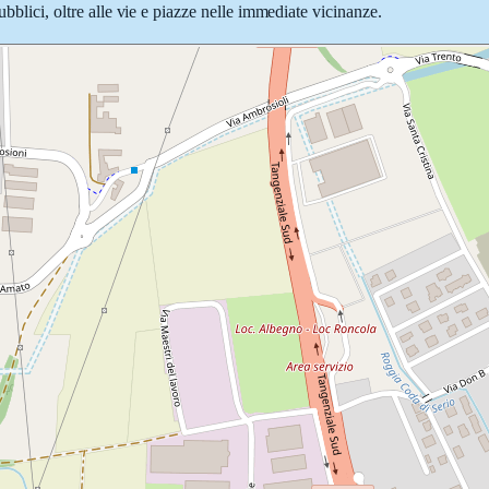
ubblici, oltre alle vie e piazze nelle immediate vicinanze.