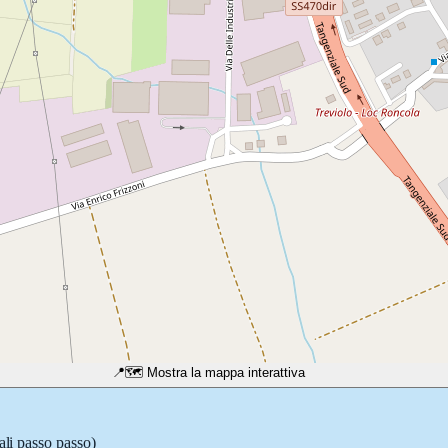
📍
🗺️ Mostra la mappa interattiva
ali passo passo)