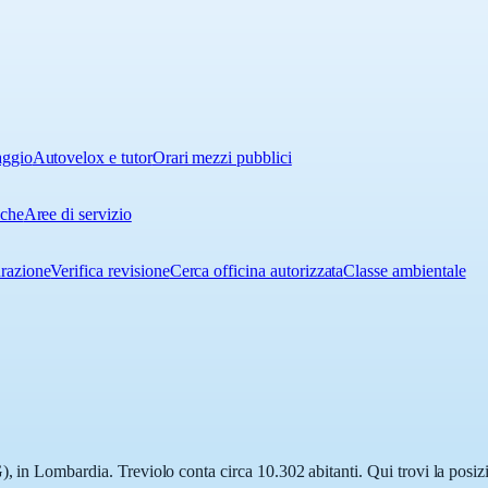
aggio
Autovelox e tutor
Orari mezzi pubblici
iche
Aree di servizio
urazione
Verifica revisione
Cerca officina autorizzata
Classe ambientale
, in Lombardia. Treviolo conta circa 10.302 abitanti. Qui trovi la posizi