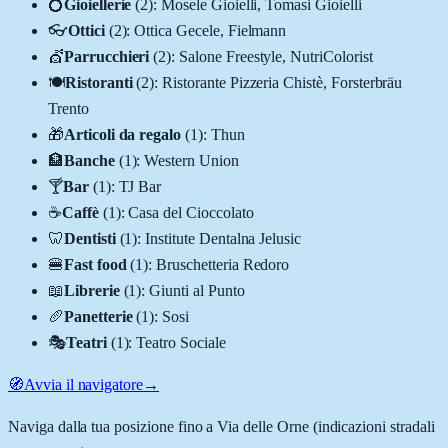
💍
Gioiellerie
(
2
)
:
Mosele Gioielli, Tomasi Gioielli
👓
Ottici
(
2
)
:
Ottica Gecele, Fielmann
💇
Parrucchieri
(
2
)
:
Salone Freestyle, NutriColorist
🍽️
Ristoranti
(
2
)
:
Ristorante Pizzeria Chistè, Forsterbräu
Trento
🎁
Articoli da regalo
(
1
)
:
Thun
🏦
Banche
(
1
)
:
Western Union
🍸
Bar
(
1
)
:
TJ Bar
☕
Caffè
(
1
)
:
Casa del Cioccolato
🦷
Dentisti
(
1
)
:
Institute Dentalna Jelusic
🍔
Fast food
(
1
)
:
Bruschetteria Redoro
📖
Librerie
(
1
)
:
Giunti al Punto
🥖
Panetterie
(
1
)
:
Sosi
🎭
Teatri
(
1
)
:
Teatro Sociale
🧭
Avvia il navigatore
→
Naviga dalla tua posizione fino a
Via delle Orne
(indicazioni stradali