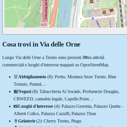
Cosa trovi in
Via delle Orne
Lungo
Via delle Orne
a
Trento
sono presenti
39
tra attività
commerciali e luoghi d'interesse mappati su OpenStreetMap.
👗
Abbigliamento
(
8
)
:
Pretto, Montura Store Trento, Blue
Tomato, Paranà
…
🏪
Negozi
(
8
)
:
Tabaccheria Al Sociale, Profumerie Douglas,
CBWEED, cannabis legale, Capello Point
…
📸
Luoghi d'interesse
(
4
)
:
Palazzo Geremia, Palazzo Quetta -
Alberti Colico, Palazzo Cazuffi, Palazzo Thun
🍦
Gelaterie
(
2
)
:
Cherry Trento, Pingu