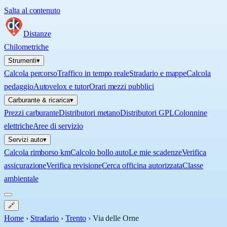
Salta al contenuto
Distanze
Chilometriche
Strumenti
▾
Calcola percorso
Traffico in tempo reale
Stradario e mappe
Calcola
pedaggio
Autovelox e tutor
Orari mezzi pubblici
Carburante & ricarica
▾
Prezzi carburante
Distributori metano
Distributori GPL
Colonnine
elettriche
Aree di servizio
Servizi auto
▾
Calcola rimborso km
Calcolo bollo auto
Le mie scadenze
Verifica
assicurazione
Verifica revisione
Cerca officina autorizzata
Classe
ambientale
🔗
Home
›
Stradario
›
Trento
›
Via delle Orne