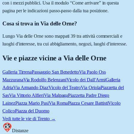
con i mezzi pubblici. Usa il modulo “Come arrivare” in questa
pagina per le indicazioni passo-passo dalla tua posizione.
Cosa si trova in Via delle Orne?
Lungo Via delle Orne sono mappati 39 tra attività commerciali e
luoghi d'interesse, tra cui abbigliamento, negozi, luoghi d'interesse.
Vie e piazze vicine a
Via delle Orne
Galleria Tirrena
Passaggio San Benedetto
Via Paolo Oss
Mazzurana
Via Rodolfo Belenzani
Vicolo dei Dall'Armi
Galleria
Adria
Via Armando Diaz
Vicolo del Teatro
Via Oriola
Piazzetta del
Sas
Via Vittorio Alfieri
Via Malpaga
Piazzetta Padre Diego
Lainez
Piazza Mario Pasi
Via Roma
Piazza Cesare Battisti
Vicolo
Colico
Piazza del Duomo
Vedi tutte le vie di
Trento
→
Distanze