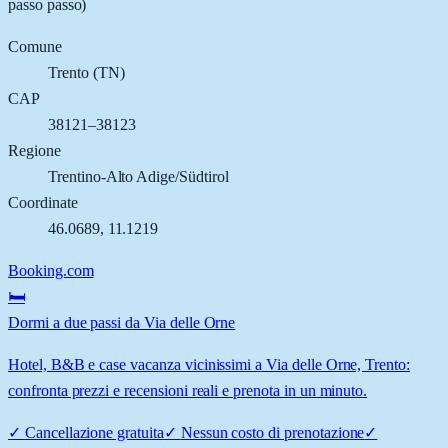
passo passo)
Comune
Trento
(
TN
)
CAP
38121–38123
Regione
Trentino-Alto Adige/Südtirol
Coordinate
46.0689
,
11.1219
Booking.com
🛏️
Dormi a due passi da Via delle Orne
Hotel, B&B e case vacanza vicinissimi a Via delle Orne, Trento:
confronta prezzi e recensioni reali e prenota in un minuto.
✓
Cancellazione gratuita
✓
Nessun costo di prenotazione
✓