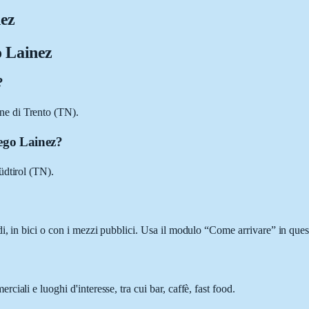
nez
o Lainez
?
ne di Trento (TN).
iego Lainez?
üdtirol (TN).
i, in bici o con i mezzi pubblici. Usa il modulo “Come arrivare” in quest
ali e luoghi d'interesse, tra cui bar, caffè, fast food.