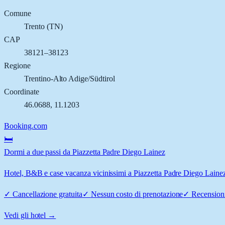
Comune
Trento
(
TN
)
CAP
38121–38123
Regione
Trentino-Alto Adige/Südtirol
Coordinate
46.0688
,
11.1203
Booking.com
🛏️
Dormi a due passi da Piazzetta Padre Diego Lainez
Hotel, B&B e case vacanza vicinissimi a Piazzetta Padre Diego Lainez, 
✓
Cancellazione gratuita
✓
Nessun costo di prenotazione
✓
Recensioni
Vedi gli hotel →