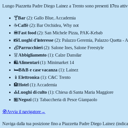
Lungo
Piazzetta Padre Diego Lainez
a
Trento
sono presenti
17
tra att
🍸
Bar
(
2
)
:
Gallo Blue, Accademia
☕
Caffè
(
2
)
:
Bar Orchidea, Why not
🍔
Fast food
(
2
)
:
San Michele Pizza, PAK-Kebab
📸
Luoghi d'interesse
(
2
)
:
Palazzo Geremia, Palazzo Quetta - A
💇
Parrucchieri
(
2
)
:
Salone Ines, Salone Freestyle
👗
Abbigliamento
(
1
)
:
Calze Dansilar
🛍️
Alimentari
(
1
)
:
Minimarket 14
🛏️
B&B e case vacanza
(
1
)
:
Lainez
📱
Elettronica
(
1
)
:
C&C Trento
🏨
Hotel
(
1
)
:
Accademia
⛪
Luoghi di culto
(
1
)
:
Chiesa di Santa Maria Maggiore
🏪
Negozi
(
1
)
:
Tabaccheria di Pesce Gianpaolo
🧭
Avvia il navigatore
→
Naviga dalla tua posizione fino a
Piazzetta Padre Diego Lainez
(indica