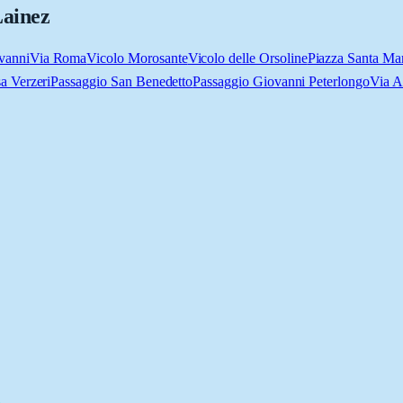
Lainez
vanni
Via Roma
Vicolo Morosante
Vicolo delle Orsoline
Piazza Santa Ma
a Verzeri
Passaggio San Benedetto
Passaggio Giovanni Peterlongo
Via A