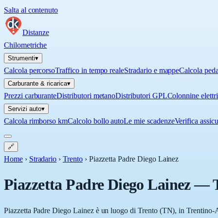
Salta al contenuto
Distanze
Chilometriche
Strumenti
▾
Calcola percorso
Traffico in tempo reale
Stradario e mappe
Calcola ped
Carburante & ricarica
▾
Prezzi carburante
Distributori metano
Distributori GPL
Colonnine elettr
Servizi auto
▾
Calcola rimborso km
Calcolo bollo auto
Le mie scadenze
Verifica assic
🔗
Home
›
Stradario
›
Trento
›
Piazzetta Padre Diego Lainez
Piazzetta Padre Diego Lainez
—
Piazzetta Padre Diego Lainez è un luogo di Trento (TN), in Trentino-Al