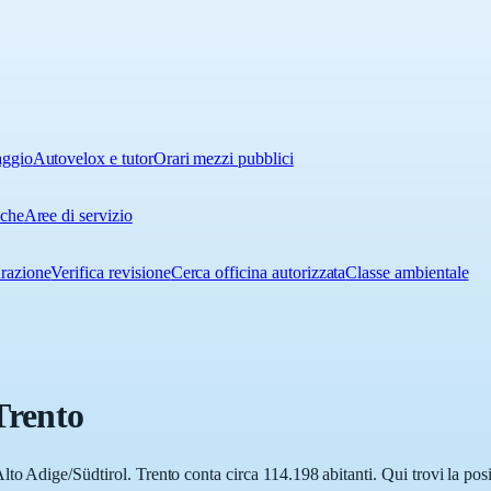
aggio
Autovelox e tutor
Orari mezzi pubblici
iche
Aree di servizio
urazione
Verifica revisione
Cerca officina autorizzata
Classe ambientale
Trento
to Adige/Südtirol. Trento conta circa 114.198 abitanti. Qui trovi la po