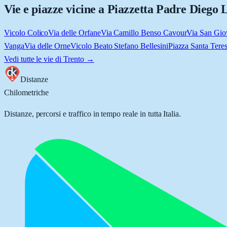
Vie e piazze vicine a
Piazzetta Padre Diego 
Vicolo Colico
Via delle Orfane
Via Camillo Benso Cavour
Via San Gio
Vanga
Via delle Orne
Vicolo Beato Stefano Bellesini
Piazza Santa Teres
Vedi tutte le vie di
Trento
→
Distanze
Chilometriche
Distanze, percorsi e traffico in tempo reale in tutta Italia.