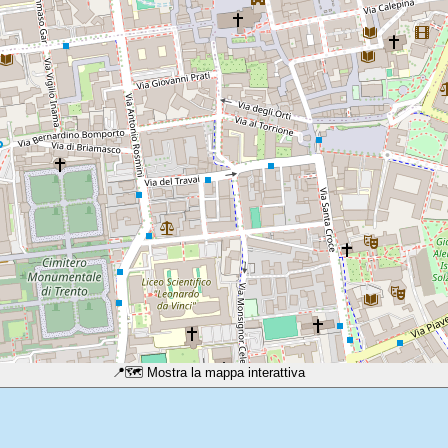
📍
🗺️ Mostra la mappa interattiva