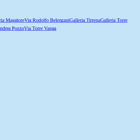
ria Maggiore
Via Rodolfo Belenzani
Galleria Tirrena
Galleria Torre
ndrea Pozzo
Via Torre Vanga