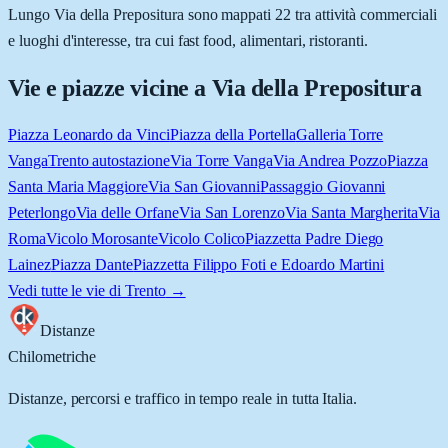
Lungo Via della Prepositura sono mappati 22 tra attività commerciali
e luoghi d'interesse, tra cui fast food, alimentari, ristoranti.
Vie e piazze vicine a
Via della Prepositura
Piazza Leonardo da Vinci
Piazza della Portella
Galleria Torre
Vanga
Trento autostazione
Via Torre Vanga
Via Andrea Pozzo
Piazza
Santa Maria Maggiore
Via San Giovanni
Passaggio Giovanni
Peterlongo
Via delle Orfane
Via San Lorenzo
Via Santa Margherita
Via
Roma
Vicolo Morosante
Vicolo Colico
Piazzetta Padre Diego
Lainez
Piazza Dante
Piazzetta Filippo Foti e Edoardo Martini
Vedi tutte le vie di
Trento
→
Distanze
Chilometriche
Distanze, percorsi e traffico in tempo reale in tutta Italia.