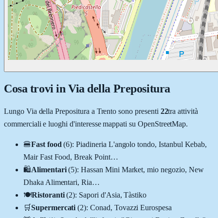
Cosa trovi in
Via della Prepositura
Lungo
Via della Prepositura
a
Trento
sono presenti
22
tra attività
commerciali e luoghi d'interesse mappati su OpenStreetMap.
🍔
Fast food
(
6
)
:
Piadineria L'angolo tondo, Istanbul Kebab,
Mair Fast Food, Break Point
…
🛍️
Alimentari
(
5
)
:
Hassan Mini Market, mio negozio, New
Dhaka Alimentari, Ria
…
🍽️
Ristoranti
(
2
)
:
Sapori d'Asia, Tàstiko
🛒
Supermercati
(
2
)
:
Conad, Tovazzi Eurospesa