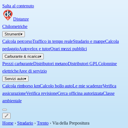
Salta al contenuto
Distanze
Chilometriche
Strumenti
▾
Calcola percorso
Traffico in tempo reale
Stradario e mappe
Calcola
pedaggio
Autovelox e tutor
Orari mezzi pubblici
Carburante & ricarica
▾
Prezzi carburante
Distributori metano
Distributori GPL
Colonnine
elettriche
Aree di servizio
Servizi auto
▾
Calcola rimborso km
Calcolo bollo auto
Le mie scadenze
Verifica
assicurazione
Verifica revisione
Cerca officina autorizzata
Classe
ambientale
🔗
Home
›
Stradario
›
Trento
›
Via della Prepositura