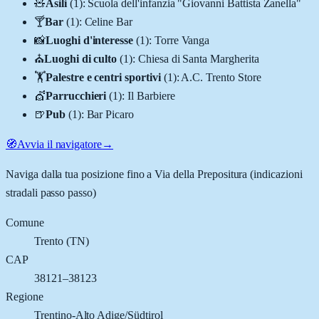
🧸
Asili
(
1
)
:
Scuola dell'infanzia "Giovanni Battista Zanella"
🍸
Bar
(
1
)
:
Celine Bar
📸
Luoghi d'interesse
(
1
)
:
Torre Vanga
⛪
Luoghi di culto
(
1
)
:
Chiesa di Santa Margherita
🏋️
Palestre e centri sportivi
(
1
)
:
A.C. Trento Store
💇
Parrucchieri
(
1
)
:
Il Barbiere
🍺
Pub
(
1
)
:
Bar Picaro
🧭
Avvia il navigatore
→
Naviga dalla tua posizione fino a
Via della Prepositura
(indicazioni
stradali passo passo)
Comune
Trento
(
TN
)
CAP
38121–38123
Regione
Trentino-Alto Adige/Südtirol