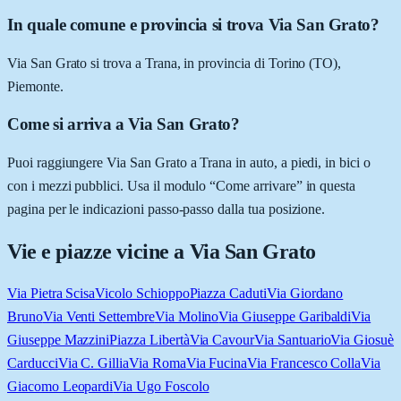
In quale comune e provincia si trova Via San Grato?
Via San Grato si trova a Trana, in provincia di Torino (TO),
Piemonte.
Come si arriva a Via San Grato?
Puoi raggiungere Via San Grato a Trana in auto, a piedi, in bici o
con i mezzi pubblici. Usa il modulo “Come arrivare” in questa
pagina per le indicazioni passo-passo dalla tua posizione.
Vie e piazze vicine a
Via San Grato
Via Pietra Scisa
Vicolo Schioppo
Piazza Caduti
Via Giordano
Bruno
Via Venti Settembre
Via Molino
Via Giuseppe Garibaldi
Via
Giuseppe Mazzini
Piazza Libertà
Via Cavour
Via Santuario
Via Giosuè
Carducci
Via C. Gillia
Via Roma
Via Fucina
Via Francesco Colla
Via
Giacomo Leopardi
Via Ugo Foscolo