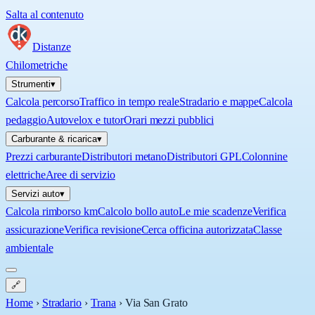
Salta al contenuto
Distanze
Chilometriche
Strumenti
▾
Calcola percorso
Traffico in tempo reale
Stradario e mappe
Calcola
pedaggio
Autovelox e tutor
Orari mezzi pubblici
Carburante & ricarica
▾
Prezzi carburante
Distributori metano
Distributori GPL
Colonnine
elettriche
Aree di servizio
Servizi auto
▾
Calcola rimborso km
Calcolo bollo auto
Le mie scadenze
Verifica
assicurazione
Verifica revisione
Cerca officina autorizzata
Classe
ambientale
🔗
Home
›
Stradario
›
Trana
›
Via San Grato