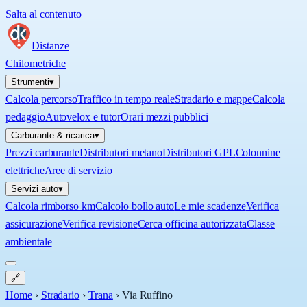
Salta al contenuto
Distanze
Chilometriche
Strumenti
▾
Calcola percorso
Traffico in tempo reale
Stradario e mappe
Calcola
pedaggio
Autovelox e tutor
Orari mezzi pubblici
Carburante & ricarica
▾
Prezzi carburante
Distributori metano
Distributori GPL
Colonnine
elettriche
Aree di servizio
Servizi auto
▾
Calcola rimborso km
Calcolo bollo auto
Le mie scadenze
Verifica
assicurazione
Verifica revisione
Cerca officina autorizzata
Classe
ambientale
🔗
Home
›
Stradario
›
Trana
›
Via Ruffino