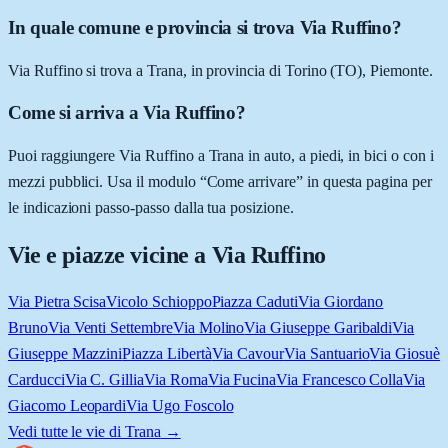
In quale comune e provincia si trova Via Ruffino?
Via Ruffino si trova a Trana, in provincia di Torino (TO), Piemonte.
Come si arriva a Via Ruffino?
Puoi raggiungere Via Ruffino a Trana in auto, a piedi, in bici o con i
mezzi pubblici. Usa il modulo “Come arrivare” in questa pagina per
le indicazioni passo-passo dalla tua posizione.
Vie e piazze vicine a
Via Ruffino
Via Pietra Scisa
Vicolo Schioppo
Piazza Caduti
Via Giordano
Bruno
Via Venti Settembre
Via Molino
Via Giuseppe Garibaldi
Via
Giuseppe Mazzini
Piazza Libertà
Via Cavour
Via Santuario
Via Giosuè
Carducci
Via C. Gillia
Via Roma
Via Fucina
Via Francesco Colla
Via
Giacomo Leopardi
Via Ugo Foscolo
Vedi tutte le vie di
Trana
→