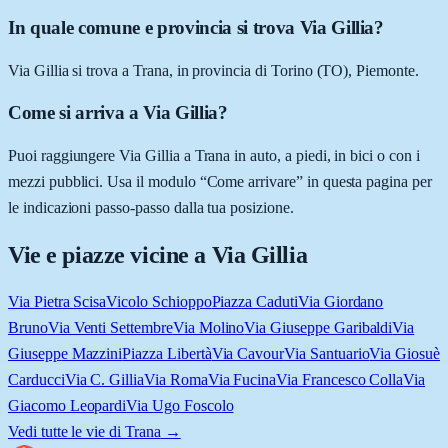
In quale comune e provincia si trova Via Gillia?
Via Gillia si trova a Trana, in provincia di Torino (TO), Piemonte.
Come si arriva a Via Gillia?
Puoi raggiungere Via Gillia a Trana in auto, a piedi, in bici o con i
mezzi pubblici. Usa il modulo “Come arrivare” in questa pagina per
le indicazioni passo-passo dalla tua posizione.
Vie e piazze vicine a
Via Gillia
Via Pietra Scisa
Vicolo Schioppo
Piazza Caduti
Via Giordano
Bruno
Via Venti Settembre
Via Molino
Via Giuseppe Garibaldi
Via
Giuseppe Mazzini
Piazza Libertà
Via Cavour
Via Santuario
Via Giosuè
Carducci
Via C. Gillia
Via Roma
Via Fucina
Via Francesco Colla
Via
Giacomo Leopardi
Via Ugo Foscolo
Vedi tutte le vie di
Trana
→