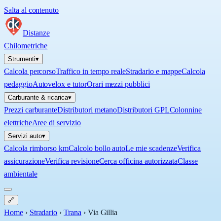
Salta al contenuto
Distanze
Chilometriche
Strumenti
▾
Calcola percorso
Traffico in tempo reale
Stradario e mappe
Calcola
pedaggio
Autovelox e tutor
Orari mezzi pubblici
Carburante & ricarica
▾
Prezzi carburante
Distributori metano
Distributori GPL
Colonnine
elettriche
Aree di servizio
Servizi auto
▾
Calcola rimborso km
Calcolo bollo auto
Le mie scadenze
Verifica
assicurazione
Verifica revisione
Cerca officina autorizzata
Classe
ambientale
🔗
Home
›
Stradario
›
Trana
›
Via Gillia