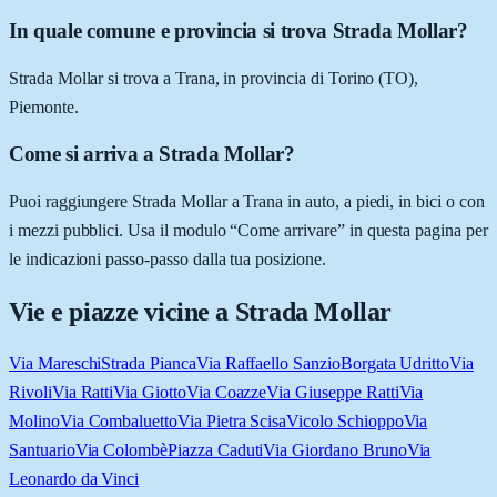
In quale comune e provincia si trova Strada Mollar?
Strada Mollar si trova a Trana, in provincia di Torino (TO),
Piemonte.
Come si arriva a Strada Mollar?
Puoi raggiungere Strada Mollar a Trana in auto, a piedi, in bici o con
i mezzi pubblici. Usa il modulo “Come arrivare” in questa pagina per
le indicazioni passo-passo dalla tua posizione.
Vie e piazze vicine a
Strada Mollar
Via Mareschi
Strada Pianca
Via Raffaello Sanzio
Borgata Udritto
Via
Rivoli
Via Ratti
Via Giotto
Via Coazze
Via Giuseppe Ratti
Via
Molino
Via Combaluetto
Via Pietra Scisa
Vicolo Schioppo
Via
Santuario
Via Colombè
Piazza Caduti
Via Giordano Bruno
Via
Leonardo da Vinci