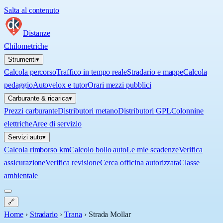
Salta al contenuto
Distanze
Chilometriche
Strumenti
▾
Calcola percorso
Traffico in tempo reale
Stradario e mappe
Calcola
pedaggio
Autovelox e tutor
Orari mezzi pubblici
Carburante & ricarica
▾
Prezzi carburante
Distributori metano
Distributori GPL
Colonnine
elettriche
Aree di servizio
Servizi auto
▾
Calcola rimborso km
Calcolo bollo auto
Le mie scadenze
Verifica
assicurazione
Verifica revisione
Cerca officina autorizzata
Classe
ambientale
🔗
Home
›
Stradario
›
Trana
›
Strada Mollar