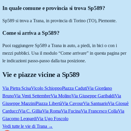
In quale comune e provincia si trova Sp589?
Sp589 si trova a Trana, in provincia di Torino (TO), Piemonte.
Come si arriva a Sp589?
Puoi raggiungere Sp589 a Trana in auto, a piedi, in bici o con i
mezzi pubblici. Usa il modulo “Come arrivare” in questa pagina per
le indicazioni passo-passo dalla tua posizione.
Vie e piazze vicine a
Sp589
Via Pietra Scisa
Vicolo Schioppo
Piazza Caduti
Via Giordano
Bruno
Via Venti Settembre
Via Molino
Via Giuseppe Garibaldi
Via
Giuseppe Mazzini
Piazza Libertà
Via Cavour
Via Santuario
Via Giosuè
Carducci
Via C. Gillia
Via Roma
Via Fucina
Via Francesco Colla
Via
Giacomo Leopardi
Via Ugo Foscolo
Vedi tutte le vie di
Trana
→