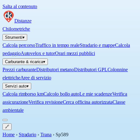
Salta al contenuto
Distanze
Chilometriche
Strumenti
▾
Calcola percorso
Traffico in tempo reale
Stradario e mappe
Calcola
pedaggio
Autovelox e tutor
Orari mezzi pubblici
Carburante & ricarica
▾
Prezzi carburante
Distributori metano
Distributori GPL
Colonnine
elettriche
Aree di servizio
Servizi auto
▾
Calcola rimborso km
Calcolo bollo auto
Le mie scadenze
Verifica
assicurazione
Verifica revisione
Cerca officina autorizzata
Classe
ambientale
🔗
Home
›
Stradario
›
Trana
›
Sp589