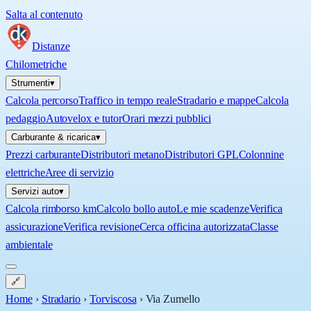
Salta al contenuto
Distanze
Chilometriche
Strumenti
▾
Calcola percorso
Traffico in tempo reale
Stradario e mappe
Calcola
pedaggio
Autovelox e tutor
Orari mezzi pubblici
Carburante & ricarica
▾
Prezzi carburante
Distributori metano
Distributori GPL
Colonnine
elettriche
Aree di servizio
Servizi auto
▾
Calcola rimborso km
Calcolo bollo auto
Le mie scadenze
Verifica
assicurazione
Verifica revisione
Cerca officina autorizzata
Classe
ambientale
🔗
Home
›
Stradario
›
Torviscosa
›
Via Zumello