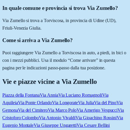
In quale comune e provincia si trova Via Zumello?
Via Zumello si trova a Torviscosa, in provincia di Udine (UD),
Friuli-Venezia Giulia.
Come si arriva a Via Zumello?
Puoi raggiungere Via Zumello a Torviscosa in auto, a piedi, in bici o
con i mezzi pubblici. Usa il modulo “Come arrivare” in questa
pagina per le indicazioni passo-passo dalla tua posizione.
Vie e piazze vicine a
Via Zumello
Piazza della Fontana
Via Annia
Via Luciano Romagnoli
Via
Aquileia
Via Ponte Orlando
Via Longorate
Via Julia
Via del Pino
Via
Gemona
Via del Cimitero
Via Marco Polo
Via Amerigo Vespucci
Via
Cristoforo Colombo
Via Antonio Vivaldi
Via Gioachino Rossini
Via
Eugenio Montale
Via Giuseppe Ungaretti
Via Cesare Bellini