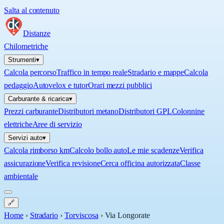
Salta al contenuto
Distanze
Chilometriche
Strumenti
▾
Calcola percorso
Traffico in tempo reale
Stradario e mappe
Calcola
pedaggio
Autovelox e tutor
Orari mezzi pubblici
Carburante & ricarica
▾
Prezzi carburante
Distributori metano
Distributori GPL
Colonnine
elettriche
Aree di servizio
Servizi auto
▾
Calcola rimborso km
Calcolo bollo auto
Le mie scadenze
Verifica
assicurazione
Verifica revisione
Cerca officina autorizzata
Classe
ambientale
🔗
Home
›
Stradario
›
Torviscosa
›
Via Longorate