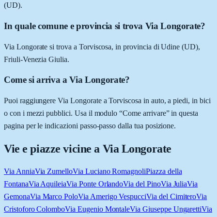
(UD).
In quale comune e provincia si trova Via Longorate?
Via Longorate si trova a Torviscosa, in provincia di Udine (UD),
Friuli-Venezia Giulia.
Come si arriva a Via Longorate?
Puoi raggiungere Via Longorate a Torviscosa in auto, a piedi, in bici
o con i mezzi pubblici. Usa il modulo “Come arrivare” in questa
pagina per le indicazioni passo-passo dalla tua posizione.
Vie e piazze vicine a
Via Longorate
Via Annia
Via Zumello
Via Luciano Romagnoli
Piazza della
Fontana
Via Aquileia
Via Ponte Orlando
Via del Pino
Via Julia
Via
Gemona
Via Marco Polo
Via Amerigo Vespucci
Via del Cimitero
Via
Cristoforo Colombo
Via Eugenio Montale
Via Giuseppe Ungaretti
Via