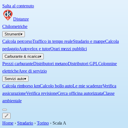
Salta al contenuto
Distanze
Chilometriche
Strumenti
▾
Calcola percorso
Traffico in tempo reale
Stradario e mappe
Calcola
pedaggio
Autovelox e tutor
Orari mezzi pubblici
Carburante & ricarica
▾
Prezzi carburante
Distributori metano
Distributori GPL
Colonnine
elettriche
Aree di servizio
Servizi auto
▾
Calcola rimborso km
Calcolo bollo auto
Le mie scadenze
Verifica
assicurazione
Verifica revisione
Cerca officina autorizzata
Classe
ambientale
🔗
Home
›
Stradario
›
Torino
›
Scala A