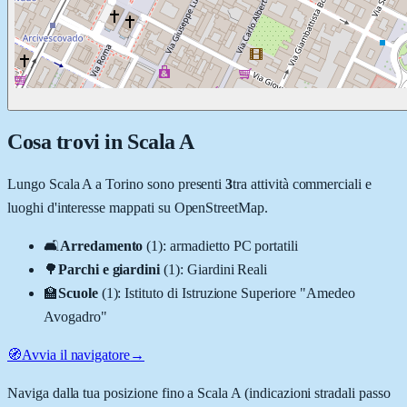
Cosa trovi in
Scala A
Lungo
Scala A
a
Torino
sono presenti
3
tra attività commerciali e
luoghi d'interesse mappati su OpenStreetMap.
🛋️
Arredamento
(
1
)
:
armadietto PC portatili
🌳
Parchi e giardini
(
1
)
:
Giardini Reali
🏫
Scuole
(
1
)
:
Istituto di Istruzione Superiore "Amedeo
Avogadro"
🧭
Avvia il navigatore
→
Naviga dalla tua posizione fino a
Scala A
(indicazioni stradali passo