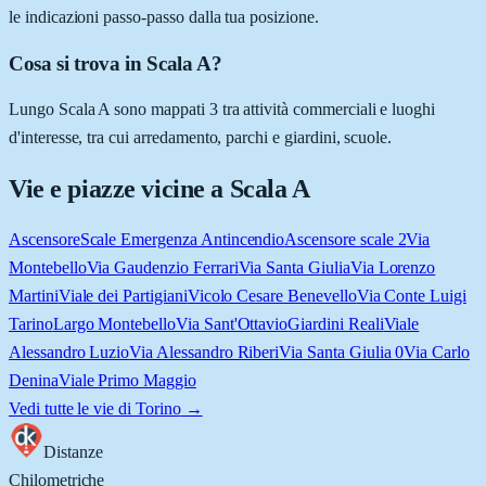
le indicazioni passo-passo dalla tua posizione.
Cosa si trova in Scala A?
Lungo Scala A sono mappati 3 tra attività commerciali e luoghi
d'interesse, tra cui arredamento, parchi e giardini, scuole.
Vie e piazze vicine a
Scala A
Ascensore
Scale Emergenza Antincendio
Ascensore scale 2
Via
Montebello
Via Gaudenzio Ferrari
Via Santa Giulia
Via Lorenzo
Martini
Viale dei Partigiani
Vicolo Cesare Benevello
Via Conte Luigi
Tarino
Largo Montebello
Via Sant'Ottavio
Giardini Reali
Viale
Alessandro Luzio
Via Alessandro Riberi
Via Santa Giulia 0
Via Carlo
Denina
Viale Primo Maggio
Vedi tutte le vie di
Torino
→
Distanze
Chilometriche