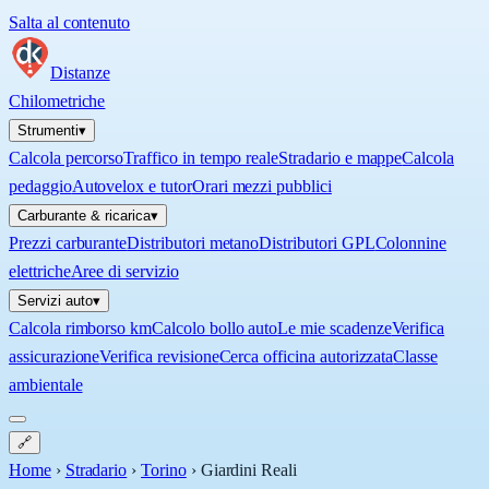
Salta al contenuto
Distanze
Chilometriche
Strumenti
▾
Calcola percorso
Traffico in tempo reale
Stradario e mappe
Calcola
pedaggio
Autovelox e tutor
Orari mezzi pubblici
Carburante & ricarica
▾
Prezzi carburante
Distributori metano
Distributori GPL
Colonnine
elettriche
Aree di servizio
Servizi auto
▾
Calcola rimborso km
Calcolo bollo auto
Le mie scadenze
Verifica
assicurazione
Verifica revisione
Cerca officina autorizzata
Classe
ambientale
🔗
Home
›
Stradario
›
Torino
›
Giardini Reali