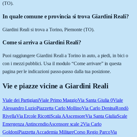
(TO).
In quale comune e provincia si trova Giardini Reali?
Giardini Reali si trova a Torino, Piemonte (TO).
Come si arriva a Giardini Reali?
Puoi raggiungere Giardini Reali a Torino in auto, a piedi, in bici o
con i mezzi pubblici. Usa il modulo “Come arrivare” in questa
pagina per le indicazioni passo-passo dalla tua posizione.
Vie e piazze vicine a
Giardini Reali
Viale dei Partigiani
Viale Primo Maggio
Via Santa Giulia 0
Viale
Alessandro Luzio
Piazzetta Carlo Mollino
Via Carlo Denina
Rondò
Rivella
Via Ercole Ricotti
Scala A
Ascensore
Via Santa Giulia
Scale
Emergenza Antincendio
Ascensore scale 2
Via Carlo
Goldoni
Piazzetta Accademia Militare
Corso Regio Parco
Via