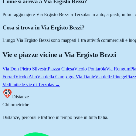
Come si arriva a Via Ergisto Bezzi?
Puoi raggiungere Via Ergisto Bezzi a Terzolas in auto, a piedi, in bici
Cosa si trova in Via Ergisto Bezzi?
Lungo Via Ergisto Bezzi sono mappati 1 tra attività commerciali e luoghi
Vie e piazze vicine a
Via Ergisto Bezzi
Via Don Pietro Silvestri
Piazza Chiesa
Vicolo Pontaròla
Via Rengum
Pi
Ferrari
Vicolo Alto
Via della Campagna
Via Dante
Via delle Pinege
Piazz
Vedi tutte le vie di
Terzolas
→
Distanze
Chilometriche
Distanze, percorsi e traffico in tempo reale in tutta Italia.