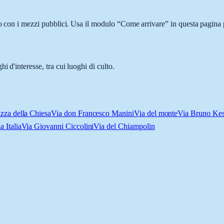
 o con i mezzi pubblici. Usa il modulo “Come arrivare” in questa pagina p
 d'interesse, tra cui luoghi di culto.
azza della Chiesa
Via don Francesco Manini
Via del monte
Via Bruno Kes
a Italia
Via Giovanni Ciccolini
Via del Chiampolin