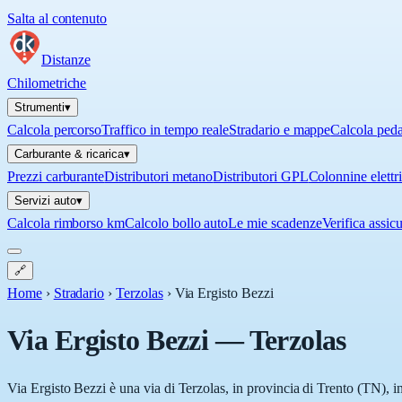
Salta al contenuto
Distanze
Chilometriche
Strumenti
▾
Calcola percorso
Traffico in tempo reale
Stradario e mappe
Calcola ped
Carburante & ricarica
▾
Prezzi carburante
Distributori metano
Distributori GPL
Colonnine elettr
Servizi auto
▾
Calcola rimborso km
Calcolo bollo auto
Le mie scadenze
Verifica assic
🔗
Home
›
Stradario
›
Terzolas
›
Via Ergisto Bezzi
Via Ergisto Bezzi
—
Terzolas
Via Ergisto Bezzi è una via di Terzolas, in provincia di Trento (TN), i