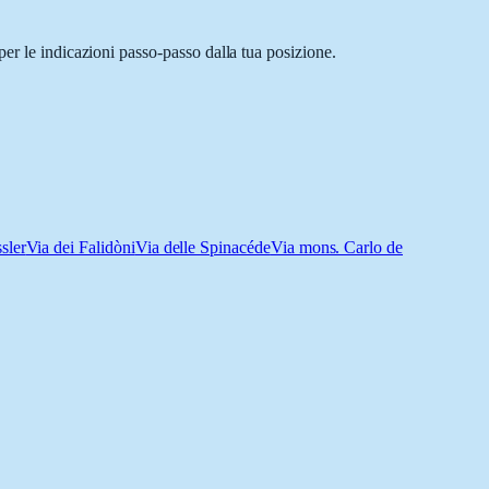
er le indicazioni passo-passo dalla tua posizione.
sler
Via dei Falidòni
Via delle Spinacéde
Via mons. Carlo de