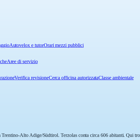
aggio
Autovelox e tutor
Orari mezzi pubblici
iche
Aree di servizio
urazione
Verifica revisione
Cerca officina autorizzata
Classe ambientale
n Trentino-Alto Adige/Südtirol. Terzolas conta circa 606 abitanti. Qui tr