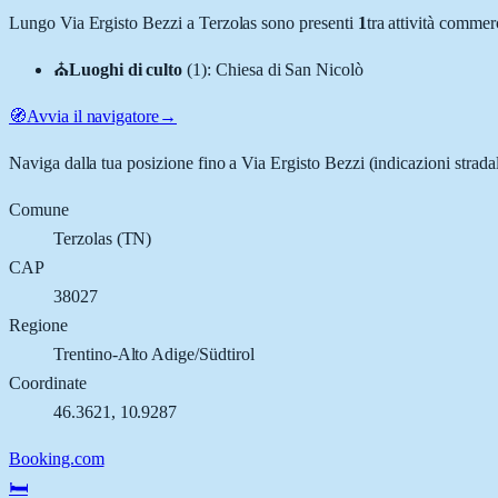
Lungo
Via Ergisto Bezzi
a
Terzolas
sono presenti
1
tra attività comme
⛪
Luoghi di culto
(
1
)
:
Chiesa di San Nicolò
🧭
Avvia il navigatore
→
Naviga dalla tua posizione fino a
Via Ergisto Bezzi
(indicazioni strada
Comune
Terzolas
(
TN
)
CAP
38027
Regione
Trentino-Alto Adige/Südtirol
Coordinate
46.3621
,
10.9287
Booking.com
🛏️