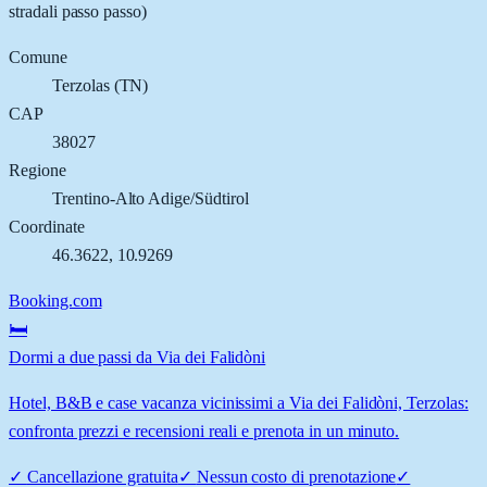
stradali passo passo)
Comune
Terzolas
(
TN
)
CAP
38027
Regione
Trentino-Alto Adige/Südtirol
Coordinate
46.3622
,
10.9269
Booking.com
🛏️
Dormi a due passi da Via dei Falidòni
Hotel, B&B e case vacanza vicinissimi a Via dei Falidòni, Terzolas:
confronta prezzi e recensioni reali e prenota in un minuto.
✓
Cancellazione gratuita
✓
Nessun costo di prenotazione
✓