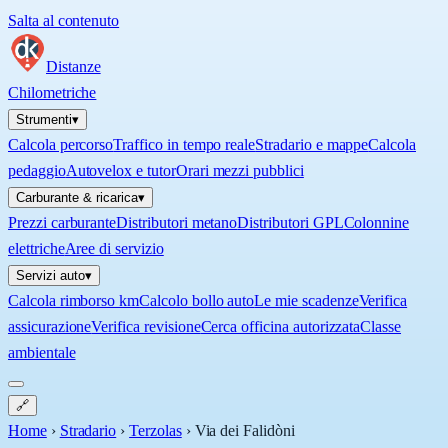
Salta al contenuto
Distanze
Chilometriche
Strumenti
▾
Calcola percorso
Traffico in tempo reale
Stradario e mappe
Calcola
pedaggio
Autovelox e tutor
Orari mezzi pubblici
Carburante & ricarica
▾
Prezzi carburante
Distributori metano
Distributori GPL
Colonnine
elettriche
Aree di servizio
Servizi auto
▾
Calcola rimborso km
Calcolo bollo auto
Le mie scadenze
Verifica
assicurazione
Verifica revisione
Cerca officina autorizzata
Classe
ambientale
🔗
Home
›
Stradario
›
Terzolas
›
Via dei Falidòni