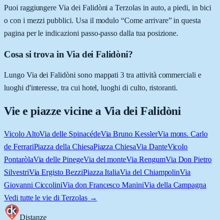
Puoi raggiungere Via dei Falidòni a Terzolas in auto, a piedi, in bici
o con i mezzi pubblici. Usa il modulo “Come arrivare” in questa
pagina per le indicazioni passo-passo dalla tua posizione.
Cosa si trova in Via dei Falidòni?
Lungo Via dei Falidòni sono mappati 3 tra attività commerciali e
luoghi d'interesse, tra cui hotel, luoghi di culto, ristoranti.
Vie e piazze vicine a
Via dei Falidòni
Vicolo Alto
Via delle Spinacéde
Via Bruno Kessler
Via mons. Carlo
de Ferrari
Piazza della Chiesa
Piazza Chiesa
Via Dante
Vicolo
Pontaròla
Via delle Pinege
Via del monte
Via Rengum
Via Don Pietro
Silvestri
Via Ergisto Bezzi
Piazza Italia
Via del Chiampolin
Via
Giovanni Ciccolini
Via don Francesco Manini
Via della Campagna
Vedi tutte le vie di
Terzolas
→
Distanze