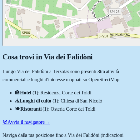
Cosa trovi in
Via dei Falidòni
Lungo
Via dei Falidòni
a
Terzolas
sono presenti
3
tra attività
commerciali e luoghi d'interesse mappati su OpenStreetMap.
🏨
Hotel
(
1
)
:
Residenza Corte dei Toldi
⛪
Luoghi di culto
(
1
)
:
Chiesa di San Nicolò
🍽️
Ristoranti
(
1
)
:
Osteria Corte dei Toldi
🧭
Avvia il navigatore
→
Naviga dalla tua posizione fino a
Via dei Falidòni
(indicazioni