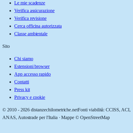
Le mie scadenze
Verifica assicurazione
Verifica revisione
Cerca officina autorizzata
Classe ambientale
Sito
Chi siamo
Estensioni browser
App accesso rapido
Contatti
Press kit
Privacy e cookie
© 2010 -
2026
distanzechilometriche.net
Fonti viabilità: CCISS, ACI,
ANAS, Autostrade per l'Italia · Mappe © OpenStreetMap