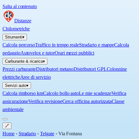
Salta al contenuto
Distanze
Chilometriche
Strumenti
▾
Calcola percorso
Traffico in tempo reale
Stradario e mappe
Calcola
pedaggio
Autovelox e tutor
Orari mezzi pubblici
Carburante & ricarica
▾
Prezzi carburante
Distributori metano
Distributori GPL
Colonnine
elettriche
Aree di servizio
Servizi auto
▾
Calcola rimborso km
Calcolo bollo auto
Le mie scadenze
Verifica
assicurazione
Verifica revisione
Cerca officina autorizzata
Classe
ambientale
🔗
Home
›
Stradario
›
Telgate
›
Via Fontana