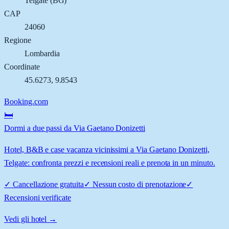
Telgate
(
BG
)
CAP
24060
Regione
Lombardia
Coordinate
45.6273
,
9.8543
Booking.com
🛏️
Dormi a due passi da Via Gaetano Donizetti
Hotel, B&B e case vacanza vicinissimi a Via Gaetano Donizetti,
Telgate: confronta prezzi e recensioni reali e prenota in un minuto.
✓
Cancellazione gratuita
✓
Nessun costo di prenotazione
✓
Recensioni verificate
Vedi gli hotel →