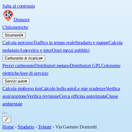
Salta al contenuto
Distanze
Chilometriche
Strumenti
▾
Calcola percorso
Traffico in tempo reale
Stradario e mappe
Calcola
pedaggio
Autovelox e tutor
Orari mezzi pubblici
Carburante & ricarica
▾
Prezzi carburante
Distributori metano
Distributori GPL
Colonnine
elettriche
Aree di servizio
Servizi auto
▾
Calcola rimborso km
Calcolo bollo auto
Le mie scadenze
Verifica
assicurazione
Verifica revisione
Cerca officina autorizzata
Classe
ambientale
🔗
Home
›
Stradario
›
Telgate
›
Via Gaetano Donizetti