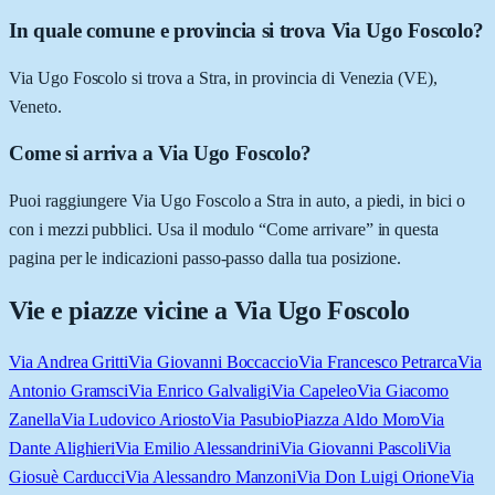
In quale comune e provincia si trova Via Ugo Foscolo?
Via Ugo Foscolo si trova a Stra, in provincia di Venezia (VE),
Veneto.
Come si arriva a Via Ugo Foscolo?
Puoi raggiungere Via Ugo Foscolo a Stra in auto, a piedi, in bici o
con i mezzi pubblici. Usa il modulo “Come arrivare” in questa
pagina per le indicazioni passo-passo dalla tua posizione.
Vie e piazze vicine a
Via Ugo Foscolo
Via Andrea Gritti
Via Giovanni Boccaccio
Via Francesco Petrarca
Via
Antonio Gramsci
Via Enrico Galvaligi
Via Capeleo
Via Giacomo
Zanella
Via Ludovico Ariosto
Via Pasubio
Piazza Aldo Moro
Via
Dante Alighieri
Via Emilio Alessandrini
Via Giovanni Pascoli
Via
Giosuè Carducci
Via Alessandro Manzoni
Via Don Luigi Orione
Via