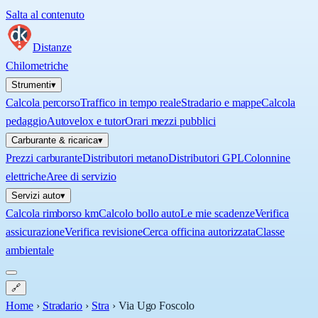
Salta al contenuto
Distanze
Chilometriche
Strumenti
▾
Calcola percorso
Traffico in tempo reale
Stradario e mappe
Calcola
pedaggio
Autovelox e tutor
Orari mezzi pubblici
Carburante & ricarica
▾
Prezzi carburante
Distributori metano
Distributori GPL
Colonnine
elettriche
Aree di servizio
Servizi auto
▾
Calcola rimborso km
Calcolo bollo auto
Le mie scadenze
Verifica
assicurazione
Verifica revisione
Cerca officina autorizzata
Classe
ambientale
🔗
Home
›
Stradario
›
Stra
›
Via Ugo Foscolo