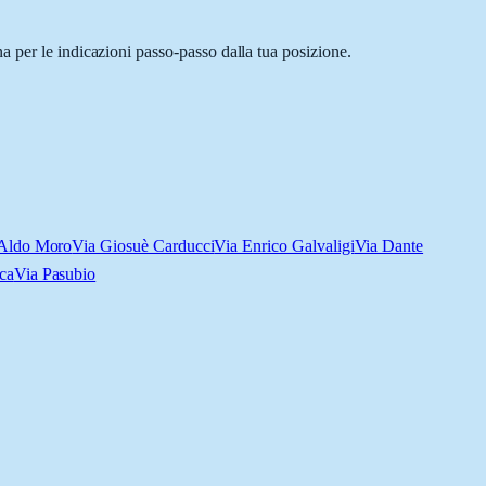
a per le indicazioni passo-passo dalla tua posizione.
 Aldo Moro
Via Giosuè Carducci
Via Enrico Galvaligi
Via Dante
ca
Via Pasubio