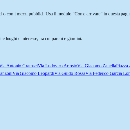
ci o con i mezzi pubblici. Usa il modulo “Come arrivare” in questa pagin
luoghi d'interesse, tra cui parchi e giardini.
Via Antonio Gramsci
Via Ludovico Ariosto
Via Giacomo Zanella
Piazza
Manzoni
Via Giacomo Leopardi
Via Guido Rossa
Via Federico Garcia Lor