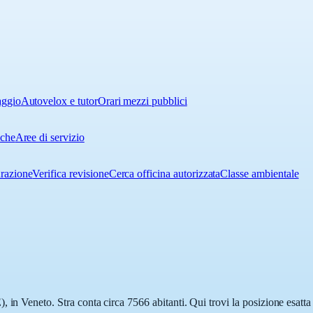
aggio
Autovelox e tutor
Orari mezzi pubblici
iche
Aree di servizio
urazione
Verifica revisione
Cerca officina autorizzata
Classe ambientale
 in Veneto. Stra conta circa 7566 abitanti. Qui trovi la posizione esatta