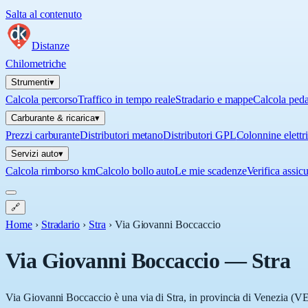
Salta al contenuto
Distanze
Chilometriche
Strumenti
▾
Calcola percorso
Traffico in tempo reale
Stradario e mappe
Calcola ped
Carburante & ricarica
▾
Prezzi carburante
Distributori metano
Distributori GPL
Colonnine elettr
Servizi auto
▾
Calcola rimborso km
Calcolo bollo auto
Le mie scadenze
Verifica assic
🔗
Home
›
Stradario
›
Stra
›
Via Giovanni Boccaccio
Via Giovanni Boccaccio
—
Stra
Via Giovanni Boccaccio è una via di Stra, in provincia di Venezia (VE),