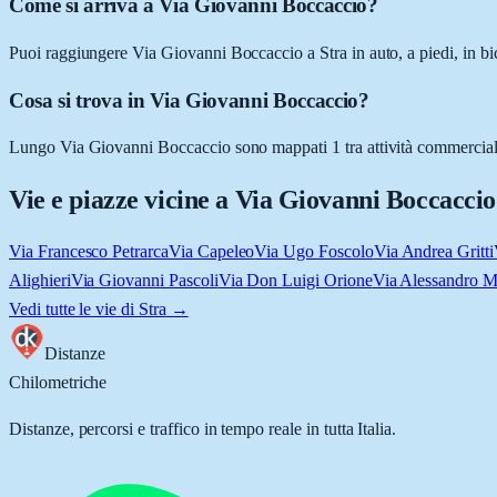
Come si arriva a Via Giovanni Boccaccio?
Puoi raggiungere Via Giovanni Boccaccio a Stra in auto, a piedi, in bi
Cosa si trova in Via Giovanni Boccaccio?
Lungo Via Giovanni Boccaccio sono mappati 1 tra attività commerciali e 
Vie e piazze vicine a
Via Giovanni Boccaccio
Via Francesco Petrarca
Via Capeleo
Via Ugo Foscolo
Via Andrea Gritti
Alighieri
Via Giovanni Pascoli
Via Don Luigi Orione
Via Alessandro 
Vedi tutte le vie di
Stra
→
Distanze
Chilometriche
Distanze, percorsi e traffico in tempo reale in tutta Italia.