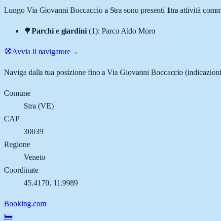
Lungo
Via Giovanni Boccaccio
a
Stra
sono presenti
1
tra attività com
🌳
Parchi e giardini
(
1
)
:
Parco Aldo Moro
🧭
Avvia il navigatore
→
Naviga dalla tua posizione fino a
Via Giovanni Boccaccio
(indicazioni
Comune
Stra
(
VE
)
CAP
30039
Regione
Veneto
Coordinate
45.4170
,
11.9989
Booking.com
🛏️