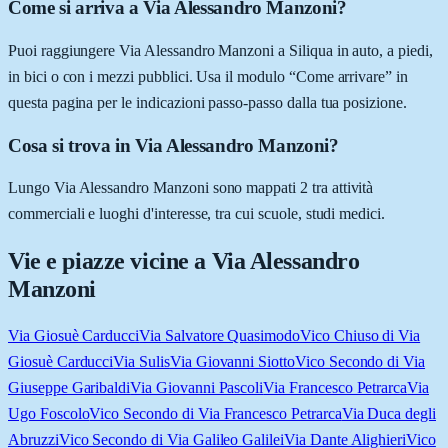
Come si arriva a Via Alessandro Manzoni?
Puoi raggiungere Via Alessandro Manzoni a Siliqua in auto, a piedi,
in bici o con i mezzi pubblici. Usa il modulo “Come arrivare” in
questa pagina per le indicazioni passo-passo dalla tua posizione.
Cosa si trova in Via Alessandro Manzoni?
Lungo Via Alessandro Manzoni sono mappati 2 tra attività
commerciali e luoghi d'interesse, tra cui scuole, studi medici.
Vie e piazze vicine a
Via Alessandro
Manzoni
Via Giosuè Carducci
Via Salvatore Quasimodo
Vico Chiuso di Via
Giosuè Carducci
Via Sulis
Via Giovanni Siotto
Vico Secondo di Via
Giuseppe Garibaldi
Via Giovanni Pascoli
Via Francesco Petrarca
Via
Ugo Foscolo
Vico Secondo di Via Francesco Petrarca
Via Duca degli
Abruzzi
Vico Secondo di Via Galileo Galilei
Via Dante Alighieri
Vico