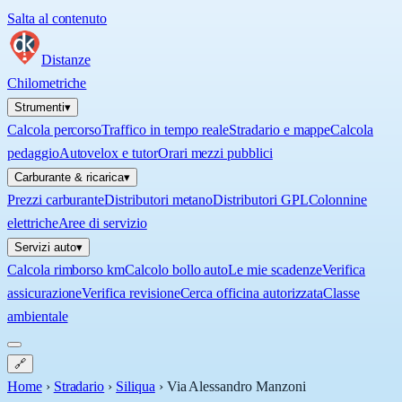
Salta al contenuto
Distanze
Chilometriche
Strumenti
▾
Calcola percorso
Traffico in tempo reale
Stradario e mappe
Calcola
pedaggio
Autovelox e tutor
Orari mezzi pubblici
Carburante & ricarica
▾
Prezzi carburante
Distributori metano
Distributori GPL
Colonnine
elettriche
Aree di servizio
Servizi auto
▾
Calcola rimborso km
Calcolo bollo auto
Le mie scadenze
Verifica
assicurazione
Verifica revisione
Cerca officina autorizzata
Classe
ambientale
🔗
Home
›
Stradario
›
Siliqua
›
Via Alessandro Manzoni