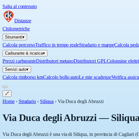
Salta al contenuto
Distanze
Chilometriche
Strumenti
▾
Calcola percorso
Traffico in tempo reale
Stradario e mappe
Calcola ped
Carburante & ricarica
▾
Prezzi carburante
Distributori metano
Distributori GPL
Colonnine elettr
Servizi auto
▾
Calcola rimborso km
Calcolo bollo auto
Le mie scadenze
Verifica assic
🔗
Home
›
Stradario
›
Siliqua
›
Via Duca degli Abruzzi
Via Duca degli Abruzzi
—
Siliqu
Via Duca degli Abruzzi è una via di Siliqua, in provincia di Cagliari 