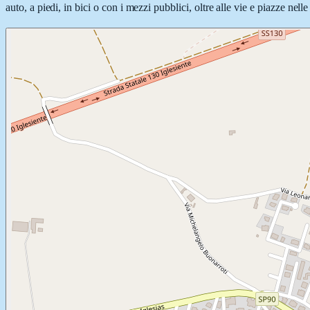
auto, a piedi, in bici o con i mezzi pubblici, oltre alle vie e piazze nel