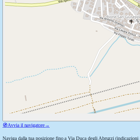
🧭
Avvia il navigatore
→
Naviga dalla tua posizione fino a
Via Duca degli Abruzzi
(indicazioni 