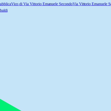
ubblica
Vico di Via Vittorio Emanuele Secondo
Via Vittorio Emanuele 
baldi