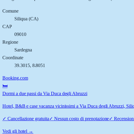
Comune
Siliqua
(
CA
)
CAP
09010
Regione
Sardegna
Coordinate
39.3015
,
8.8051
Booking.com
🛏️
Dormi a due passi da Via Duca degli Abruzzi
Hotel, B&B e case vacanza vicinissimi a Via Duca degli Abruzzi, Siliqu
✓
Cancellazione gratuita
✓
Nessun costo di prenotazione
✓
Recensioni
Vedi gli hotel →