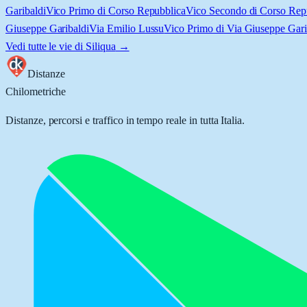
Garibaldi
Vico Primo di Corso Repubblica
Vico Secondo di Corso Rep
Giuseppe Garibaldi
Via Emilio Lussu
Vico Primo di Via Giuseppe Gari
Vedi tutte le vie di
Siliqua
→
Distanze
Chilometriche
Distanze, percorsi e traffico in tempo reale in tutta Italia.