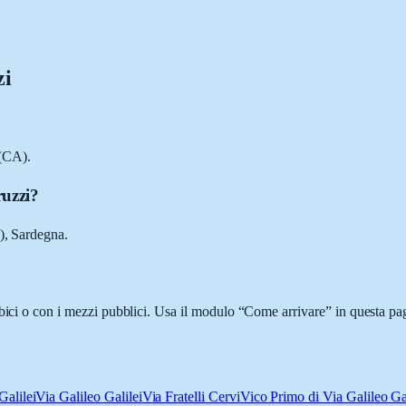
zi
 (CA).
ruzzi?
A), Sardegna.
bici o con i mezzi pubblici. Usa il modulo “Come arrivare” in questa pag
Galilei
Via Galileo Galilei
Via Fratelli Cervi
Vico Primo di Via Galileo Gal