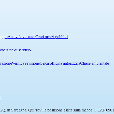
aggio
Autovelox e tutor
Orari mezzi pubblici
iche
Aree di servizio
urazione
Verifica revisione
Cerca officina autorizzata
Classe ambientale
a
(CA), in Sardegna. Qui trovi la posizione esatta sulla mappa, il CAP 0901