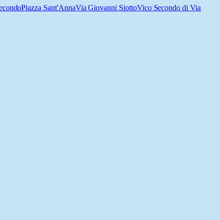
Secondo
Piazza Sant'Anna
Via Giovanni Siotto
Vico Secondo di Via