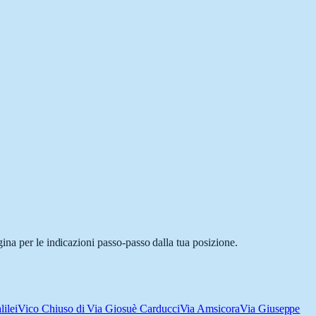
ina per le indicazioni passo-passo dalla tua posizione.
ilei
Vico Chiuso di Via Giosuè Carducci
Via Amsicora
Via Giuseppe