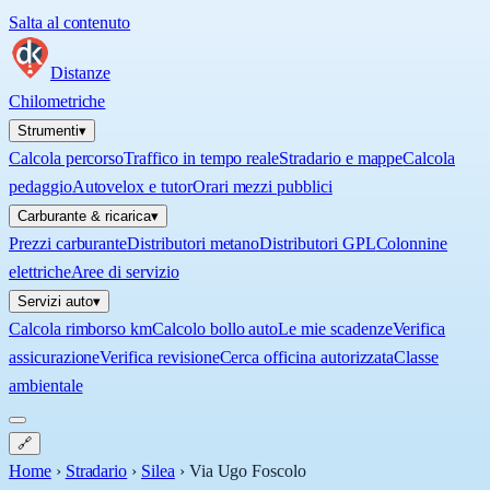
Salta al contenuto
Distanze
Chilometriche
Strumenti
▾
Calcola percorso
Traffico in tempo reale
Stradario e mappe
Calcola
pedaggio
Autovelox e tutor
Orari mezzi pubblici
Carburante & ricarica
▾
Prezzi carburante
Distributori metano
Distributori GPL
Colonnine
elettriche
Aree di servizio
Servizi auto
▾
Calcola rimborso km
Calcolo bollo auto
Le mie scadenze
Verifica
assicurazione
Verifica revisione
Cerca officina autorizzata
Classe
ambientale
🔗
Home
›
Stradario
›
Silea
›
Via Ugo Foscolo