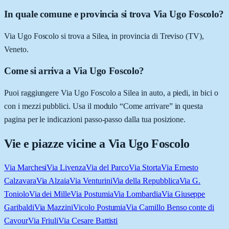
In quale comune e provincia si trova Via Ugo Foscolo?
Via Ugo Foscolo si trova a Silea, in provincia di Treviso (TV),
Veneto.
Come si arriva a Via Ugo Foscolo?
Puoi raggiungere Via Ugo Foscolo a Silea in auto, a piedi, in bici o
con i mezzi pubblici. Usa il modulo “Come arrivare” in questa
pagina per le indicazioni passo-passo dalla tua posizione.
Vie e piazze vicine a
Via Ugo Foscolo
Via Marchesi
Via Livenza
Via del Parco
Via Storta
Via Ernesto
Calzavara
Via Alzaia
Via Venturini
Via della Repubblica
Via G.
Toniolo
Via dei Mille
Via Postumia
Via Lombardia
Via Giuseppe
Garibaldi
Via Mazzini
Vicolo Postumia
Via Camillo Benso conte di
Cavour
Via Friuli
Via Cesare Battisti