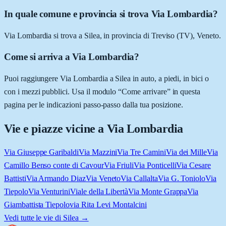
In quale comune e provincia si trova Via Lombardia?
Via Lombardia si trova a Silea, in provincia di Treviso (TV), Veneto.
Come si arriva a Via Lombardia?
Puoi raggiungere Via Lombardia a Silea in auto, a piedi, in bici o
con i mezzi pubblici. Usa il modulo “Come arrivare” in questa
pagina per le indicazioni passo-passo dalla tua posizione.
Vie e piazze vicine a
Via Lombardia
Via Giuseppe Garibaldi
Via Mazzini
Via Tre Camini
Via dei Mille
Via
Camillo Benso conte di Cavour
Via Friuli
Via Ponticelli
Via Cesare
Battisti
Via Armando Diaz
Via Veneto
Via Callalta
Via G. Toniolo
Via
Tiepolo
Via Venturini
Viale della Libertà
Via Monte Grappa
Via
Giambattista Tiepolo
via Rita Levi Montalcini
Vedi tutte le vie di
Silea
→