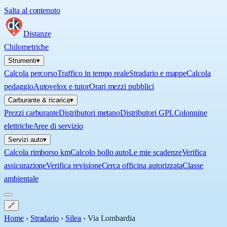
Salta al contenuto
Distanze
Chilometriche
Strumenti
▾
Calcola percorso
Traffico in tempo reale
Stradario e mappe
Calcola
pedaggio
Autovelox e tutor
Orari mezzi pubblici
Carburante & ricarica
▾
Prezzi carburante
Distributori metano
Distributori GPL
Colonnine
elettriche
Aree di servizio
Servizi auto
▾
Calcola rimborso km
Calcolo bollo auto
Le mie scadenze
Verifica
assicurazione
Verifica revisione
Cerca officina autorizzata
Classe
ambientale
🔗
Home
›
Stradario
›
Silea
›
Via Lombardia