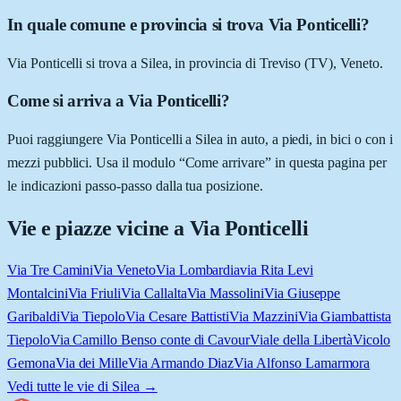
In quale comune e provincia si trova Via Ponticelli?
Via Ponticelli si trova a Silea, in provincia di Treviso (TV), Veneto.
Come si arriva a Via Ponticelli?
Puoi raggiungere Via Ponticelli a Silea in auto, a piedi, in bici o con i
mezzi pubblici. Usa il modulo “Come arrivare” in questa pagina per
le indicazioni passo-passo dalla tua posizione.
Vie e piazze vicine a
Via Ponticelli
Via Tre Camini
Via Veneto
Via Lombardia
via Rita Levi
Montalcini
Via Friuli
Via Callalta
Via Massolini
Via Giuseppe
Garibaldi
Via Tiepolo
Via Cesare Battisti
Via Mazzini
Via Giambattista
Tiepolo
Via Camillo Benso conte di Cavour
Viale della Libertà
Vicolo
Gemona
Via dei Mille
Via Armando Diaz
Via Alfonso Lamarmora
Vedi tutte le vie di
Silea
→