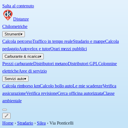
Salta al contenuto
Distanze
Chilometriche
Strumenti
▾
Calcola percorso
Traffico in tempo reale
Stradario e mappe
Calcola
pedaggio
Autovelox e tutor
Orari mezzi pubblici
Carburante & ricarica
▾
Prezzi carburante
Distributori metano
Distributori GPL
Colonnine
elettriche
Aree di servizio
Servizi auto
▾
Calcola rimborso km
Calcolo bollo auto
Le mie scadenze
Verifica
assicurazione
Verifica revisione
Cerca officina autorizzata
Classe
ambientale
🔗
Home
›
Stradario
›
Silea
›
Via Ponticelli